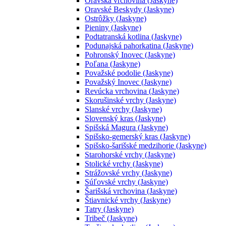
Oravská vrchovina (Jaskyne)
Oravské Beskydy (Jaskyne)
Ostrôžky (Jaskyne)
Pieniny (Jaskyne)
Podtatranská kotlina (Jaskyne)
Podunajská pahorkatina (Jaskyne)
Pohronský Inovec (Jaskyne)
Poľana (Jaskyne)
Považské podolie (Jaskyne)
Považský Inovec (Jaskyne)
Revúcka vrchovina (Jaskyne)
Skorušinské vrchy (Jaskyne)
Slanské vrchy (Jaskyne)
Slovenský kras (Jaskyne)
Spišská Magura (Jaskyne)
Spišsko-gemerský kras (Jaskyne)
Spišsko-šarišské medzihorie (Jaskyne)
Starohorské vrchy (Jaskyne)
Stolické vrchy (Jaskyne)
Strážovské vrchy (Jaskyne)
Súľovské vrchy (Jaskyne)
Šarišská vrchovina (Jaskyne)
Štiavnické vrchy (Jaskyne)
Tatry (Jaskyne)
Tribeč (Jaskyne)