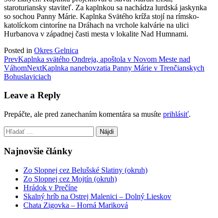
staroturiansky staviteľ. Za kaplnkou sa nachádza lurdská jaskynka
so sochou Panny Márie. Kaplnka Svätého kríža stojí na rímsko-
katolíckom cintoríne na Dráhach na vrchole kalvárie na ulici
Hurbanova v západnej časti mesta v lokalite Nad Humnami.
Posted in
Okres Gelnica
Post
Prev
Kaplnka svätého Ondreja, apoštola v Novom Meste nad
Váhom
Next
Kaplnka nanebovzatia Panny Márie v Trenčianskych
navigation
Bohuslaviciach
Leave a Reply
Prepáčte, ale pred zanechaním komentára sa musíte
prihlásiť
.
Hľadať:
Najnovšie články
Zo Slopnej cez Belušské Slatiny (okruh)
Zo Slopnej cez Mojtín (okruh)
Hrádok v Prečíne
Skalný hríb na Ostrej Malenici – Dolný Lieskov
Chata Zigovka – Horná Mariková