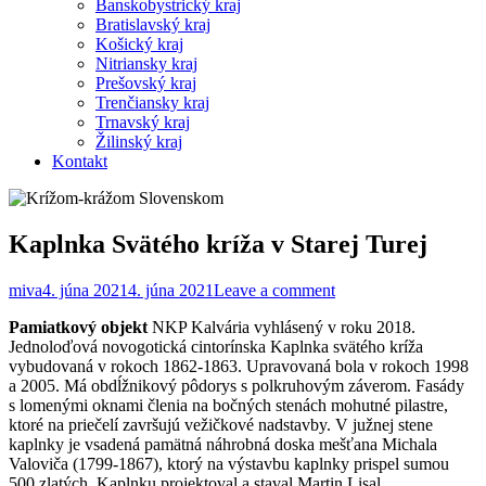
Banskobystrický kraj
Bratislavský kraj
Košický kraj
Nitriansky kraj
Prešovský kraj
Trenčiansky kraj
Trnavský kraj
Žilinský kraj
Kontakt
Kaplnka Svätého kríža v Starej Turej
miva
4. júna 2021
4. júna 2021
Leave a comment
Pamiatkový objekt
NKP Kalvária vyhlásený v roku 2018.
Jednoloďová novogotická cintorínska Kaplnka svätého kríža
vybudovaná v rokoch 1862-1863. Upravovaná bola v rokoch 1998
a 2005. Má obdĺžnikový pôdorys s polkruhovým záverom. Fasády
s lomenými oknami členia na bočných stenách mohutné pilastre,
ktoré na priečelí završujú vežičkové nadstavby. V južnej stene
kaplnky je vsadená pamätná náhrobná doska mešťana Michala
Valoviča (1799-1867), ktorý na výstavbu kaplnky prispel sumou
500 zlatých. Kaplnku projektoval a staval Martin Lisal,