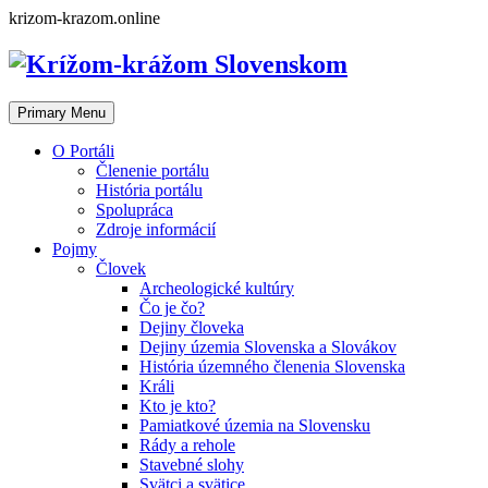
Skip
krizom-krazom.online
to
content
Primary Menu
O Portáli
Členenie portálu
História portálu
Spolupráca
Zdroje informácií
Pojmy
Človek
Archeologické kultúry
Čo je čo?
Dejiny človeka
Dejiny územia Slovenska a Slovákov
História územného členenia Slovenska
Králi
Kto je kto?
Pamiatkové územia na Slovensku
Rády a rehole
Stavebné slohy
Svätci a svätice