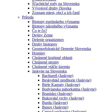
Šľachtické rody na Slovensku
Vývojové druhy človeka
Zoznam miest, obcí a ich častí
Príroda
Biotopy európskeho významu
Biotopy národného významu
Čo je čo?
Dejiny Zeme
Delenie organizmov
Druhy biotopov
Geomorfologické členenie Slovenska
Horniny
Chránené krajinné oblasti
Chránené stromy
Chránené vtáčie územia
Jaskyne na Slovensku
Bachureň (Jaskyne)
Beskydské predhorie (Jaskyne)
Biele Karpaty (Jaskyne)
Bodvianska pahorkatina (Jaskyne)
Branisko (Jaskyne)
Bukovské vrchy (Jaskyne)
Burda (Jaskyne)
Busov (Jaskyne)
Cerová vrchovina (Jaskyne)