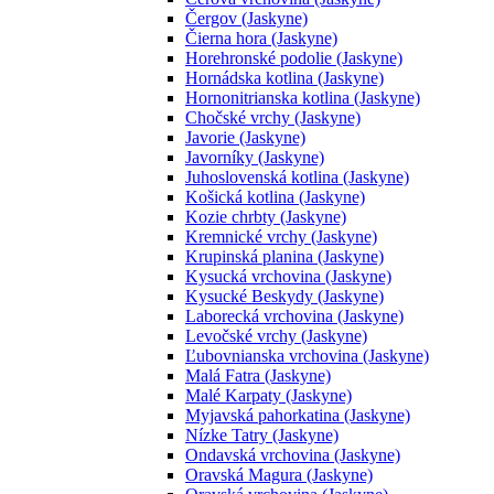
Čergov (Jaskyne)
Čierna hora (Jaskyne)
Horehronské podolie (Jaskyne)
Hornádska kotlina (Jaskyne)
Hornonitrianska kotlina (Jaskyne)
Chočské vrchy (Jaskyne)
Javorie (Jaskyne)
Javorníky (Jaskyne)
Juhoslovenská kotlina (Jaskyne)
Košická kotlina (Jaskyne)
Kozie chrbty (Jaskyne)
Kremnické vrchy (Jaskyne)
Krupinská planina (Jaskyne)
Kysucká vrchovina (Jaskyne)
Kysucké Beskydy (Jaskyne)
Laborecká vrchovina (Jaskyne)
Levočské vrchy (Jaskyne)
Ľubovnianska vrchovina (Jaskyne)
Malá Fatra (Jaskyne)
Malé Karpaty (Jaskyne)
Myjavská pahorkatina (Jaskyne)
Nízke Tatry (Jaskyne)
Ondavská vrchovina (Jaskyne)
Oravská Magura (Jaskyne)