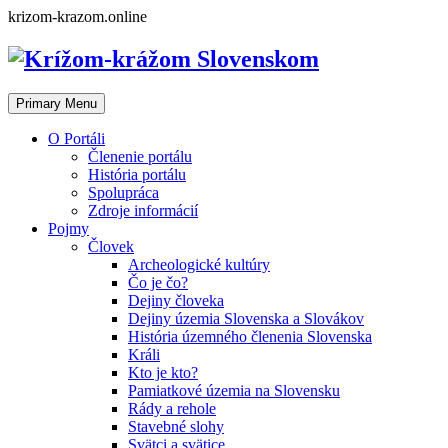
Skip
krizom-krazom.online
to
content
Primary Menu
O Portáli
Členenie portálu
História portálu
Spolupráca
Zdroje informácií
Pojmy
Človek
Archeologické kultúry
Čo je čo?
Dejiny človeka
Dejiny územia Slovenska a Slovákov
História územného členenia Slovenska
Králi
Kto je kto?
Pamiatkové územia na Slovensku
Rády a rehole
Stavebné slohy
Svätci a svätice