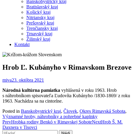
Banskobystrický kraj
Bratislavský kraj
Košický kraj
Nitriansky kraj
Prešovský kraj
Trenčiansky kraj
Trnavský kraj
Žilinský kraj
Kontakt
Hrob Ľ. Kubányho v Rimavskom Brezove
miva
23. októbra 2021
Národná kultúrna pamiatka
vyhlásená v roku 1963. Hrob
s náhrobníkom spisovateľa Ľudovíta Kubányho /1830-1869/ z roku
1963. Nachádza sa na cintoríne.
Posted in
Banskobystrický kraj
,
Človek
,
Okres Rimavská Sobota
,
Významné hroby, náhrobníky a pohrebné kaplnky
Post
Prev
Hrobka rodiny Benkó v Rimavskej Sobote
Next
Hrob Š. M.
Daxnera v Tisovci
navigation
Hľadať: