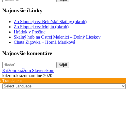
Najnovšie články
Zo Slopnej cez Belušské Slatiny (okruh)
Zo Slopnej cez Mojtín (okruh)
Hrádok v Prečíne
Skalný hríb na Ostrej Malenici – Dolný Lieskov
Chata Zigovka – Horná Mariková
Najnovšie komentáre
Hľadať:
Krížom-krážom Slovenskom
krizom-krazom.online 2020
/ Translate »