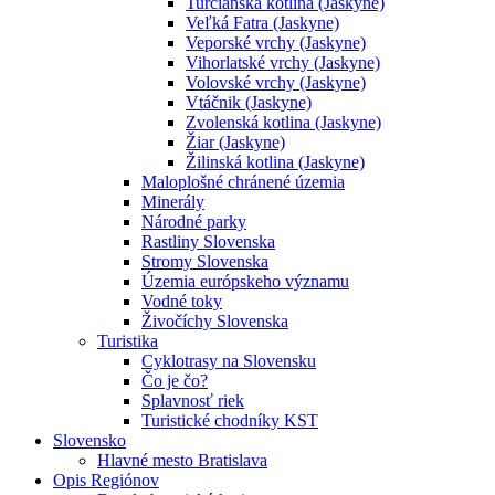
Turčianska kotlina (Jaskyne)
Veľká Fatra (Jaskyne)
Veporské vrchy (Jaskyne)
Vihorlatské vrchy (Jaskyne)
Volovské vrchy (Jaskyne)
Vtáčnik (Jaskyne)
Zvolenská kotlina (Jaskyne)
Žiar (Jaskyne)
Žilinská kotlina (Jaskyne)
Maloplošné chránené územia
Minerály
Národné parky
Rastliny Slovenska
Stromy Slovenska
Územia európskeho významu
Vodné toky
Živočíchy Slovenska
Turistika
Cyklotrasy na Slovensku
Čo je čo?
Splavnosť riek
Turistické chodníky KST
Slovensko
Hlavné mesto Bratislava
Opis Regiónov