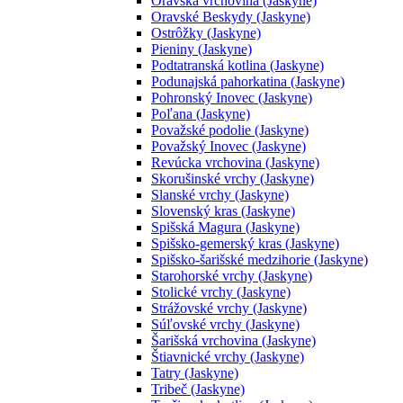
Oravská vrchovina (Jaskyne)
Oravské Beskydy (Jaskyne)
Ostrôžky (Jaskyne)
Pieniny (Jaskyne)
Podtatranská kotlina (Jaskyne)
Podunajská pahorkatina (Jaskyne)
Pohronský Inovec (Jaskyne)
Poľana (Jaskyne)
Považské podolie (Jaskyne)
Považský Inovec (Jaskyne)
Revúcka vrchovina (Jaskyne)
Skorušinské vrchy (Jaskyne)
Slanské vrchy (Jaskyne)
Slovenský kras (Jaskyne)
Spišská Magura (Jaskyne)
Spišsko-gemerský kras (Jaskyne)
Spišsko-šarišské medzihorie (Jaskyne)
Starohorské vrchy (Jaskyne)
Stolické vrchy (Jaskyne)
Strážovské vrchy (Jaskyne)
Súľovské vrchy (Jaskyne)
Šarišská vrchovina (Jaskyne)
Štiavnické vrchy (Jaskyne)
Tatry (Jaskyne)
Tribeč (Jaskyne)