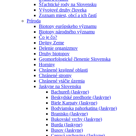
Šľachtické rody na Slovensku
Vývojové druhy človeka
Zoznam miest, obcí a ich častí
Príroda
Biotopy európskeho významu
Biotopy národného významu
Čo je čo?
Dejiny Zeme
Delenie organizmov
Druhy biotopov
Geomorfologické členenie Slovenska
Horniny
Chránené krajinné oblasti
Chránené stromy
Chránené vtáčie územia
Jaskyne na Slovensku
Bachureň (Jaskyne)
Beskydské predhorie (Jaskyne)
Biele Karpaty (Jaskyne)
Bodvianska pahorkatina (Jaskyne)
Branisko (Jaskyne)
Bukovské vrchy (Jaskyne)
Burda (Jaskyne)
Busov (Jaskyne)
Cerová vrchovina (Jaskyne)