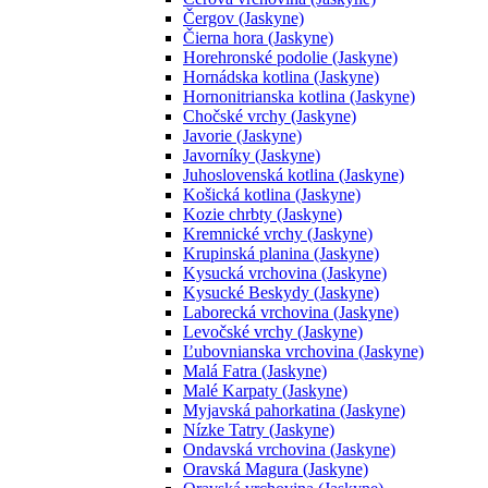
Čergov (Jaskyne)
Čierna hora (Jaskyne)
Horehronské podolie (Jaskyne)
Hornádska kotlina (Jaskyne)
Hornonitrianska kotlina (Jaskyne)
Chočské vrchy (Jaskyne)
Javorie (Jaskyne)
Javorníky (Jaskyne)
Juhoslovenská kotlina (Jaskyne)
Košická kotlina (Jaskyne)
Kozie chrbty (Jaskyne)
Kremnické vrchy (Jaskyne)
Krupinská planina (Jaskyne)
Kysucká vrchovina (Jaskyne)
Kysucké Beskydy (Jaskyne)
Laborecká vrchovina (Jaskyne)
Levočské vrchy (Jaskyne)
Ľubovnianska vrchovina (Jaskyne)
Malá Fatra (Jaskyne)
Malé Karpaty (Jaskyne)
Myjavská pahorkatina (Jaskyne)
Nízke Tatry (Jaskyne)
Ondavská vrchovina (Jaskyne)
Oravská Magura (Jaskyne)