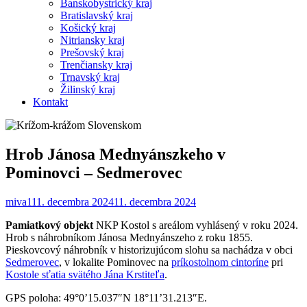
Banskobystrický kraj
Bratislavský kraj
Košický kraj
Nitriansky kraj
Prešovský kraj
Trenčiansky kraj
Trnavský kraj
Žilinský kraj
Kontakt
Hrob Jánosa Mednyánszkeho v
Pominovci – Sedmerovec
miva1
11. decembra 2024
11. decembra 2024
Pamiatkový objekt
NKP Kostol s areálom vyhlásený v roku 2024.
Hrob s náhrobníkom Jánosa Mednyánszeho z roku 1855.
Pieskovcový náhrobník v historizujúcom slohu sa nachádza v obci
Sedmerovec
, v lokalite Pominovec na
príkostolnom cintoríne
pri
Kostole sťatia svätého Jána Krstiteľa
.
GPS poloha: 49°0’15.037″N 18°11’31.213″E.