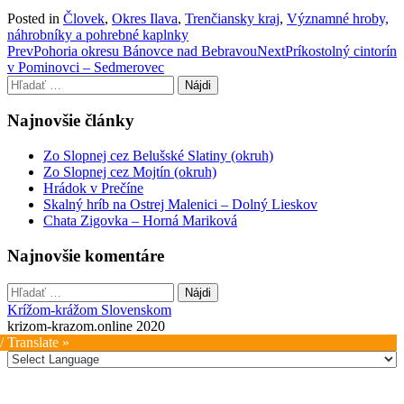
Posted in
Človek
,
Okres Ilava
,
Trenčiansky kraj
,
Významné hroby,
náhrobníky a pohrebné kaplnky
Post
Prev
Pohoria okresu Bánovce nad Bebravou
Next
Príkostolný cintorín
v Pominovci – Sedmerovec
navigation
Hľadať:
Najnovšie články
Zo Slopnej cez Belušské Slatiny (okruh)
Zo Slopnej cez Mojtín (okruh)
Hrádok v Prečíne
Skalný hríb na Ostrej Malenici – Dolný Lieskov
Chata Zigovka – Horná Mariková
Najnovšie komentáre
Hľadať:
Krížom-krážom Slovenskom
krizom-krazom.online 2020
/ Translate »