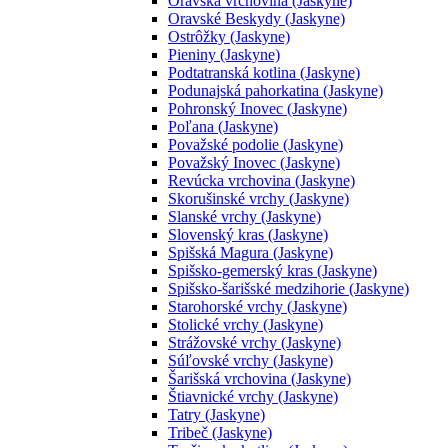
Oravská vrchovina (Jaskyne)
Oravské Beskydy (Jaskyne)
Ostrôžky (Jaskyne)
Pieniny (Jaskyne)
Podtatranská kotlina (Jaskyne)
Podunajská pahorkatina (Jaskyne)
Pohronský Inovec (Jaskyne)
Poľana (Jaskyne)
Považské podolie (Jaskyne)
Považský Inovec (Jaskyne)
Revúcka vrchovina (Jaskyne)
Skorušinské vrchy (Jaskyne)
Slanské vrchy (Jaskyne)
Slovenský kras (Jaskyne)
Spišská Magura (Jaskyne)
Spišsko-gemerský kras (Jaskyne)
Spišsko-šarišské medzihorie (Jaskyne)
Starohorské vrchy (Jaskyne)
Stolické vrchy (Jaskyne)
Strážovské vrchy (Jaskyne)
Súľovské vrchy (Jaskyne)
Šarišská vrchovina (Jaskyne)
Štiavnické vrchy (Jaskyne)
Tatry (Jaskyne)
Tribeč (Jaskyne)