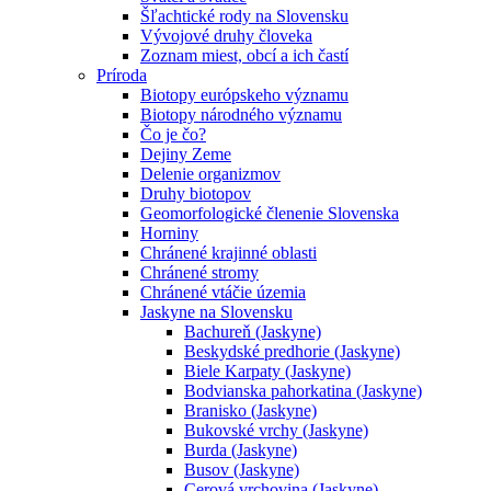
Šľachtické rody na Slovensku
Vývojové druhy človeka
Zoznam miest, obcí a ich častí
Príroda
Biotopy európskeho významu
Biotopy národného významu
Čo je čo?
Dejiny Zeme
Delenie organizmov
Druhy biotopov
Geomorfologické členenie Slovenska
Horniny
Chránené krajinné oblasti
Chránené stromy
Chránené vtáčie územia
Jaskyne na Slovensku
Bachureň (Jaskyne)
Beskydské predhorie (Jaskyne)
Biele Karpaty (Jaskyne)
Bodvianska pahorkatina (Jaskyne)
Branisko (Jaskyne)
Bukovské vrchy (Jaskyne)
Burda (Jaskyne)
Busov (Jaskyne)
Cerová vrchovina (Jaskyne)