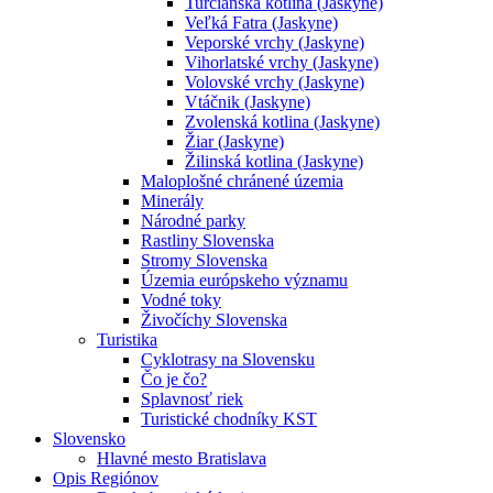
Turčianska kotlina (Jaskyne)
Veľká Fatra (Jaskyne)
Veporské vrchy (Jaskyne)
Vihorlatské vrchy (Jaskyne)
Volovské vrchy (Jaskyne)
Vtáčnik (Jaskyne)
Zvolenská kotlina (Jaskyne)
Žiar (Jaskyne)
Žilinská kotlina (Jaskyne)
Maloplošné chránené územia
Minerály
Národné parky
Rastliny Slovenska
Stromy Slovenska
Územia európskeho významu
Vodné toky
Živočíchy Slovenska
Turistika
Cyklotrasy na Slovensku
Čo je čo?
Splavnosť riek
Turistické chodníky KST
Slovensko
Hlavné mesto Bratislava
Opis Regiónov