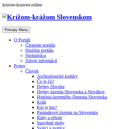
Skip
krizom-krazom.online
to
content
Primary Menu
O Portáli
Členenie portálu
História portálu
Spolupráca
Zdroje informácií
Pojmy
Človek
Archeologické kultúry
Čo je čo?
Dejiny človeka
Dejiny územia Slovenska a Slovákov
História územného členenia Slovenska
Králi
Kto je kto?
Pamiatkové územia na Slovensku
Rády a rehole
Stavebné slohy
Svätci a svätice