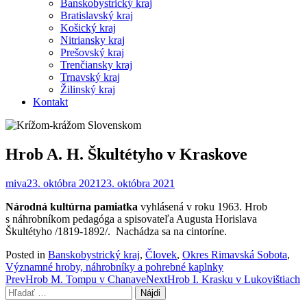
Banskobystrický kraj
Bratislavský kraj
Košický kraj
Nitriansky kraj
Prešovský kraj
Trenčiansky kraj
Trnavský kraj
Žilinský kraj
Kontakt
Hrob A. H. Škultétyho v Kraskove
miva
23. októbra 2021
23. októbra 2021
Národná kultúrna pamiatka
vyhlásená v roku 1963. Hrob
s náhrobníkom pedagóga a spisovateľa Augusta Horislava
Škultétyho /1819-1892/. Nachádza sa na cintoríne.
Posted in
Banskobystrický kraj
,
Človek
,
Okres Rimavská Sobota
,
Významné hroby, náhrobníky a pohrebné kaplnky
Post
Prev
Hrob M. Tompu v Chanave
Next
Hrob I. Krasku v Lukovištiach
Hľadať:
navigation