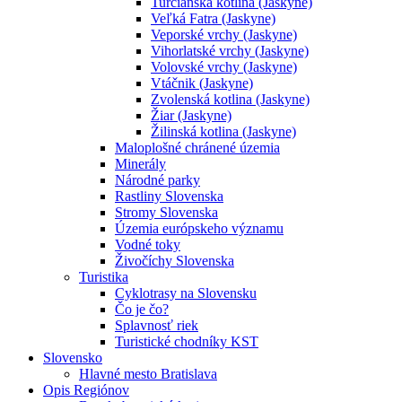
Turčianska kotlina (Jaskyne)
Veľká Fatra (Jaskyne)
Veporské vrchy (Jaskyne)
Vihorlatské vrchy (Jaskyne)
Volovské vrchy (Jaskyne)
Vtáčnik (Jaskyne)
Zvolenská kotlina (Jaskyne)
Žiar (Jaskyne)
Žilinská kotlina (Jaskyne)
Maloplošné chránené územia
Minerály
Národné parky
Rastliny Slovenska
Stromy Slovenska
Územia európskeho významu
Vodné toky
Živočíchy Slovenska
Turistika
Cyklotrasy na Slovensku
Čo je čo?
Splavnosť riek
Turistické chodníky KST
Slovensko
Hlavné mesto Bratislava
Opis Regiónov