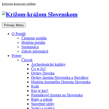
Skip
krizom-krazom.online
to
content
Primary Menu
O Portáli
Členenie portálu
História portálu
Spolupráca
Zdroje informácií
Pojmy
Človek
Archeologické kultúry
Čo je čo?
Dejiny človeka
Dejiny územia Slovenska a Slovákov
História územného členenia Slovenska
Králi
Kto je kto?
Pamiatkové územia na Slovensku
Rády a rehole
Stavebné slohy
Svätci a svätice