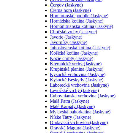
Čergov (Jaskyne)
Čierna hora (Jaskyne)
Horehronské podolie (Jaskyne)
Hornádska kotlina (Jaskyne)
Hornonitrianska kotlina (Jaskyne)
Chočské vrchy (Jaskyne)
Javorie (Jaskyne)
Javorníky (Jaskyne)
Juhoslovenská kotlina (Jaskyne)
Košická kotlina (Jaskyne)
Kozie chrbty (Jaskyne)
Kremnické vrchy (Jaskyne)
Krupinská planina (Jaskyne)
Kysucká vrchovina (Jaskyne)
Kysucké Beskydy (Jaskyne)
Laborecká vrchovina (Jaskyne)
Levočské vrchy (Jaskyne)
Ľubovnianska vrchovina (Jaskyne)
Malá Fatra (Jaskyne)
Malé Karpaty (Jaskyne)
Myjavská pahorkatina (Jaskyne)
Nízke Tatry (Jaskyne)
Ondavská vrchovina (Jaskyne)
Oravská Magura (Jaskyne)