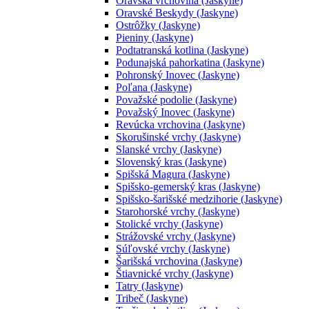
Oravská vrchovina (Jaskyne)
Oravské Beskydy (Jaskyne)
Ostrôžky (Jaskyne)
Pieniny (Jaskyne)
Podtatranská kotlina (Jaskyne)
Podunajská pahorkatina (Jaskyne)
Pohronský Inovec (Jaskyne)
Poľana (Jaskyne)
Považské podolie (Jaskyne)
Považský Inovec (Jaskyne)
Revúcka vrchovina (Jaskyne)
Skorušinské vrchy (Jaskyne)
Slanské vrchy (Jaskyne)
Slovenský kras (Jaskyne)
Spišská Magura (Jaskyne)
Spišsko-gemerský kras (Jaskyne)
Spišsko-šarišské medzihorie (Jaskyne)
Starohorské vrchy (Jaskyne)
Stolické vrchy (Jaskyne)
Strážovské vrchy (Jaskyne)
Súľovské vrchy (Jaskyne)
Šarišská vrchovina (Jaskyne)
Štiavnické vrchy (Jaskyne)
Tatry (Jaskyne)
Tribeč (Jaskyne)