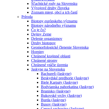
Šľachtické rody na Slovensku
Vývojové druhy človeka
Zoznam miest, obcí a ich častí
Príroda
Biotopy európskeho významu
Biotopy národného významu
Čo je čo?
Dejiny Zeme
Delenie organizmov
Druhy biotopov
Geomorfologické členenie Slovenska
Horniny
Chránené krajinné oblasti
Chránené stromy
Chránené vtáčie územia
Jaskyne na Slovensku
Bachureň (Jaskyne)
Beskydské predhorie (Jaskyne)
Biele Karpaty (Jaskyne)
Bodvianska pahorkatina (Jaskyne)
Branisko (Jaskyne)
Bukovské vrchy (Jaskyne)
Burda (Jaskyne)
Busov (Jaskyne)
Cerová vrchovina (Jaskyne)