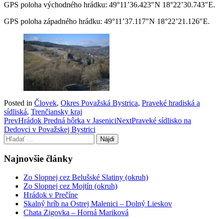
GPS poloha východného hrádku: 49°11’36.423″N 18°22’30.743″E.
GPS poloha západného hrádku: 49°11’37.117″N 18°22’21.126″E.
Posted in
Človek
,
Okres Považská Bystrica
,
Praveké hradiská a
sídliská
,
Trenčiansky kraj
Post
Prev
Hrádok Predná hôrka v Jasenici
Next
Praveké sídlisko na
Dedovci v Považskej Bystrici
navigation
Hľadať:
Najnovšie články
Zo Slopnej cez Belušské Slatiny (okruh)
Zo Slopnej cez Mojtín (okruh)
Hrádok v Prečíne
Skalný hríb na Ostrej Malenici – Dolný Lieskov
Chata Zigovka – Horná Mariková