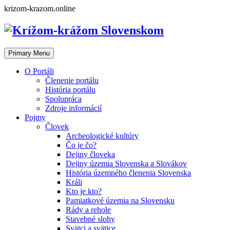
Skip
krizom-krazom.online
to
content
Primary Menu
O Portáli
Členenie portálu
História portálu
Spolupráca
Zdroje informácií
Pojmy
Človek
Archeologické kultúry
Čo je čo?
Dejiny človeka
Dejiny územia Slovenska a Slovákov
História územného členenia Slovenska
Králi
Kto je kto?
Pamiatkové územia na Slovensku
Rády a rehole
Stavebné slohy
Svätci a svätice