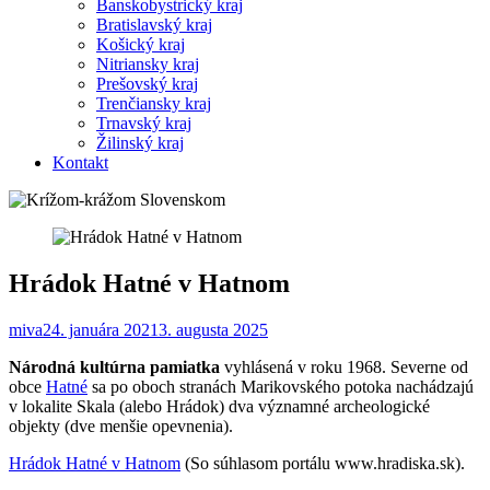
Banskobystrický kraj
Bratislavský kraj
Košický kraj
Nitriansky kraj
Prešovský kraj
Trenčiansky kraj
Trnavský kraj
Žilinský kraj
Kontakt
Hrádok Hatné v Hatnom
miva
24. januára 2021
3. augusta 2025
Národná kultúrna pamiatka
vyhlásená v roku 1968. Severne od
obce
Hatné
sa po oboch stranách Marikovského potoka nachádzajú
v lokalite Skala (alebo Hrádok) dva významné archeologické
objekty (dve menšie opevnenia).
Hrádok Hatné v Hatnom
(So súhlasom portálu www.hradiska.sk).