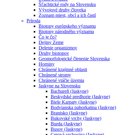
Šľachtické rody na Slovensku
Vývojové druhy človeka
Zoznam miest, obcí a ich častí
Príroda
Biotopy európskeho významu
Biotopy národného významu
Čo je čo?
Dejiny Zeme
Delenie organizmov
Druhy biotopov
Geomorfologické členenie Slovenska
Horniny
Chránené krajinné oblasti
Chránené stromy
Chránené vtáčie územia
Jaskyne na Slovensku
Bachureň (Jaskyne)
Beskydské predhorie (Jaskyne)
Biele Karpaty (Jaskyne)
Bodvianska pahorkatina (Jaskyne)
Branisko (Jaskyne)
Bukovské vrchy (Jaskyne)
Burda (Jaskyne)
Busov (Jaskyne)
Cerová vrchovina (Jaskyne)