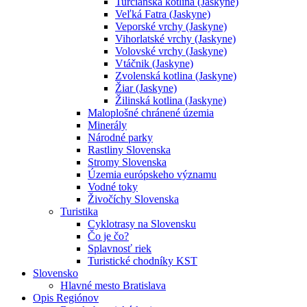
Turčianska kotlina (Jaskyne)
Veľká Fatra (Jaskyne)
Veporské vrchy (Jaskyne)
Vihorlatské vrchy (Jaskyne)
Volovské vrchy (Jaskyne)
Vtáčnik (Jaskyne)
Zvolenská kotlina (Jaskyne)
Žiar (Jaskyne)
Žilinská kotlina (Jaskyne)
Maloplošné chránené územia
Minerály
Národné parky
Rastliny Slovenska
Stromy Slovenska
Územia európskeho významu
Vodné toky
Živočíchy Slovenska
Turistika
Cyklotrasy na Slovensku
Čo je čo?
Splavnosť riek
Turistické chodníky KST
Slovensko
Hlavné mesto Bratislava
Opis Regiónov