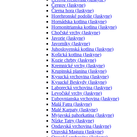
Čergov (Jaskyne)
Čierna hora (Jaskyne)
Horehronské podolie (Jaskyne)
Hornádska kotlina (Jaskyne)
Hornonitrianska kotlina (Jaskyne)
Chočské vrchy (Jaskyne)
Javorie (Jaskyne)
Javorníky (Jaskyne)
Juhoslovenská kotlina (Jaskyne)
Košická kotlina (Jaskyne)
Kozie chrbty (Jaskyne)
Kremnické vrchy (Jaskyne)
Krupinská planina (Jaskyne)
Kysucká vrchovina (Jaskyne)
Kysucké Beskydy (Jaskyne)
Laborecká vrchovina (Jaskyne)
Levočské vrchy (Jaskyne)
Ľubovnianska vrchovina (Jaskyne)
Malá Fatra (Jaskyne)
Malé Karpaty (Jaskyne)
Myjavská pahorkatina (Jaskyne)
Nízke Tatry (Jaskyne)
Ondavská vrchovina (Jaskyne)
Oravská Magura (Jaskyne)