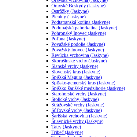
Oravská vrchovina (Jaskyne)
Oravské Beskydy (Jaskyne)
Ostrôžky (Jaskyne)
Pieniny (Jaskyne)
Podtatranská kotlina (Jaskyne)
Podunajská pahorkatina (Jaskyne)
Pohronský Inovec (Jaskyne)
Poľana (Jaskyne)
Považské podolie (Jaskyne)
Považský Inovec (Jaskyne)
Revúcka vrchovina (Jaskyne)
Skorušinské vrchy (Jaskyne)
Slanské vrchy (Jaskyne)
Slovenský kras (Jaskyne)
Spišská Magura (Jaskyne)
Spišsko-gemerský kras (Jaskyne)
Spišsko-šarišské medzihorie (Jaskyne)
Starohorské vrchy (Jaskyne)
Stolické vrchy (Jaskyne)
Strážovské vrchy (Jaskyne)
Súľovské vrchy (Jaskyne)
Šarišská vrchovina (Jaskyne)
Štiavnické vrchy (Jaskyne)
Tatry (Jaskyne)
Tribeč (Jaskyne)