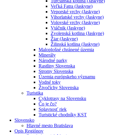
Turčianska kotlina (Jaskyne)
Veľká Fatra (Jaskyne)
Veporské vrchy (Jaskyne)
Vihorlatské vrchy (Jaskyne)
Volovské vrchy (Jaskyne)
Vtáčnik (Jaskyne)
Zvolenská kotlina (Jaskyne)
Žiar (Jaskyne)
Žilinská kotlina (Jaskyne)
Maloplošné chránené územia
Minerály
Národné parky
Rastliny Slovenska
Stromy Slovenska
Územia európskeho významu
Vodné toky
Živočíchy Slovenska
Turistika
Cyklotrasy na Slovensku
Čo je čo?
Splavnosť riek
Turistické chodníky KST
Slovensko
Hlavné mesto Bratislava
Opis Regiónov