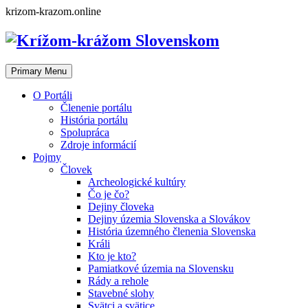
Skip
krizom-krazom.online
to
content
Primary Menu
O Portáli
Členenie portálu
História portálu
Spolupráca
Zdroje informácií
Pojmy
Človek
Archeologické kultúry
Čo je čo?
Dejiny človeka
Dejiny územia Slovenska a Slovákov
História územného členenia Slovenska
Králi
Kto je kto?
Pamiatkové územia na Slovensku
Rády a rehole
Stavebné slohy
Svätci a svätice