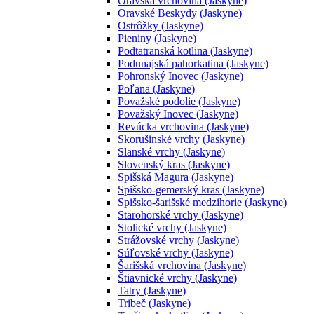
Oravská vrchovina (Jaskyne)
Oravské Beskydy (Jaskyne)
Ostrôžky (Jaskyne)
Pieniny (Jaskyne)
Podtatranská kotlina (Jaskyne)
Podunajská pahorkatina (Jaskyne)
Pohronský Inovec (Jaskyne)
Poľana (Jaskyne)
Považské podolie (Jaskyne)
Považský Inovec (Jaskyne)
Revúcka vrchovina (Jaskyne)
Skorušinské vrchy (Jaskyne)
Slanské vrchy (Jaskyne)
Slovenský kras (Jaskyne)
Spišská Magura (Jaskyne)
Spišsko-gemerský kras (Jaskyne)
Spišsko-šarišské medzihorie (Jaskyne)
Starohorské vrchy (Jaskyne)
Stolické vrchy (Jaskyne)
Strážovské vrchy (Jaskyne)
Súľovské vrchy (Jaskyne)
Šarišská vrchovina (Jaskyne)
Štiavnické vrchy (Jaskyne)
Tatry (Jaskyne)
Tribeč (Jaskyne)