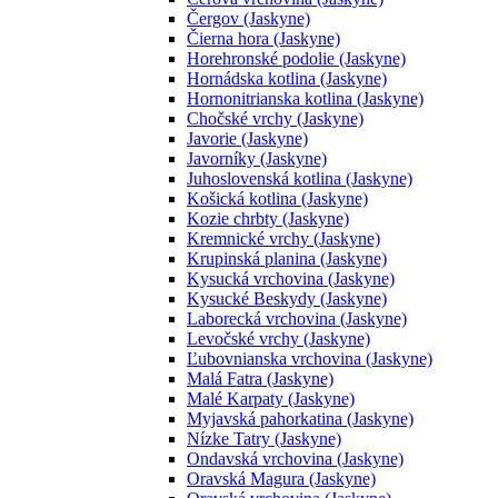
Čergov (Jaskyne)
Čierna hora (Jaskyne)
Horehronské podolie (Jaskyne)
Hornádska kotlina (Jaskyne)
Hornonitrianska kotlina (Jaskyne)
Chočské vrchy (Jaskyne)
Javorie (Jaskyne)
Javorníky (Jaskyne)
Juhoslovenská kotlina (Jaskyne)
Košická kotlina (Jaskyne)
Kozie chrbty (Jaskyne)
Kremnické vrchy (Jaskyne)
Krupinská planina (Jaskyne)
Kysucká vrchovina (Jaskyne)
Kysucké Beskydy (Jaskyne)
Laborecká vrchovina (Jaskyne)
Levočské vrchy (Jaskyne)
Ľubovnianska vrchovina (Jaskyne)
Malá Fatra (Jaskyne)
Malé Karpaty (Jaskyne)
Myjavská pahorkatina (Jaskyne)
Nízke Tatry (Jaskyne)
Ondavská vrchovina (Jaskyne)
Oravská Magura (Jaskyne)