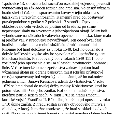
1.polovice 13. storočia a bol súčasťou rozsiahlej vojenskej pevnosti
vybudovanej na základoch rozsiahleho hradiska. Vojenský význam
hradu súvisel ťažbou a spracovaním kovov v tejto oblasti a s
tatárskym a tureckým ohrozením. Kamenný hrad bol postavený
pravdepodobne v gotike v 2.polovici 13.storočia. Opevnenie
obkolesovalo celú vrcholovú plošinu od hradu až po strmé
neprístupné skaly na severnom a juhozápadnom okraji. Múry boli
vybudované na základoch valového opevnenia hradiska, ktoré malo
aj priečny val, v stredoveku nevyužívaný. Ten oddeľoval časť
hradiska na akropole a mohol slúžiť ako druhá obranná línia.
Písomne bol hrad doložený až v roku 1548, keď ho obliehalo a
dobylo kráľovské vojsko aby ho vyrvalo z rúk lúpežného rytiera
Melichara Balašu. Prebudovaný bol v rokoch 1549-1551, bolo
zosilnené jeho opevnenie a stal sa súčasťou protitureckej obrannej
línie. V čase tureckého nebezpečenstva zohrával potom hrad
významnú úlohu pri obrane banských miest (chránil prístupové
cesty) a spravovaný bol vojenskými kapitánmi, až ho nakoniec
jednému z nich, Jánovi Krušičovi, udelili do vlastníctva. V roku
1629 sa hrad dostal do trvalej držby rodiny Koháriovcov, ktorí ho
potom vlastnili až do jeho zániku. Bol sídlom hradného panstva,
ktorému patrilo sedem dedín. V roku 1703 sa hradu zmocnili
kurucké vojská Františka II. Rákociho, ktoré ho pri opustení v roku
1710 úplne zničili. Z hradu zostali zvyšky obvodového muriva a
základov, z ktorých možno usudzovať, že hrad sa skladal z dvoch
častí. Na severne položenej hornej strane stál pravdepodobne hradný