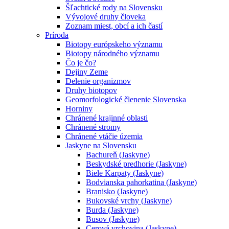
Šľachtické rody na Slovensku
Vývojové druhy človeka
Zoznam miest, obcí a ich častí
Príroda
Biotopy európskeho významu
Biotopy národného významu
Čo je čo?
Dejiny Zeme
Delenie organizmov
Druhy biotopov
Geomorfologické členenie Slovenska
Horniny
Chránené krajinné oblasti
Chránené stromy
Chránené vtáčie územia
Jaskyne na Slovensku
Bachureň (Jaskyne)
Beskydské predhorie (Jaskyne)
Biele Karpaty (Jaskyne)
Bodvianska pahorkatina (Jaskyne)
Branisko (Jaskyne)
Bukovské vrchy (Jaskyne)
Burda (Jaskyne)
Busov (Jaskyne)
Cerová vrchovina (Jaskyne)