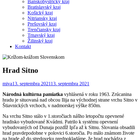
Banskobystrický kraj
Bratislavský kraj
Košický kraj
Nitriansky kraj
Prešovský kraj
Trenčiansky kraj
Trnavský kraj
Žilinský kraj
Kontakt
Hrad Sitno
miva
13. septembra 2021
13. septembra 2021
Národná kultúrna pamiatka
vyhlásená v roku 1963. Zrúcanina
hradu je situovaná nad obcou Ilija na východnej strane vrchu Sitno v
Štiavnických vrchoch, v nadmorskej výške 850m.
Na vrchu Sitno stálo v 1.storočiach nášho letopočtu opevnené
hradisko vybudované Kvádmi. Patrilo k systému opevnení
vybudovaných od Dunaja pozdĺž Ipľa až k Sitnu. Slovania obsadili
hrad pravdepodobne v polovici 6.storočia. Po málo známom živote
na hrade až do stredoveku predpokladáme, že hrad pochádza z