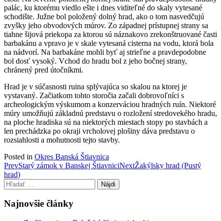
palác, ku ktorému viedlo ešte i dnes viditeľné do skaly vytesané
schodište. Južne bol položený dolný hrad, ako o tom nasvedčujú
zvyšky jeho obvodových múrov. Zo západnej prístupnej strany sa
tiahne šijová priekopa za ktorou sú náznakovo zrekonštruované časti
barbakánu a vpravo je v skale vytesaná cisterna na vodu, ktorá bola
na nádvorí. Na barbakáne mohli byť aj strieľne a pravdepodobne
bol dosť vysoký. Vchod do hradu bol z jeho bočnej strany,
chránený pred útočníkmi.
Hrad je v súčasnosti ruina splývajúca so skalou na ktorej je
vystavaný. Začiatkom tohto storočia začali dobrovoľníci s
archeologickým výskumom a konzerváciou hradných ruín. Niektoré
múry umožňujú základnú predstavu o rozložení stredovekého hradu,
na ploche hradiska sú na niektorých miestach stopy po stavbách a
len prechádzka po okraji vrcholovej plošiny dáva predstavu o
rozsiahlosti a mohutnosti tejto stavby.
Posted in
Okres Banská Štiavnica
Post
Prev
Starý zámok v Banskej Štiavnici
Next
Žakýlsky hrad (Pustý
hrad)
navigation
Hľadať:
Najnovšie články