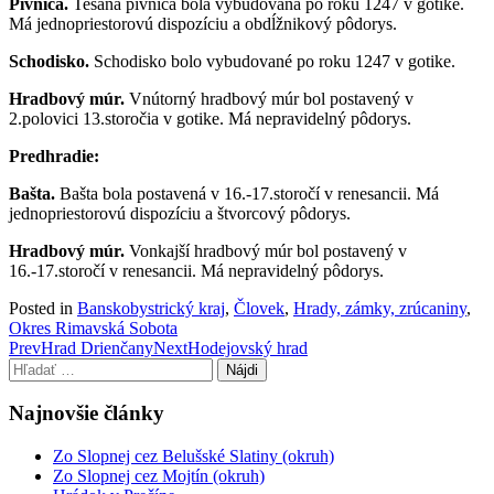
Pivnica.
Tesaná pivnica bola vybudovaná po roku 1247 v gotike.
Má jednopriestorovú dispozíciu a obdĺžnikový pôdorys.
Schodisko.
Schodisko bolo vybudované po roku 1247 v gotike.
Hradbový múr.
Vnútorný hradbový múr bol postavený v
2.polovici 13.storočia v gotike. Má nepravidelný pôdorys.
Predhradie:
Bašta.
Bašta bola postavená v 16.-17.storočí v renesancii. Má
jednopriestorovú dispozíciu a štvorcový pôdorys.
Hradbový múr.
Vonkajší hradbový múr bol postavený v
16.-17.storočí v renesancii. Má nepravidelný pôdorys.
Posted in
Banskobystrický kraj
,
Človek
,
Hrady, zámky, zrúcaniny
,
Okres Rimavská Sobota
Post
Prev
Hrad Drienčany
Next
Hodejovský hrad
Hľadať:
navigation
Najnovšie články
Zo Slopnej cez Belušské Slatiny (okruh)
Zo Slopnej cez Mojtín (okruh)