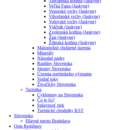
Turčianska kotlina (Jaskyne)
Veľká Fatra (Jaskyne)
Veporské vrchy (Jaskyne)
Vihorlatské vrchy (Jaskyne)
Volovské vrchy (Jaskyne)
Vtáčnik (Jaskyne)
Zvolenská kotlina (Jaskyne)
Žiar (Jaskyne)
Žilinská kotlina (Jaskyne)
Maloplošné chránené územia
Minerály
Národné parky
Rastliny Slovenska
Stromy Slovenska
Územia európskeho významu
Vodné toky
Živočíchy Slovenska
Turistika
Cyklotrasy na Slovensku
Čo je čo?
Splavnosť riek
Turistické chodníky KST
Slovensko
Hlavné mesto Bratislava
Opis Regiónov