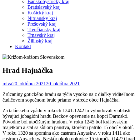
Banskobystrický kraj
Bratislavský kraj
Košický kraj
Nitriansky kraj
Prešovský kraj
Trenčiansky kraj
Trnavský kraj
Žilinský kraj
Kontakt
Hrad Hajnáčka
miva
20. októbra 2021
20. októbra 2021
Zrúcaniny gotického hradu sa týčia vysoko na z diaľky viditeľnom
čadičovom sopečnom brale priamo v strede obce Hajnáčka.
Za tatárskeho vpádu v rokoch 1241-1242 tu vybudovali v oblasti
bývajúci jobagióni hradu Beckov opevnenie na kopci Darmskó.
Pôvodne bol útočištným hradom. V roku 1245 bol kráľovským
majetkom a stal sa sídlom panstva, ktorému patrilo 15 obcí v okolí.
V roku 1320 sa spomína ako castrum Anyaskw, v roku 1411 ako
castrum Anyachkw. Neskôr okolo polovice 15.storočia (1427) hrad