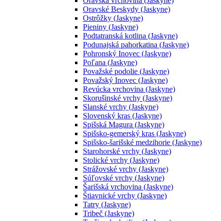
Oravská vrchovina (Jaskyne)
Oravské Beskydy (Jaskyne)
Ostrôžky (Jaskyne)
Pieniny (Jaskyne)
Podtatranská kotlina (Jaskyne)
Podunajská pahorkatina (Jaskyne)
Pohronský Inovec (Jaskyne)
Poľana (Jaskyne)
Považské podolie (Jaskyne)
Považský Inovec (Jaskyne)
Revúcka vrchovina (Jaskyne)
Skorušinské vrchy (Jaskyne)
Slanské vrchy (Jaskyne)
Slovenský kras (Jaskyne)
Spišská Magura (Jaskyne)
Spišsko-gemerský kras (Jaskyne)
Spišsko-šarišské medzihorie (Jaskyne)
Starohorské vrchy (Jaskyne)
Stolické vrchy (Jaskyne)
Strážovské vrchy (Jaskyne)
Súľovské vrchy (Jaskyne)
Šarišská vrchovina (Jaskyne)
Štiavnické vrchy (Jaskyne)
Tatry (Jaskyne)
Tribeč (Jaskyne)