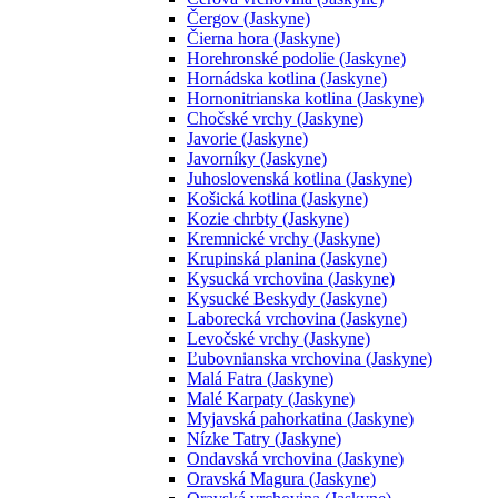
Čergov (Jaskyne)
Čierna hora (Jaskyne)
Horehronské podolie (Jaskyne)
Hornádska kotlina (Jaskyne)
Hornonitrianska kotlina (Jaskyne)
Chočské vrchy (Jaskyne)
Javorie (Jaskyne)
Javorníky (Jaskyne)
Juhoslovenská kotlina (Jaskyne)
Košická kotlina (Jaskyne)
Kozie chrbty (Jaskyne)
Kremnické vrchy (Jaskyne)
Krupinská planina (Jaskyne)
Kysucká vrchovina (Jaskyne)
Kysucké Beskydy (Jaskyne)
Laborecká vrchovina (Jaskyne)
Levočské vrchy (Jaskyne)
Ľubovnianska vrchovina (Jaskyne)
Malá Fatra (Jaskyne)
Malé Karpaty (Jaskyne)
Myjavská pahorkatina (Jaskyne)
Nízke Tatry (Jaskyne)
Ondavská vrchovina (Jaskyne)
Oravská Magura (Jaskyne)