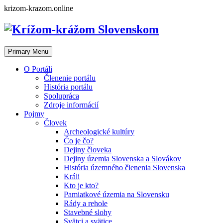
Skip
krizom-krazom.online
to
content
Primary Menu
O Portáli
Členenie portálu
História portálu
Spolupráca
Zdroje informácií
Pojmy
Človek
Archeologické kultúry
Čo je čo?
Dejiny človeka
Dejiny územia Slovenska a Slovákov
História územného členenia Slovenska
Králi
Kto je kto?
Pamiatkové územia na Slovensku
Rády a rehole
Stavebné slohy
Svätci a svätice