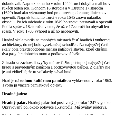
dobudovali. Napriek tomu ho v roku 1545 Turci dobyli a mali ho v
rukách jeden rok. Koncom 16.storočia a v 1.tretine 17.storočia
(1629) hrad ako významný bod protitureckej obrannej línie znovu
opevnili. Napriek tomu ho Turci v roku 1645 znovu nakrátko
obsadili. Po ich odchode z roku 1649 ho znovu prestavali a opevnili.
Podľa správ z 18.storočia vieme, že už v 17.storočí ho obývali len
sčasti. V roku 1703 vyhorel a už ho neobnovili.
Hradná skala tvorila na mnohých miestach časť hradieb i vnútornej
architektúry, do nej bolo vysekané aj schodište. Na najvyššej časti
skaly bola pravdepodobne menšia palácová stavba, ktorú chránili
dva pásy hradobného múru a podkovovitá bašta.
Z hradu sa zachovali zvyšky múrov ťažko prístupnej najvyššej časti
hradu s pravidelným palácom a podkovovitou baštou. Z diaľky nie
je ani viditeľné, že tu voľakedy stával hrad.
Hrad je
národnou kultúrnou pamiatkou
vyhlásenou v roku 1963.
Tvoria ju viaceré pamiatkové objekty:
Hradné jadro:
Hradný palác.
Hradný palác bol postavený po roku 1247 v gotike.
Upravovaný bol okolo polovice 15.storočia. Má oválny pôdorys.