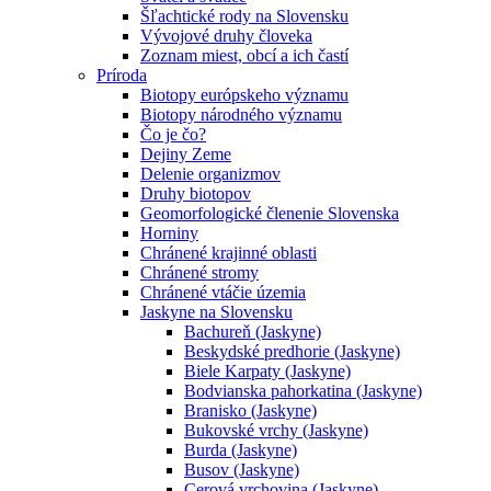
Šľachtické rody na Slovensku
Vývojové druhy človeka
Zoznam miest, obcí a ich častí
Príroda
Biotopy európskeho významu
Biotopy národného významu
Čo je čo?
Dejiny Zeme
Delenie organizmov
Druhy biotopov
Geomorfologické členenie Slovenska
Horniny
Chránené krajinné oblasti
Chránené stromy
Chránené vtáčie územia
Jaskyne na Slovensku
Bachureň (Jaskyne)
Beskydské predhorie (Jaskyne)
Biele Karpaty (Jaskyne)
Bodvianska pahorkatina (Jaskyne)
Branisko (Jaskyne)
Bukovské vrchy (Jaskyne)
Burda (Jaskyne)
Busov (Jaskyne)
Cerová vrchovina (Jaskyne)