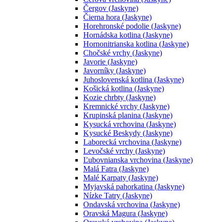
Čergov (Jaskyne)
Čierna hora (Jaskyne)
Horehronské podolie (Jaskyne)
Hornádska kotlina (Jaskyne)
Hornonitrianska kotlina (Jaskyne)
Chočské vrchy (Jaskyne)
Javorie (Jaskyne)
Javorníky (Jaskyne)
Juhoslovenská kotlina (Jaskyne)
Košická kotlina (Jaskyne)
Kozie chrbty (Jaskyne)
Kremnické vrchy (Jaskyne)
Krupinská planina (Jaskyne)
Kysucká vrchovina (Jaskyne)
Kysucké Beskydy (Jaskyne)
Laborecká vrchovina (Jaskyne)
Levočské vrchy (Jaskyne)
Ľubovnianska vrchovina (Jaskyne)
Malá Fatra (Jaskyne)
Malé Karpaty (Jaskyne)
Myjavská pahorkatina (Jaskyne)
Nízke Tatry (Jaskyne)
Ondavská vrchovina (Jaskyne)
Oravská Magura (Jaskyne)