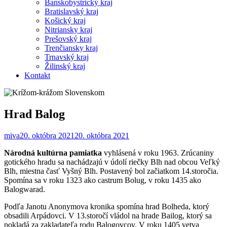
Banskobystrický kraj
Bratislavský kraj
Košický kraj
Nitriansky kraj
Prešovský kraj
Trenčiansky kraj
Trnavský kraj
Žilinský kraj
Kontakt
Hrad Balog
miva
20. októbra 2021
20. októbra 2021
Národná kultúrna pamiatka
vyhlásená v roku 1963. Zrúcaniny
gotického hradu sa nachádzajú v údolí riečky Blh nad obcou Veľký
Blh, miestna časť Vyšný Blh. Postavený bol začiatkom 14.storočia.
Spomína sa v roku 1323 ako castrum Bolug, v roku 1435 ako
Balogwarad.
Podľa Janotu Anonymova kronika spomína hrad Bolheda, ktorý
obsadili Arpádovci. V 13.storočí vládol na hrade Bailog, ktorý sa
pokladá za zakladateľa rodu Balogovcov. V roku 1405 vetva