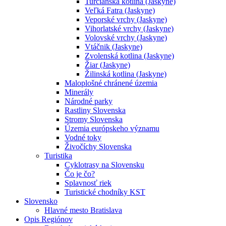
Turčianska kotlina (Jaskyne)
Veľká Fatra (Jaskyne)
Veporské vrchy (Jaskyne)
Vihorlatské vrchy (Jaskyne)
Volovské vrchy (Jaskyne)
Vtáčnik (Jaskyne)
Zvolenská kotlina (Jaskyne)
Žiar (Jaskyne)
Žilinská kotlina (Jaskyne)
Maloplošné chránené územia
Minerály
Národné parky
Rastliny Slovenska
Stromy Slovenska
Územia európskeho významu
Vodné toky
Živočíchy Slovenska
Turistika
Cyklotrasy na Slovensku
Čo je čo?
Splavnosť riek
Turistické chodníky KST
Slovensko
Hlavné mesto Bratislava
Opis Regiónov