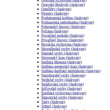
Oravská vrchovina (Jaskyne)
Oravské Beskydy (Jaskyne)
Ostrôžky (Jaskyne)
Pieniny (Jaskyne)
Podtatranská kotlina (Jaskyne)
Podunajská pahorkatina (Jaskyne)
Pohronský Inovec (Jaskyne)
Poľana (Jaskyne)
Považské podolie (Jaskyne)
Považský Inovec (Jaskyne)
Revúcka vrchovina (Jaskyne)
Skorušinské vrchy (Jaskyne)
Slanské vrchy (Jaskyne)
Slovenský kras (Jaskyne)
Spišská Magura (Jaskyne)
Spišsko-gemerský kras (Jaskyne)
Spišsko-šarišské medzihorie (Jaskyne)
Starohorské vrchy (Jaskyne)
Stolické vrchy (Jaskyne)
Strážovské vrchy (Jaskyne)
Súľovské vrchy (Jaskyne)
Šarišská vrchovina (Jaskyne)
Štiavnické vrchy (Jaskyne)
Tatry (Jaskyne)
Tribeč (Jaskyne)