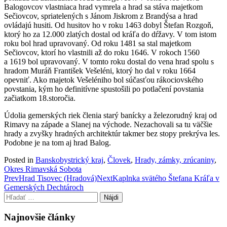
Balogovcov vlastniaca hrad vymrela a hrad sa stáva majetkom
Sečiovcov, spriatelených s Jánom Jiskrom z Brandýsa a hrad
ovládajú husiti. Od husitov ho v roku 1463 dobyl Štefan Rozgoň,
ktorý ho za 12.000 zlatých dostal od kráľa do dŕžavy. V tom istom
roku bol hrad upravovaný. Od roku 1481 sa stal majetkom
Sečiovcov, ktorí ho vlastnili až do roku 1646. V rokoch 1560
a 1619 bol upravovaný. V tomto roku dostal do vena hrad spolu s
hradom Muráň František Vešeléni, ktorý ho dal v roku 1664
opevniť. Ako majetok Vešeléniho bol súčasťou rákociovského
povstania, kým ho definitívne spustošili po potlačení povstania
začiatkom 18.storočia.
Údolia gemerských riek členia starý banícky a železorudný kraj od
Rimavy na západe a Slanej na východe. Nezachovali sa tu väčšie
hrady a zvyšky hradných architektúr takmer bez stopy prekrýva les.
Podobne je na tom aj hrad Balog.
Posted in
Banskobystrický kraj
,
Človek
,
Hrady, zámky, zrúcaniny
,
Okres Rimavská Sobota
Post
Prev
Hrad Tisovec (Hradová)
Next
Kaplnka svätého Štefana Kráľa v
Gemerských Dechtároch
navigation
Hľadať:
Najnovšie články