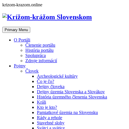
Skip
krizom-krazom.online
to
content
Primary Menu
O Portáli
Členenie portálu
História portálu
Spolupráca
Zdroje informácií
Pojmy
Človek
Archeologické kultúry
Čo je čo?
Dejiny človeka
Dejiny územia Slovenska a Slovákov
História územného členenia Slovenska
Králi
Kto je kto?
Pamiatkové územia na Slovensku
Rády a rehole
Stavebné slohy
Svätci a svätice