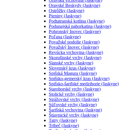
Oravská vrchovina (Jaskyne)
Oravské Beskydy (Jaskyne)
Ostrôžky (Jaskyne)
Pieniny (Jaskyne)
Podtatranská kotlina (Jaskyne)
Podunajská pahorkatina (Jaskyne)
Pohronský Inovec (Jaskyne)
Poľana (Jaskyne)
Považské podolie (Jaskyne)
Považský Inovec (Jaskyne)
Revúcka vrchovina (Jaskyne)
Skorušinské vrchy (Jaskyne)
Slanské vrchy (Jaskyne)
Slovenský kras (Jaskyne)
Spišská Magura (Jaskyne)
Spišsko-gemerský kras (Jaskyne)
Spišsko-šarišské medzihorie (Jaskyne)
Starohorské vrchy (Jaskyne)
Stolické vrchy (Jaskyne)
Strážovské vrchy (Jaskyne)
Súľovské vrchy (Jaskyne)
Šarišská vrchovina (Jaskyne)
Štiavnické vrchy (Jaskyne)
Tatry (Jaskyne)
Tribeč (Jaskyne)