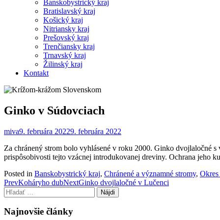
Banskobystrický kraj
Bratislavský kraj
Košický kraj
Nitriansky kraj
Prešovský kraj
Trenčiansky kraj
Trnavský kraj
Žilinský kraj
Kontakt
Ginko v Súdovciach
miva
9. februára 2022
9. februára 2022
Za chránený strom bolo vyhlásené v roku 2000. Ginko dvojlaločné s
prispôsobivosti tejto vzácnej introdukovanej dreviny. Ochrana jeho 
Posted in
Banskobystrický kraj
,
Chránené a významné stromy
,
Okres
Post
Prev
Koháryho dub
Next
Ginko dvojlaločné v Lučenci
Hľadať:
navigation
Najnovšie články