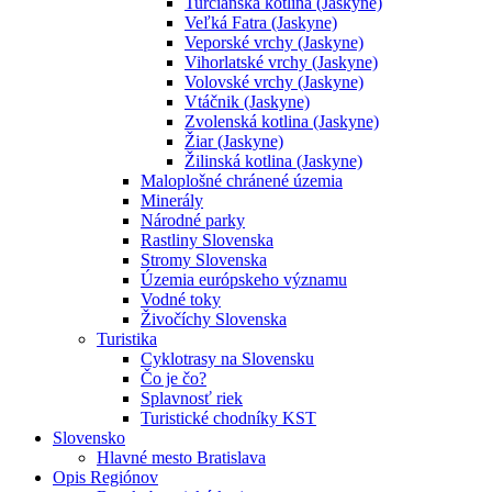
Turčianska kotlina (Jaskyne)
Veľká Fatra (Jaskyne)
Veporské vrchy (Jaskyne)
Vihorlatské vrchy (Jaskyne)
Volovské vrchy (Jaskyne)
Vtáčnik (Jaskyne)
Zvolenská kotlina (Jaskyne)
Žiar (Jaskyne)
Žilinská kotlina (Jaskyne)
Maloplošné chránené územia
Minerály
Národné parky
Rastliny Slovenska
Stromy Slovenska
Územia európskeho významu
Vodné toky
Živočíchy Slovenska
Turistika
Cyklotrasy na Slovensku
Čo je čo?
Splavnosť riek
Turistické chodníky KST
Slovensko
Hlavné mesto Bratislava
Opis Regiónov