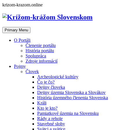
Skip
krizom-krazom.online
to
content
Primary Menu
O Portáli
Členenie portálu
História portálu
Spolupráca
Zdroje informácií
Pojmy
Človek
Archeologické kultúry
Čo je čo?
Dejiny človeka
Dejiny územia Slovenska a Slovákov
História územného členenia Slovenska
Králi
Kto je kto?
Pamiatkové územia na Slovensku
Rády a rehole
Stavebné slohy
Svätci a svätice