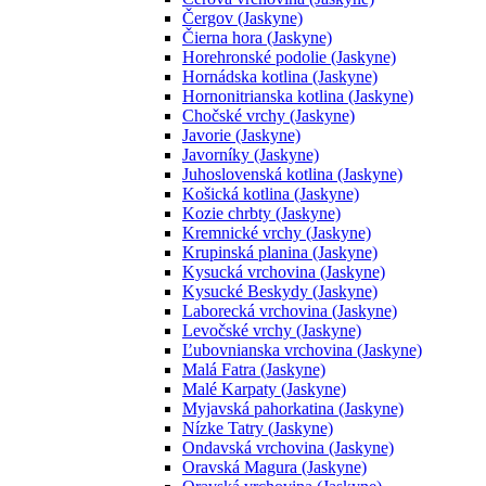
Čergov (Jaskyne)
Čierna hora (Jaskyne)
Horehronské podolie (Jaskyne)
Hornádska kotlina (Jaskyne)
Hornonitrianska kotlina (Jaskyne)
Chočské vrchy (Jaskyne)
Javorie (Jaskyne)
Javorníky (Jaskyne)
Juhoslovenská kotlina (Jaskyne)
Košická kotlina (Jaskyne)
Kozie chrbty (Jaskyne)
Kremnické vrchy (Jaskyne)
Krupinská planina (Jaskyne)
Kysucká vrchovina (Jaskyne)
Kysucké Beskydy (Jaskyne)
Laborecká vrchovina (Jaskyne)
Levočské vrchy (Jaskyne)
Ľubovnianska vrchovina (Jaskyne)
Malá Fatra (Jaskyne)
Malé Karpaty (Jaskyne)
Myjavská pahorkatina (Jaskyne)
Nízke Tatry (Jaskyne)
Ondavská vrchovina (Jaskyne)
Oravská Magura (Jaskyne)