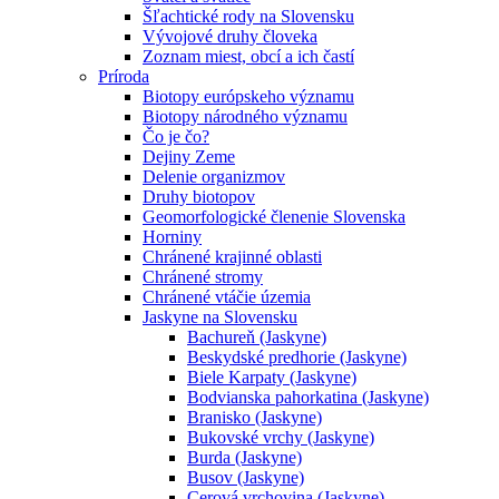
Šľachtické rody na Slovensku
Vývojové druhy človeka
Zoznam miest, obcí a ich častí
Príroda
Biotopy európskeho významu
Biotopy národného významu
Čo je čo?
Dejiny Zeme
Delenie organizmov
Druhy biotopov
Geomorfologické členenie Slovenska
Horniny
Chránené krajinné oblasti
Chránené stromy
Chránené vtáčie územia
Jaskyne na Slovensku
Bachureň (Jaskyne)
Beskydské predhorie (Jaskyne)
Biele Karpaty (Jaskyne)
Bodvianska pahorkatina (Jaskyne)
Branisko (Jaskyne)
Bukovské vrchy (Jaskyne)
Burda (Jaskyne)
Busov (Jaskyne)
Cerová vrchovina (Jaskyne)