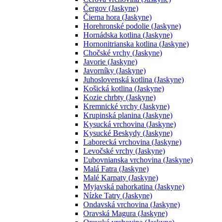
Čergov (Jaskyne)
Čierna hora (Jaskyne)
Horehronské podolie (Jaskyne)
Hornádska kotlina (Jaskyne)
Hornonitrianska kotlina (Jaskyne)
Chočské vrchy (Jaskyne)
Javorie (Jaskyne)
Javorníky (Jaskyne)
Juhoslovenská kotlina (Jaskyne)
Košická kotlina (Jaskyne)
Kozie chrbty (Jaskyne)
Kremnické vrchy (Jaskyne)
Krupinská planina (Jaskyne)
Kysucká vrchovina (Jaskyne)
Kysucké Beskydy (Jaskyne)
Laborecká vrchovina (Jaskyne)
Levočské vrchy (Jaskyne)
Ľubovnianska vrchovina (Jaskyne)
Malá Fatra (Jaskyne)
Malé Karpaty (Jaskyne)
Myjavská pahorkatina (Jaskyne)
Nízke Tatry (Jaskyne)
Ondavská vrchovina (Jaskyne)
Oravská Magura (Jaskyne)