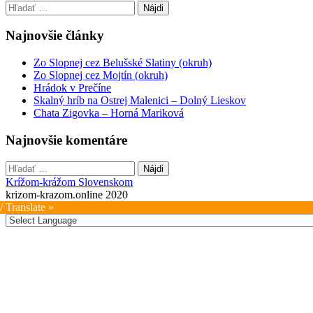
Hľadať:
navigation
Najnovšie články
Zo Slopnej cez Belušské Slatiny (okruh)
Zo Slopnej cez Mojtín (okruh)
Hrádok v Prečíne
Skalný hríb na Ostrej Malenici – Dolný Lieskov
Chata Zigovka – Horná Mariková
Najnovšie komentáre
Hľadať:
Krížom-krážom Slovenskom
krizom-krazom.online 2020
/ Translate »