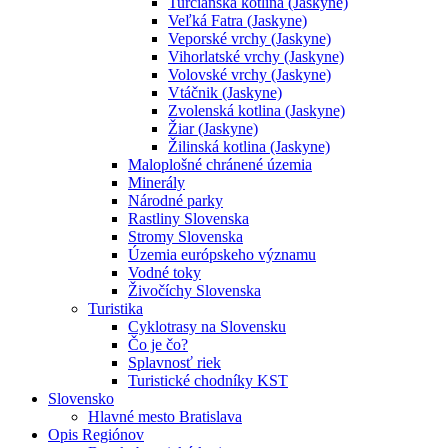
Turčianska kotlina (Jaskyne)
Veľká Fatra (Jaskyne)
Veporské vrchy (Jaskyne)
Vihorlatské vrchy (Jaskyne)
Volovské vrchy (Jaskyne)
Vtáčnik (Jaskyne)
Zvolenská kotlina (Jaskyne)
Žiar (Jaskyne)
Žilinská kotlina (Jaskyne)
Maloplošné chránené územia
Minerály
Národné parky
Rastliny Slovenska
Stromy Slovenska
Územia európskeho významu
Vodné toky
Živočíchy Slovenska
Turistika
Cyklotrasy na Slovensku
Čo je čo?
Splavnosť riek
Turistické chodníky KST
Slovensko
Hlavné mesto Bratislava
Opis Regiónov