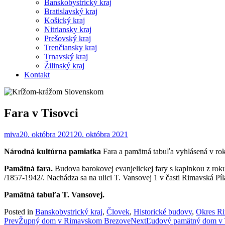
Banskobystrický kraj
Bratislavský kraj
Košický kraj
Nitriansky kraj
Prešovský kraj
Trenčiansky kraj
Trnavský kraj
Žilinský kraj
Kontakt
Fara v Tisovci
miva
20. októbra 2021
20. októbra 2021
Národná kultúrna pamiatka
Fara a pamätná tabuľa vyhlásená v rok
Pamätná fara.
Budova barokovej evanjelickej fary s kaplnkou z roku
/1857-1942/. Nachádza sa na ulici T. Vansovej 1 v časti Rimavská Píl
Pamätná tabuľa T. Vansovej.
Posted in
Banskobystrický kraj
,
Človek
,
Historické budovy
,
Okres R
Post
Prev
Župný dom v Rimavskom Brezove
Next
Ľudový pamätný dom v 