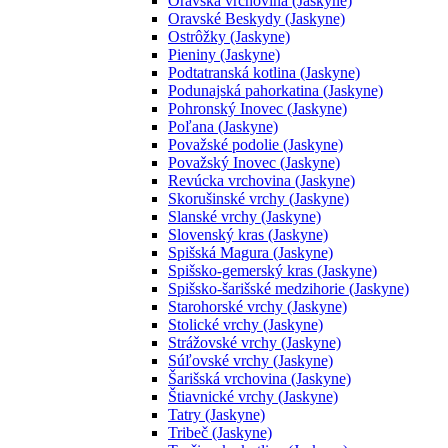
Oravská vrchovina (Jaskyne)
Oravské Beskydy (Jaskyne)
Ostrôžky (Jaskyne)
Pieniny (Jaskyne)
Podtatranská kotlina (Jaskyne)
Podunajská pahorkatina (Jaskyne)
Pohronský Inovec (Jaskyne)
Poľana (Jaskyne)
Považské podolie (Jaskyne)
Považský Inovec (Jaskyne)
Revúcka vrchovina (Jaskyne)
Skorušinské vrchy (Jaskyne)
Slanské vrchy (Jaskyne)
Slovenský kras (Jaskyne)
Spišská Magura (Jaskyne)
Spišsko-gemerský kras (Jaskyne)
Spišsko-šarišské medzihorie (Jaskyne)
Starohorské vrchy (Jaskyne)
Stolické vrchy (Jaskyne)
Strážovské vrchy (Jaskyne)
Súľovské vrchy (Jaskyne)
Šarišská vrchovina (Jaskyne)
Štiavnické vrchy (Jaskyne)
Tatry (Jaskyne)
Tribeč (Jaskyne)