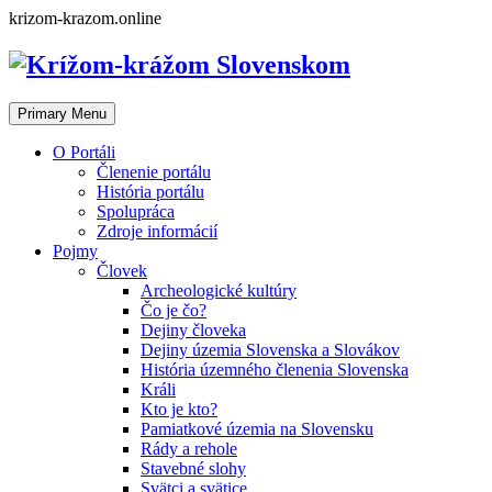
Skip
krizom-krazom.online
to
content
Primary Menu
O Portáli
Členenie portálu
História portálu
Spolupráca
Zdroje informácií
Pojmy
Človek
Archeologické kultúry
Čo je čo?
Dejiny človeka
Dejiny územia Slovenska a Slovákov
História územného členenia Slovenska
Králi
Kto je kto?
Pamiatkové územia na Slovensku
Rády a rehole
Stavebné slohy
Svätci a svätice