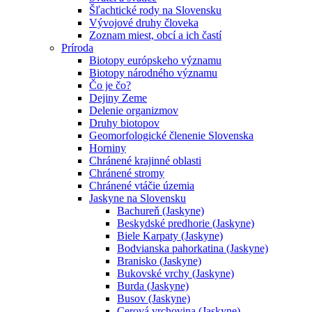
Šľachtické rody na Slovensku
Vývojové druhy človeka
Zoznam miest, obcí a ich častí
Príroda
Biotopy európskeho významu
Biotopy národného významu
Čo je čo?
Dejiny Zeme
Delenie organizmov
Druhy biotopov
Geomorfologické členenie Slovenska
Horniny
Chránené krajinné oblasti
Chránené stromy
Chránené vtáčie územia
Jaskyne na Slovensku
Bachureň (Jaskyne)
Beskydské predhorie (Jaskyne)
Biele Karpaty (Jaskyne)
Bodvianska pahorkatina (Jaskyne)
Branisko (Jaskyne)
Bukovské vrchy (Jaskyne)
Burda (Jaskyne)
Busov (Jaskyne)
Cerová vrchovina (Jaskyne)