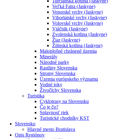
Turčianska kotlina (Jaskyne)
Veľká Fatra (Jaskyne)
Veporské vrchy (Jaskyne)
Vihorlatské vrchy (Jaskyne)
Volovské vrchy (Jaskyne)
Vtáčnik (Jaskyne)
Zvolenská kotlina (Jaskyne)
Žiar (Jaskyne)
Žilinská kotlina (Jaskyne)
Maloplošné chránené územia
Minerály
Národné parky
Rastliny Slovenska
Stromy Slovenska
Územia európskeho významu
Vodné toky
Živočíchy Slovenska
Turistika
Cyklotrasy na Slovensku
Čo je čo?
Splavnosť riek
Turistické chodníky KST
Slovensko
Hlavné mesto Bratislava
Opis Regiónov