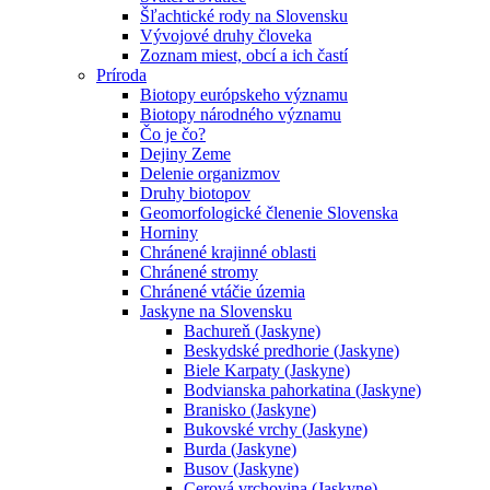
Šľachtické rody na Slovensku
Vývojové druhy človeka
Zoznam miest, obcí a ich častí
Príroda
Biotopy európskeho významu
Biotopy národného významu
Čo je čo?
Dejiny Zeme
Delenie organizmov
Druhy biotopov
Geomorfologické členenie Slovenska
Horniny
Chránené krajinné oblasti
Chránené stromy
Chránené vtáčie územia
Jaskyne na Slovensku
Bachureň (Jaskyne)
Beskydské predhorie (Jaskyne)
Biele Karpaty (Jaskyne)
Bodvianska pahorkatina (Jaskyne)
Branisko (Jaskyne)
Bukovské vrchy (Jaskyne)
Burda (Jaskyne)
Busov (Jaskyne)
Cerová vrchovina (Jaskyne)