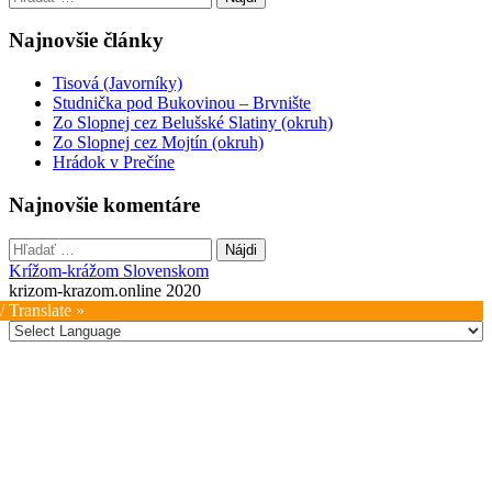
Najnovšie články
Tisová (Javorníky)
Studnička pod Bukovinou – Brvnište
Zo Slopnej cez Belušské Slatiny (okruh)
Zo Slopnej cez Mojtín (okruh)
Hrádok v Prečíne
Najnovšie komentáre
Hľadať:
Krížom-krážom Slovenskom
krizom-krazom.online 2020
/ Translate »