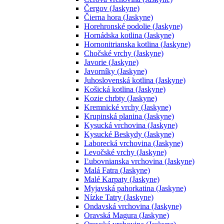
Čergov (Jaskyne)
Čierna hora (Jaskyne)
Horehronské podolie (Jaskyne)
Hornádska kotlina (Jaskyne)
Hornonitrianska kotlina (Jaskyne)
Chočské vrchy (Jaskyne)
Javorie (Jaskyne)
Javorníky (Jaskyne)
Juhoslovenská kotlina (Jaskyne)
Košická kotlina (Jaskyne)
Kozie chrbty (Jaskyne)
Kremnické vrchy (Jaskyne)
Krupinská planina (Jaskyne)
Kysucká vrchovina (Jaskyne)
Kysucké Beskydy (Jaskyne)
Laborecká vrchovina (Jaskyne)
Levočské vrchy (Jaskyne)
Ľubovnianska vrchovina (Jaskyne)
Malá Fatra (Jaskyne)
Malé Karpaty (Jaskyne)
Myjavská pahorkatina (Jaskyne)
Nízke Tatry (Jaskyne)
Ondavská vrchovina (Jaskyne)
Oravská Magura (Jaskyne)