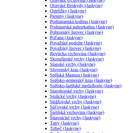
Oravská vrchovina (Jaskyne)
Oravské Beskydy (Jaskyne)
Ostrôžky (Jaskyne)
Pieniny (Jaskyne)
Podtatranská kotlina (Jaskyne)
Podunajská pahorkatina (Jaskyne)
Pohronský Inovec (Jaskyne)
Poľana (Jaskyne)
Považské podolie (Jaskyne)
Považský Inovec (Jaskyne)
Revúcka vrchovina (Jaskyne)
Skorušinské vrchy (Jaskyne)
Slanské vrchy (Jaskyne)
Slovenský kras (Jaskyne)
Spišská Magura (Jaskyne)
Spišsko-gemerský kras (Jaskyne)
Spišsko-šarišské medzihorie (Jaskyne)
Starohorské vrchy (Jaskyne)
Stolické vrchy (Jaskyne)
Strážovské vrchy (Jaskyne)
Súľovské vrchy (Jaskyne)
Šarišská vrchovina (Jaskyne)
Štiavnické vrchy (Jaskyne)
Tatry (Jaskyne)
Tribeč (Jaskyne)