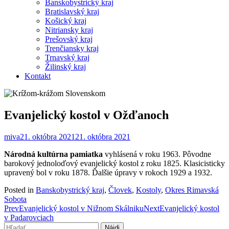
Banskobystrický kraj
Bratislavský kraj
Košický kraj
Nitriansky kraj
Prešovský kraj
Trenčiansky kraj
Trnavský kraj
Žilinský kraj
Kontakt
Evanjelický kostol v Ožďanoch
miva
21. októbra 2021
21. októbra 2021
Národná kultúrna pamiatka
vyhlásená v roku 1963. Pôvodne
barokový jednoloďový evanjelický kostol z roku 1825. Klasicisticky
upravený bol v roku 1878. Ďalšie úpravy v rokoch 1929 a 1932.
Posted in
Banskobystrický kraj
,
Človek
,
Kostoly
,
Okres Rimavská
Sobota
Post
Prev
Evanjelický kostol v Nižnom Skálniku
Next
Evanjelický kostol
v Padarovciach
navigation
Hľadať: