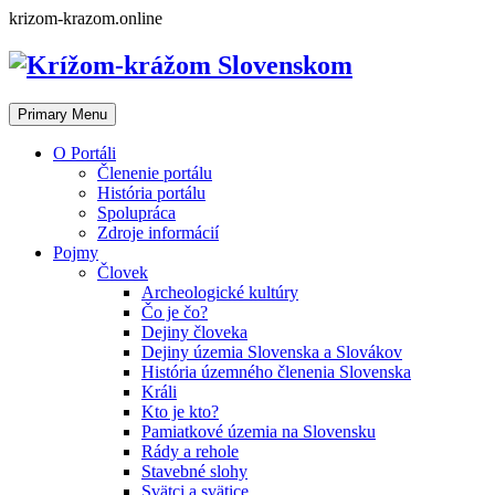
Skip
krizom-krazom.online
to
content
Primary Menu
O Portáli
Členenie portálu
História portálu
Spolupráca
Zdroje informácií
Pojmy
Človek
Archeologické kultúry
Čo je čo?
Dejiny človeka
Dejiny územia Slovenska a Slovákov
História územného členenia Slovenska
Králi
Kto je kto?
Pamiatkové územia na Slovensku
Rády a rehole
Stavebné slohy
Svätci a svätice