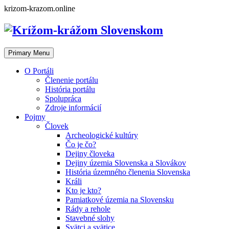
Skip
krizom-krazom.online
to
content
Primary Menu
O Portáli
Členenie portálu
História portálu
Spolupráca
Zdroje informácií
Pojmy
Človek
Archeologické kultúry
Čo je čo?
Dejiny človeka
Dejiny územia Slovenska a Slovákov
História územného členenia Slovenska
Králi
Kto je kto?
Pamiatkové územia na Slovensku
Rády a rehole
Stavebné slohy
Svätci a svätice