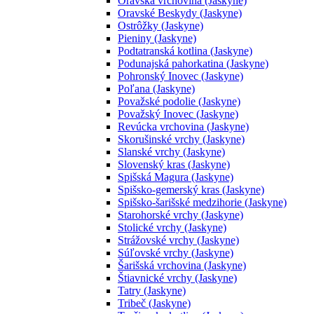
Oravská vrchovina (Jaskyne)
Oravské Beskydy (Jaskyne)
Ostrôžky (Jaskyne)
Pieniny (Jaskyne)
Podtatranská kotlina (Jaskyne)
Podunajská pahorkatina (Jaskyne)
Pohronský Inovec (Jaskyne)
Poľana (Jaskyne)
Považské podolie (Jaskyne)
Považský Inovec (Jaskyne)
Revúcka vrchovina (Jaskyne)
Skorušinské vrchy (Jaskyne)
Slanské vrchy (Jaskyne)
Slovenský kras (Jaskyne)
Spišská Magura (Jaskyne)
Spišsko-gemerský kras (Jaskyne)
Spišsko-šarišské medzihorie (Jaskyne)
Starohorské vrchy (Jaskyne)
Stolické vrchy (Jaskyne)
Strážovské vrchy (Jaskyne)
Súľovské vrchy (Jaskyne)
Šarišská vrchovina (Jaskyne)
Štiavnické vrchy (Jaskyne)
Tatry (Jaskyne)
Tribeč (Jaskyne)