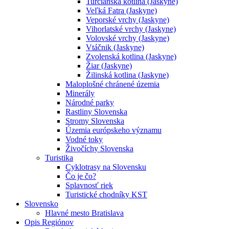
Turčianska kotlina (Jaskyne)
Veľká Fatra (Jaskyne)
Veporské vrchy (Jaskyne)
Vihorlatské vrchy (Jaskyne)
Volovské vrchy (Jaskyne)
Vtáčnik (Jaskyne)
Zvolenská kotlina (Jaskyne)
Žiar (Jaskyne)
Žilinská kotlina (Jaskyne)
Maloplošné chránené územia
Minerály
Národné parky
Rastliny Slovenska
Stromy Slovenska
Územia európskeho významu
Vodné toky
Živočíchy Slovenska
Turistika
Cyklotrasy na Slovensku
Čo je čo?
Splavnosť riek
Turistické chodníky KST
Slovensko
Hlavné mesto Bratislava
Opis Regiónov