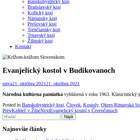
Banskobystrický kraj
Bratislavský kraj
Košický kraj
Nitriansky kraj
Prešovský kraj
Trenčiansky kraj
Trnavský kraj
Žilinský kraj
Kontakt
Evanjelický kostol v Budikovanoch
miva
21. októbra 2021
21. októbra 2021
Národná kultúrna pamiatka
vyhlásená v roku 1963. Klasicistický
Posted in
Banskobystrický kraj
,
Človek
,
Kostoly
,
Okres Rimavská So
Post
Prev
Kaštieľ v Žípe
Next
Evanjelický kostol v Čerenčanoch
Hľadať:
navigation
Najnovšie články