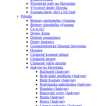
Šľachtické rody na Slovensku
Vývojové druhy človeka
Zoznam miest, obcí a ich častí
Príroda
Biotopy európskeho významu
Biotopy národného významu
Čo je čo?
Dejiny Zeme
Delenie organizmov
Druhy biotopov
Geomorfologické členenie Slovenska
Horniny
Chránené krajinné oblasti
Chránené stromy
Chránené vtáčie územia
Jaskyne na Slovensku
Bachureň (Jaskyne)
Beskydské predhorie (Jaskyne)
Biele Karpaty (Jaskyne)
Bodvianska pahorkatina (Jaskyne)
Branisko (Jaskyne)
Bukovské vrchy (Jaskyne)
Burda (Jaskyne)
Busov (Jaskyne)
Cerová vrchovina (Jaskyne)