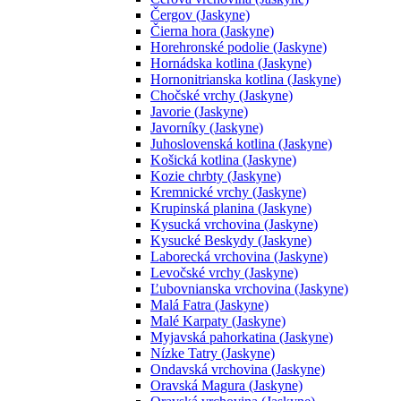
Čergov (Jaskyne)
Čierna hora (Jaskyne)
Horehronské podolie (Jaskyne)
Hornádska kotlina (Jaskyne)
Hornonitrianska kotlina (Jaskyne)
Chočské vrchy (Jaskyne)
Javorie (Jaskyne)
Javorníky (Jaskyne)
Juhoslovenská kotlina (Jaskyne)
Košická kotlina (Jaskyne)
Kozie chrbty (Jaskyne)
Kremnické vrchy (Jaskyne)
Krupinská planina (Jaskyne)
Kysucká vrchovina (Jaskyne)
Kysucké Beskydy (Jaskyne)
Laborecká vrchovina (Jaskyne)
Levočské vrchy (Jaskyne)
Ľubovnianska vrchovina (Jaskyne)
Malá Fatra (Jaskyne)
Malé Karpaty (Jaskyne)
Myjavská pahorkatina (Jaskyne)
Nízke Tatry (Jaskyne)
Ondavská vrchovina (Jaskyne)
Oravská Magura (Jaskyne)