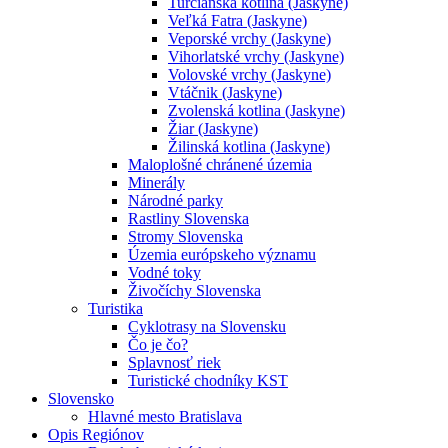
Turčianska kotlina (Jaskyne)
Veľká Fatra (Jaskyne)
Veporské vrchy (Jaskyne)
Vihorlatské vrchy (Jaskyne)
Volovské vrchy (Jaskyne)
Vtáčnik (Jaskyne)
Zvolenská kotlina (Jaskyne)
Žiar (Jaskyne)
Žilinská kotlina (Jaskyne)
Maloplošné chránené územia
Minerály
Národné parky
Rastliny Slovenska
Stromy Slovenska
Územia európskeho významu
Vodné toky
Živočíchy Slovenska
Turistika
Cyklotrasy na Slovensku
Čo je čo?
Splavnosť riek
Turistické chodníky KST
Slovensko
Hlavné mesto Bratislava
Opis Regiónov