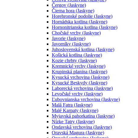
Čergov (Jaskyne)
Čierna hora (Jaskyne)
Horehronské podolie (Jaskyne)
Hornádska kotlina (Jaskyne)
Hornonitrianska kotlina (Jaskyne)
Chočské vrchy (Jaskyne)
Javorie (Jaskyne)
Javorníky (Jaskyne)
Juhoslovenská kotlina (Jaskyne)
Košická kotlina (Jaskyne)
Kozie chrbty (Jaskyne)
Kremnické vrchy (Jaskyne)
Krupinská planina (Jaskyne)
Kysucká vrchovina (Jaskyne)
Kysucké Beskydy (Jaskyne)
Laborecká vrchovina (Jaskyne)
Levočské vrchy (Jaskyne)
Ľubovnianska vrchovina (Jaskyne)
Malá Fatra (Jaskyne)
Malé Karpaty (Jaskyne)
Myjavská pahorkatina (Jaskyne)
Nízke Tatry (Jaskyne)
Ondavská vrchovina (Jaskyne)
Oravská Magura (Jaskyne)