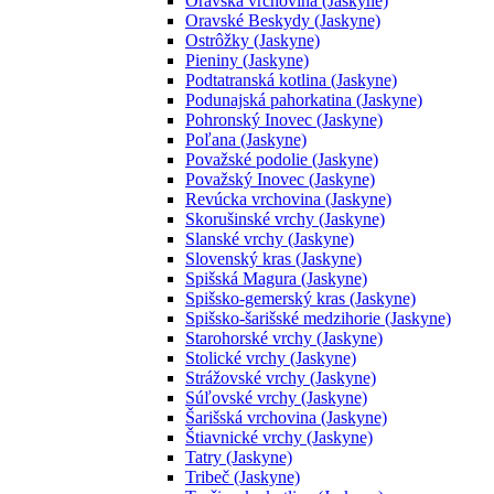
Oravská vrchovina (Jaskyne)
Oravské Beskydy (Jaskyne)
Ostrôžky (Jaskyne)
Pieniny (Jaskyne)
Podtatranská kotlina (Jaskyne)
Podunajská pahorkatina (Jaskyne)
Pohronský Inovec (Jaskyne)
Poľana (Jaskyne)
Považské podolie (Jaskyne)
Považský Inovec (Jaskyne)
Revúcka vrchovina (Jaskyne)
Skorušinské vrchy (Jaskyne)
Slanské vrchy (Jaskyne)
Slovenský kras (Jaskyne)
Spišská Magura (Jaskyne)
Spišsko-gemerský kras (Jaskyne)
Spišsko-šarišské medzihorie (Jaskyne)
Starohorské vrchy (Jaskyne)
Stolické vrchy (Jaskyne)
Strážovské vrchy (Jaskyne)
Súľovské vrchy (Jaskyne)
Šarišská vrchovina (Jaskyne)
Štiavnické vrchy (Jaskyne)
Tatry (Jaskyne)
Tribeč (Jaskyne)