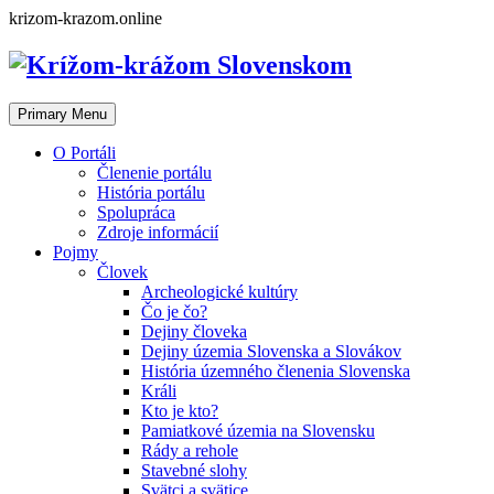
Skip
krizom-krazom.online
to
content
Primary Menu
O Portáli
Členenie portálu
História portálu
Spolupráca
Zdroje informácií
Pojmy
Človek
Archeologické kultúry
Čo je čo?
Dejiny človeka
Dejiny územia Slovenska a Slovákov
História územného členenia Slovenska
Králi
Kto je kto?
Pamiatkové územia na Slovensku
Rády a rehole
Stavebné slohy
Svätci a svätice