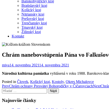
Banskobystrický kraj
Bratislavský kraj
Košický kraj
Nitriansky kraj
Prešovský kraj
Trenčiansky kraj
Trnavský kraj
Žilinský kraj
Kontakt
Chrám nanebovstúpenia Pána vo Falkušov
miva
14. novembra 2021
14. novembra 2021
Národná kultúrna pamiatka
vyhlásená v roku 1988. Barokovo-klas
Posted in
Človek
,
Košický kraj
,
Kostoly
,
Okres Michalovce
Post
Prev
Chrám ochrany Presvätej Bohorodičky v Čičarovciach
Next
Chrá
Hľadať:
navigation
Najnovšie články