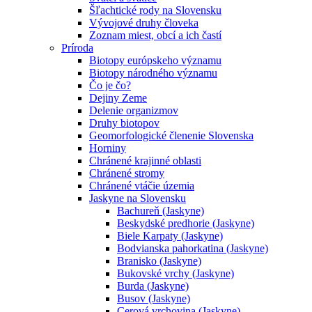
Šľachtické rody na Slovensku
Vývojové druhy človeka
Zoznam miest, obcí a ich častí
Príroda
Biotopy európskeho významu
Biotopy národného významu
Čo je čo?
Dejiny Zeme
Delenie organizmov
Druhy biotopov
Geomorfologické členenie Slovenska
Horniny
Chránené krajinné oblasti
Chránené stromy
Chránené vtáčie územia
Jaskyne na Slovensku
Bachureň (Jaskyne)
Beskydské predhorie (Jaskyne)
Biele Karpaty (Jaskyne)
Bodvianska pahorkatina (Jaskyne)
Branisko (Jaskyne)
Bukovské vrchy (Jaskyne)
Burda (Jaskyne)
Busov (Jaskyne)
Cerová vrchovina (Jaskyne)