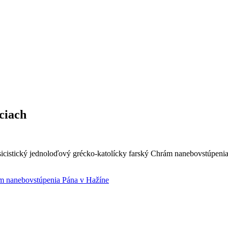
ciach
icistický jednoloďový grécko-katolícky farský Chrám nanebovstúpeni
m nanebovstúpenia Pána v Hažíne