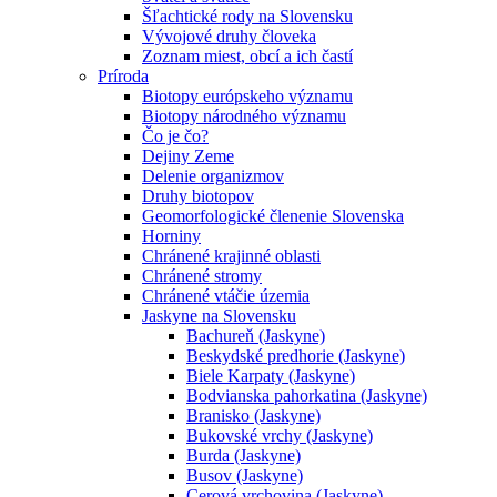
Šľachtické rody na Slovensku
Vývojové druhy človeka
Zoznam miest, obcí a ich častí
Príroda
Biotopy európskeho významu
Biotopy národného významu
Čo je čo?
Dejiny Zeme
Delenie organizmov
Druhy biotopov
Geomorfologické členenie Slovenska
Horniny
Chránené krajinné oblasti
Chránené stromy
Chránené vtáčie územia
Jaskyne na Slovensku
Bachureň (Jaskyne)
Beskydské predhorie (Jaskyne)
Biele Karpaty (Jaskyne)
Bodvianska pahorkatina (Jaskyne)
Branisko (Jaskyne)
Bukovské vrchy (Jaskyne)
Burda (Jaskyne)
Busov (Jaskyne)
Cerová vrchovina (Jaskyne)