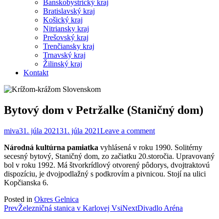
Banskobystrický kraj
Bratislavský kraj
Košický kraj
Nitriansky kraj
Prešovský kraj
Trenčiansky kraj
Trnavský kraj
Žilinský kraj
Kontakt
Bytový dom v Petržalke (Staničný dom)
miva
31. júla 2021
31. júla 2021
Leave a comment
Národná kultúrna pamiatka
vyhlásená v roku 1990. Solitérny
secesný bytový, Staničný dom, zo začiatku 20.storočia. Upravovaný
bol v roku 1992. Má štvorkrídlový otvorený pôdorys, dvojtraktovú
dispozíciu, je dvojpodlažný s podkrovím a pivnicou. Stojí na ulici
Kopčianska 6.
Posted in
Okres Gelnica
Post
Prev
Železničná stanica v Karlovej Vsi
Next
Divadlo Aréna