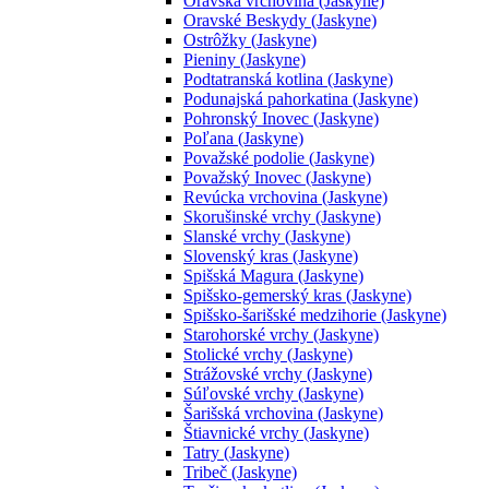
Oravská vrchovina (Jaskyne)
Oravské Beskydy (Jaskyne)
Ostrôžky (Jaskyne)
Pieniny (Jaskyne)
Podtatranská kotlina (Jaskyne)
Podunajská pahorkatina (Jaskyne)
Pohronský Inovec (Jaskyne)
Poľana (Jaskyne)
Považské podolie (Jaskyne)
Považský Inovec (Jaskyne)
Revúcka vrchovina (Jaskyne)
Skorušinské vrchy (Jaskyne)
Slanské vrchy (Jaskyne)
Slovenský kras (Jaskyne)
Spišská Magura (Jaskyne)
Spišsko-gemerský kras (Jaskyne)
Spišsko-šarišské medzihorie (Jaskyne)
Starohorské vrchy (Jaskyne)
Stolické vrchy (Jaskyne)
Strážovské vrchy (Jaskyne)
Súľovské vrchy (Jaskyne)
Šarišská vrchovina (Jaskyne)
Štiavnické vrchy (Jaskyne)
Tatry (Jaskyne)
Tribeč (Jaskyne)