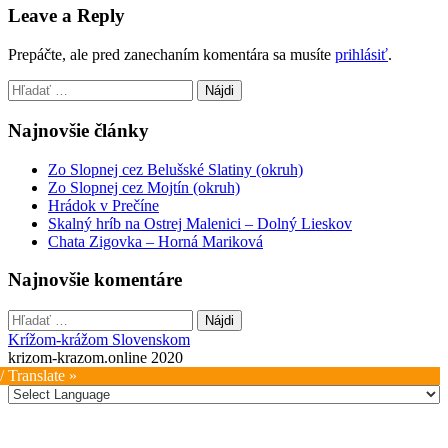
navigation
Leave a Reply
Prepáčte, ale pred zanechaním komentára sa musíte
prihlásiť
.
Hľadať:
Najnovšie články
Zo Slopnej cez Belušské Slatiny (okruh)
Zo Slopnej cez Mojtín (okruh)
Hrádok v Prečíne
Skalný hríb na Ostrej Malenici – Dolný Lieskov
Chata Zigovka – Horná Mariková
Najnovšie komentáre
Hľadať:
Krížom-krážom Slovenskom
krizom-krazom.online 2020
/ Translate »