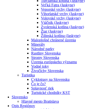
Turčianska kotlina (Jaskyne)
Veľká Fatra (Jaskyne)
Veporské vrchy (Jaskyne)
Vihorlatské vrchy (Jaskyne)
Volovské vrchy (Jaskyne)
Vtáčnik (Jaskyne)
Zvolenská kotlina (Jaskyne)
Žiar (Jaskyne)
Žilinská kotlina (Jaskyne)
Maloplošné chránené územia
Minerály
Národné parky
Rastliny Slovenska
Stromy Slovenska
Územia európskeho významu
Vodné toky
Živočíchy Slovenska
Turistika
Cyklotrasy na Slovensku
Čo je čo?
Splavnosť riek
Turistické chodníky KST
Slovensko
Hlavné mesto Bratislava
Opis Regiónov