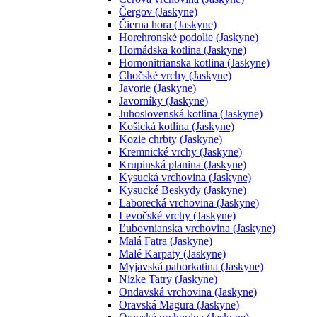
Čergov (Jaskyne)
Čierna hora (Jaskyne)
Horehronské podolie (Jaskyne)
Hornádska kotlina (Jaskyne)
Hornonitrianska kotlina (Jaskyne)
Chočské vrchy (Jaskyne)
Javorie (Jaskyne)
Javorníky (Jaskyne)
Juhoslovenská kotlina (Jaskyne)
Košická kotlina (Jaskyne)
Kozie chrbty (Jaskyne)
Kremnické vrchy (Jaskyne)
Krupinská planina (Jaskyne)
Kysucká vrchovina (Jaskyne)
Kysucké Beskydy (Jaskyne)
Laborecká vrchovina (Jaskyne)
Levočské vrchy (Jaskyne)
Ľubovnianska vrchovina (Jaskyne)
Malá Fatra (Jaskyne)
Malé Karpaty (Jaskyne)
Myjavská pahorkatina (Jaskyne)
Nízke Tatry (Jaskyne)
Ondavská vrchovina (Jaskyne)
Oravská Magura (Jaskyne)