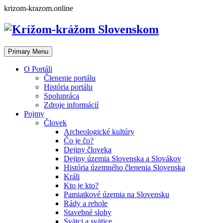
Skip
krizom-krazom.online
to
content
Primary Menu
O Portáli
Členenie portálu
História portálu
Spolupráca
Zdroje informácií
Pojmy
Človek
Archeologické kultúry
Čo je čo?
Dejiny človeka
Dejiny územia Slovenska a Slovákov
História územného členenia Slovenska
Králi
Kto je kto?
Pamiatkové územia na Slovensku
Rády a rehole
Stavebné slohy
Svätci a svätice