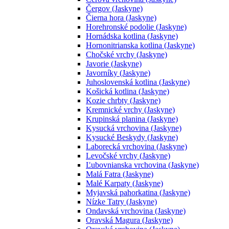
Čergov (Jaskyne)
Čierna hora (Jaskyne)
Horehronské podolie (Jaskyne)
Hornádska kotlina (Jaskyne)
Hornonitrianska kotlina (Jaskyne)
Chočské vrchy (Jaskyne)
Javorie (Jaskyne)
Javorníky (Jaskyne)
Juhoslovenská kotlina (Jaskyne)
Košická kotlina (Jaskyne)
Kozie chrbty (Jaskyne)
Kremnické vrchy (Jaskyne)
Krupinská planina (Jaskyne)
Kysucká vrchovina (Jaskyne)
Kysucké Beskydy (Jaskyne)
Laborecká vrchovina (Jaskyne)
Levočské vrchy (Jaskyne)
Ľubovnianska vrchovina (Jaskyne)
Malá Fatra (Jaskyne)
Malé Karpaty (Jaskyne)
Myjavská pahorkatina (Jaskyne)
Nízke Tatry (Jaskyne)
Ondavská vrchovina (Jaskyne)
Oravská Magura (Jaskyne)