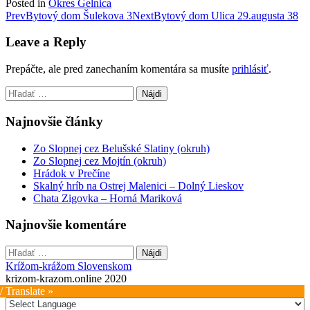
Posted in
Okres Gelnica
Post
Prev
Bytový dom Šulekova 3
Next
Bytový dom Ulica 29.augusta 38
navigation
Leave a Reply
Prepáčte, ale pred zanechaním komentára sa musíte
prihlásiť
.
Hľadať:
Najnovšie články
Zo Slopnej cez Belušské Slatiny (okruh)
Zo Slopnej cez Mojtín (okruh)
Hrádok v Prečíne
Skalný hríb na Ostrej Malenici – Dolný Lieskov
Chata Zigovka – Horná Mariková
Najnovšie komentáre
Hľadať:
Krížom-krážom Slovenskom
krizom-krazom.online 2020
/ Translate »