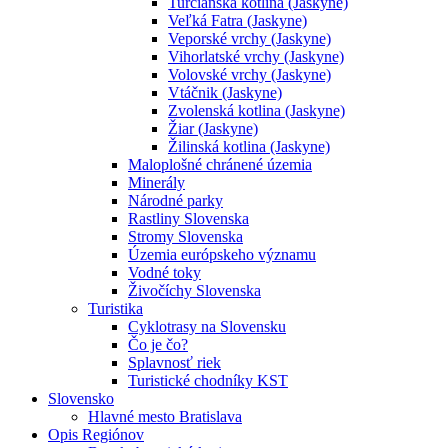
Turčianska kotlina (Jaskyne)
Veľká Fatra (Jaskyne)
Veporské vrchy (Jaskyne)
Vihorlatské vrchy (Jaskyne)
Volovské vrchy (Jaskyne)
Vtáčnik (Jaskyne)
Zvolenská kotlina (Jaskyne)
Žiar (Jaskyne)
Žilinská kotlina (Jaskyne)
Maloplošné chránené územia
Minerály
Národné parky
Rastliny Slovenska
Stromy Slovenska
Územia európskeho významu
Vodné toky
Živočíchy Slovenska
Turistika
Cyklotrasy na Slovensku
Čo je čo?
Splavnosť riek
Turistické chodníky KST
Slovensko
Hlavné mesto Bratislava
Opis Regiónov