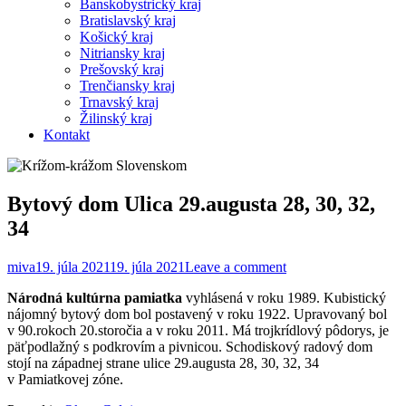
Banskobystrický kraj
Bratislavský kraj
Košický kraj
Nitriansky kraj
Prešovský kraj
Trenčiansky kraj
Trnavský kraj
Žilinský kraj
Kontakt
Bytový dom Ulica 29.augusta 28, 30, 32,
34
miva
19. júla 2021
19. júla 2021
Leave a comment
Národná kultúrna pamiatka
vyhlásená v roku 1989. Kubistický
nájomný bytový dom bol postavený v roku 1922. Upravovaný bol
v 90.rokoch 20.storočia a v roku 2011. Má trojkrídlový pôdorys, je
päťpodlažný s podkrovím a pivnicou. Schodiskový radový dom
stojí na západnej strane ulice 29.augusta 28, 30, 32, 34
v Pamiatkovej zóne.