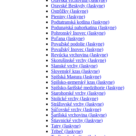
Oravská vrchovina (Jaskyne)
Oravské Beskydy (Jaskyne)
Ostrôžky (Jaskyne)
Pieniny (Jaskyne)
Podtatranská kotlina (Jaskyne)
Podunajská pahorkatina (Jaskyne)
Pohronský Inovec (Jaskyne)
Poľana (Jaskyne)
Považské podolie (Jaskyne)
Považský Inovec (Jaskyne)
Revúcka vrchovina (Jaskyne)
Skorušinské vrchy (Jaskyne)
Slanské vrchy (Jaskyne)
Slovenský kras (Jaskyne)
Spišská Magura (Jaskyne)
Spišsko-gemerský kras (Jaskyne)
Spišsko-šarišské medzihorie (Jaskyne)
Starohorské vrchy (Jaskyne)
Stolické vrchy (Jaskyne)
Strážovské vrchy (Jaskyne)
Súľovské vrchy (Jaskyne)
Šarišská vrchovina (Jaskyne)
Štiavnické vrchy (Jaskyne)
Tatry (Jaskyne)
Tribeč (Jaskyne)