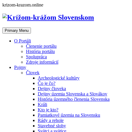
Skip
krizom-krazom.online
to
content
Primary Menu
O Portáli
Členenie portálu
História portálu
Spolupráca
Zdroje informácií
Pojmy
Človek
Archeologické kultúry
Čo je čo?
Dejiny človeka
Dejiny územia Slovenska a Slovákov
História územného členenia Slovenska
Králi
Kto je kto?
Pamiatkové územia na Slovensku
Rády a rehole
Stavebné slohy
Svätci a svätice