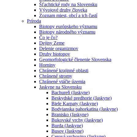
Šľachtické rody na Slovensku
Vývojové druhy človeka
Zoznam miest, obcí a ich častí
Príroda
Biotopy európskeho významu
Biotopy národného významu
Čo je čo?
Dejiny Zeme
Delenie organizmov
Druhy biotopov
Geomorfologické členenie Slovenska
Horniny
Chránené krajinné oblasti
Chránené stromy
Chránené vtáčie územia
Jaskyne na Slovensku
Bachureň (Jaskyne)
Beskydské predhorie (Jaskyne)
Biele Karpaty (Jaskyne)
Bodvianska pahorkatina (Jaskyne)
Branisko (Jaskyne)
Bukovské vrchy (Jaskyne)
Burda (Jaskyne)
Busov (Jaskyne)
Cerová vrchovina (Jaskyne)