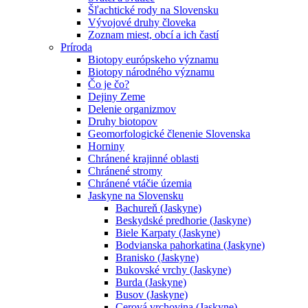
Šľachtické rody na Slovensku
Vývojové druhy človeka
Zoznam miest, obcí a ich častí
Príroda
Biotopy európskeho významu
Biotopy národného významu
Čo je čo?
Dejiny Zeme
Delenie organizmov
Druhy biotopov
Geomorfologické členenie Slovenska
Horniny
Chránené krajinné oblasti
Chránené stromy
Chránené vtáčie územia
Jaskyne na Slovensku
Bachureň (Jaskyne)
Beskydské predhorie (Jaskyne)
Biele Karpaty (Jaskyne)
Bodvianska pahorkatina (Jaskyne)
Branisko (Jaskyne)
Bukovské vrchy (Jaskyne)
Burda (Jaskyne)
Busov (Jaskyne)
Cerová vrchovina (Jaskyne)