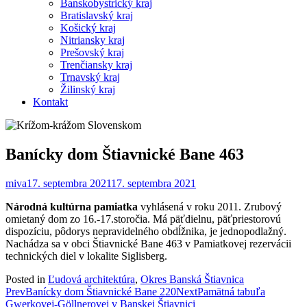
Banskobystrický kraj
Bratislavský kraj
Košický kraj
Nitriansky kraj
Prešovský kraj
Trenčiansky kraj
Trnavský kraj
Žilinský kraj
Kontakt
Banícky dom Štiavnické Bane 463
miva
17. septembra 2021
17. septembra 2021
Národná kultúrna pamiatka
vyhlásená v roku 2011. Zrubový
omietaný dom zo 16.-17.storočia. Má päťdielnu, päťpriestorovú
dispozíciu, pôdorys nepravidelného obdĺžnika, je jednopodlažný.
Nachádza sa v obci Štiavnické Bane 463 v Pamiatkovej rezervácii
technických diel v lokalite Siglisberg.
Posted in
Ľudová architektúra
,
Okres Banská Štiavnica
Post
Prev
Banícky dom Štiavnické Bane 220
Next
Pamätná tabuľa
Gwerkovej-Göllnerovej v Banskej Štiavnici