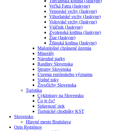
Turčianska kotlina (Jaskyne)
Veľká Fatra (Jaskyne)
Veporské vrchy (Jaskyne)
Vihorlatské vrchy (Jaskyne)
Volovské vrchy (Jaskyne)
Vtáčnik (Jaskyne)
Zvolenská kotlina (Jaskyne)
Žiar (Jaskyne)
Žilinská kotlina (Jaskyne)
Maloplošné chránené územia
Minerály
Národné parky
Rastliny Slovenska
Stromy Slovenska
Územia európskeho významu
Vodné toky
Živočíchy Slovenska
Turistika
Cyklotrasy na Slovensku
Čo je čo?
Splavnosť riek
Turistické chodníky KST
Slovensko
Hlavné mesto Bratislava
Opis Regiónov