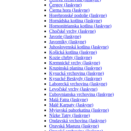
Čergov (Jaskyne)
Čierna hora (Jaskyne)
Horehronské podolie (Jaskyne)
Hornádska kotlina (Jaskyne)
Hornonitrianska kotlina (Jaskyne)
Chočské vrchy (Jaskyne)
Javorie (Jaskyne)
Javorníky (Jaskyne)
Juhoslovenská kotlina (Jaskyne)
Košická kotlina (Jaskyne)
Kozie chrbty (Jaskyne)
Kremnické vrchy (Jaskyne)
Krupinská planina (Jaskyne)
Kysucká vrchovina (Jaskyne)
Kysucké Beskydy (Jaskyne)
Laborecká vrchovina (Jaskyne)
Levočské vrchy (Jaskyne)
Ľubovnianska vrchovina (Jaskyne)
Malá Fatra (Jaskyne)
Malé Karpaty (Jaskyne)
Myjavská pahorkatina (Jaskyne)
Nízke Tatry (Jaskyne)
Ondavská vrchovina (Jaskyne)
Oravská Magura (Jaskyne)