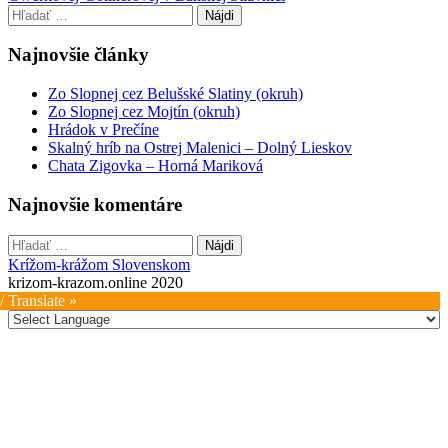
navigation
Hľadať:
Najnovšie články
Zo Slopnej cez Belušské Slatiny (okruh)
Zo Slopnej cez Mojtín (okruh)
Hrádok v Prečíne
Skalný hríb na Ostrej Malenici – Dolný Lieskov
Chata Zigovka – Horná Mariková
Najnovšie komentáre
Hľadať:
Krížom-krážom Slovenskom
krizom-krazom.online 2020
/ Translate »