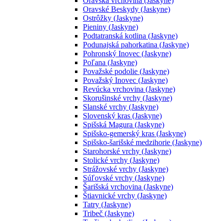
Oravská vrchovina (Jaskyne)
Oravské Beskydy (Jaskyne)
Ostrôžky (Jaskyne)
Pieniny (Jaskyne)
Podtatranská kotlina (Jaskyne)
Podunajská pahorkatina (Jaskyne)
Pohronský Inovec (Jaskyne)
Poľana (Jaskyne)
Považské podolie (Jaskyne)
Považský Inovec (Jaskyne)
Revúcka vrchovina (Jaskyne)
Skorušinské vrchy (Jaskyne)
Slanské vrchy (Jaskyne)
Slovenský kras (Jaskyne)
Spišská Magura (Jaskyne)
Spišsko-gemerský kras (Jaskyne)
Spišsko-šarišské medzihorie (Jaskyne)
Starohorské vrchy (Jaskyne)
Stolické vrchy (Jaskyne)
Strážovské vrchy (Jaskyne)
Súľovské vrchy (Jaskyne)
Šarišská vrchovina (Jaskyne)
Štiavnické vrchy (Jaskyne)
Tatry (Jaskyne)
Tribeč (Jaskyne)