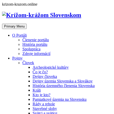
Skip
krizom-krazom.online
to
content
Primary Menu
O Portáli
Členenie portálu
História portálu
Spolupráca
Zdroje informácií
Pojmy
Človek
Archeologické kultúry
Čo je čo?
Dejiny človeka
Dejiny územia Slovenska a Slovákov
História územného členenia Slovenska
Králi
Kto je kto?
Pamiatkové územia na Slovensku
Rády a rehole
Stavebné slohy
Svätci a svätice