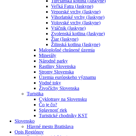
Turčianska kotlina (Jaskyne)
Veľká Fatra (Jaskyne)
Veporské vrchy (Jaskyne)
Vihorlatské vrchy (Jaskyne)
Volovské vrchy (Jaskyne)
Vtáčnik (Jaskyne)
Zvolenská kotlina (Jaskyne)
Žiar (Jaskyne)
Žilinská kotlina (Jaskyne)
Maloplošné chránené územia
Minerály
Národné parky
Rastliny Slovenska
Stromy Slovenska
Územia európskeho významu
Vodné toky
Živočíchy Slovenska
Turistika
Cyklotrasy na Slovensku
Čo je čo?
Splavnosť riek
Turistické chodníky KST
Slovensko
Hlavné mesto Bratislava
Opis Regiónov