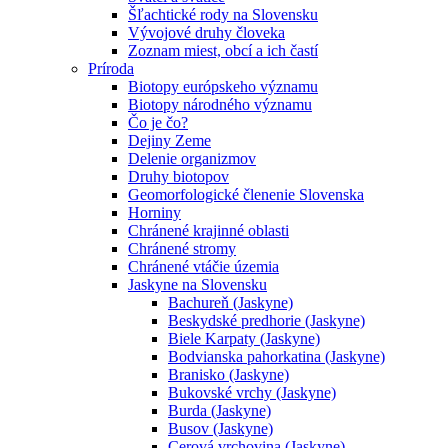
Šľachtické rody na Slovensku
Vývojové druhy človeka
Zoznam miest, obcí a ich častí
Príroda
Biotopy európskeho významu
Biotopy národného významu
Čo je čo?
Dejiny Zeme
Delenie organizmov
Druhy biotopov
Geomorfologické členenie Slovenska
Horniny
Chránené krajinné oblasti
Chránené stromy
Chránené vtáčie územia
Jaskyne na Slovensku
Bachureň (Jaskyne)
Beskydské predhorie (Jaskyne)
Biele Karpaty (Jaskyne)
Bodvianska pahorkatina (Jaskyne)
Branisko (Jaskyne)
Bukovské vrchy (Jaskyne)
Burda (Jaskyne)
Busov (Jaskyne)
Cerová vrchovina (Jaskyne)