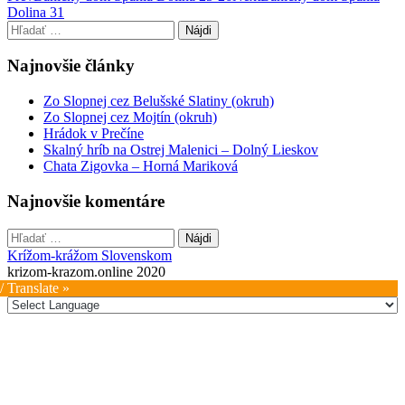
Dolina 31
navigation
Hľadať:
Najnovšie články
Zo Slopnej cez Belušské Slatiny (okruh)
Zo Slopnej cez Mojtín (okruh)
Hrádok v Prečíne
Skalný hríb na Ostrej Malenici – Dolný Lieskov
Chata Zigovka – Horná Mariková
Najnovšie komentáre
Hľadať:
Krížom-krážom Slovenskom
krizom-krazom.online 2020
/ Translate »