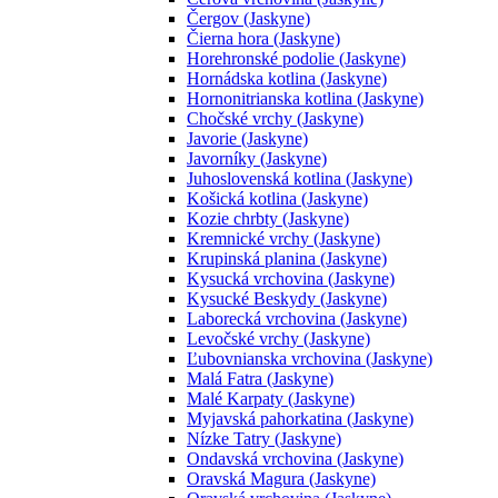
Čergov (Jaskyne)
Čierna hora (Jaskyne)
Horehronské podolie (Jaskyne)
Hornádska kotlina (Jaskyne)
Hornonitrianska kotlina (Jaskyne)
Chočské vrchy (Jaskyne)
Javorie (Jaskyne)
Javorníky (Jaskyne)
Juhoslovenská kotlina (Jaskyne)
Košická kotlina (Jaskyne)
Kozie chrbty (Jaskyne)
Kremnické vrchy (Jaskyne)
Krupinská planina (Jaskyne)
Kysucká vrchovina (Jaskyne)
Kysucké Beskydy (Jaskyne)
Laborecká vrchovina (Jaskyne)
Levočské vrchy (Jaskyne)
Ľubovnianska vrchovina (Jaskyne)
Malá Fatra (Jaskyne)
Malé Karpaty (Jaskyne)
Myjavská pahorkatina (Jaskyne)
Nízke Tatry (Jaskyne)
Ondavská vrchovina (Jaskyne)
Oravská Magura (Jaskyne)