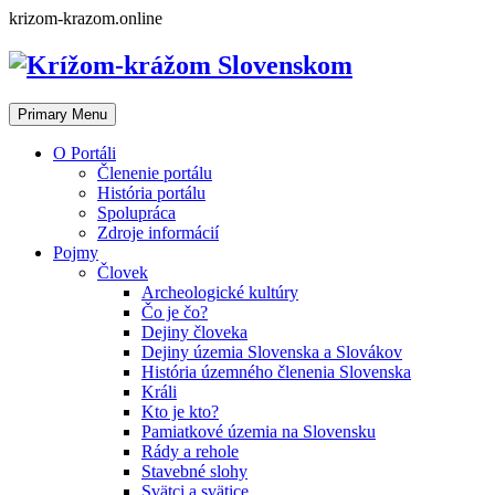
Skip
krizom-krazom.online
to
content
Primary Menu
O Portáli
Členenie portálu
História portálu
Spolupráca
Zdroje informácií
Pojmy
Človek
Archeologické kultúry
Čo je čo?
Dejiny človeka
Dejiny územia Slovenska a Slovákov
História územného členenia Slovenska
Králi
Kto je kto?
Pamiatkové územia na Slovensku
Rády a rehole
Stavebné slohy
Svätci a svätice