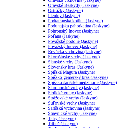
Oravská vrchovina (Jaskyne)
Oravské Beskydy (Jaskyne)
Ostrôžky (Jaskyne)
Pieniny (Jaskyne)
Podtatranská kotlina (Jaskyne)
Podunajská pahorkatina (Jaskyne)
Pohronský Inovec (Jaskyne)
Poľana (Jaskyne)
Považské podolie (Jaskyne)
Považský Inovec (Jaskyne)
Revúcka vrchovina (Jaskyne)
Skorušinské vrchy (Jaskyne)
Slanské vrchy (Jaskyne)
Slovenský kras (Jaskyne)
Spišská Magura (Jaskyne)
Spišsko-gemerský kras (Jaskyne)
Spišsko-šarišské medzihorie (Jaskyne)
Starohorské vrchy (Jaskyne)
Stolické vrchy (Jaskyne)
Strážovské vrchy (Jaskyne)
Súľovské vrchy (Jaskyne)
Šarišská vrchovina (Jaskyne)
Štiavnické vrchy (Jaskyne)
Tatry (Jaskyne)
Tribeč (Jaskyne)