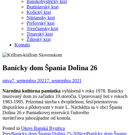
Banskobystrický kraj
Bratislavský kraj
Košický kraj
Nitriansky kraj
Prešovský kraj
Trenčiansky kraj
Trnavský kraj
Žilinský kraj
Kontakt
Banícky dom Špania Dolina 26
miva
7. septembra 2021
7. septembra 2021
Národná kultúrna pamiatka
vyhlásená v roku 1978. Banícky
murovaný dom zo začiatku 19.storočia. Upravovaný bol v rokoch
1983-1995. Prízemná stavba s dvojdielnou, šesťpriestorovou
dispozíciou a pôdorysom v tvare L. Nachádza sa v obci Špania
Dolina 26 v Pamiatkovej rezervácii ľudového
staviteľstva juhozápadne od kostola.
Posted in
Okres Banská Bystrica
Post
Prev
Banícky dom Špania Dolina 25-26
Next
Banícky dom Špania