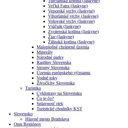
Turčianska kotlina (Jaskyne)
Veľká Fatra (Jaskyne)
Veporské vrchy (Jaskyne)
Vihorlatské vrchy (Jaskyne)
Volovské vrchy (Jaskyne)
Vtáčnik (Jaskyne)
Zvolenská kotlina (Jaskyne)
Žiar (Jaskyne)
Žilinská kotlina (Jaskyne)
Maloplošné chránené územia
Minerály
Národné parky
Rastliny Slovenska
Stromy Slovenska
Územia európskeho významu
Vodné toky
Živočíchy Slovenska
Turistika
Cyklotrasy na Slovensku
Čo je čo?
Splavnosť riek
Turistické chodníky KST
Slovensko
Hlavné mesto Bratislava
Opis Regiónov