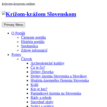
Skip
krizom-krazom.online
to
content
Primary Menu
O Portáli
Členenie portálu
História portálu
Spolupráca
Zdroje informácií
Pojmy
Človek
Archeologické kultúry
Čo je čo?
Dejiny človeka
Dejiny územia Slovenska a Slovákov
História územného členenia Slovenska
Králi
Kto je kto?
Pamiatkové územia na Slovensku
Rády a rehole
Stavebné slohy
Svätci a svätice