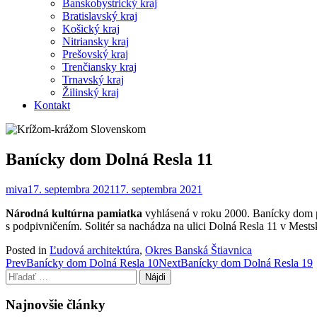
Banskobystrický kraj
Bratislavský kraj
Košický kraj
Nitriansky kraj
Prešovský kraj
Trenčiansky kraj
Trnavský kraj
Žilinský kraj
Kontakt
Banícky dom Dolná Resla 11
miva
17. septembra 2021
17. septembra 2021
Národná kultúrna pamiatka
vyhlásená v roku 2000. Banícky dom p
s podpivničením. Solitér sa nachádza na ulici Dolná Resla 11 v Mests
Posted in
Ľudová architektúra
,
Okres Banská Štiavnica
Post
Prev
Banícky dom Dolná Resla 10
Next
Banícky dom Dolná Resla 19
Hľadať:
navigation
Najnovšie články