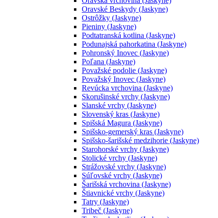
Oravská vrchovina (Jaskyne)
Oravské Beskydy (Jaskyne)
Ostrôžky (Jaskyne)
Pieniny (Jaskyne)
Podtatranská kotlina (Jaskyne)
Podunajská pahorkatina (Jaskyne)
Pohronský Inovec (Jaskyne)
Poľana (Jaskyne)
Považské podolie (Jaskyne)
Považský Inovec (Jaskyne)
Revúcka vrchovina (Jaskyne)
Skorušinské vrchy (Jaskyne)
Slanské vrchy (Jaskyne)
Slovenský kras (Jaskyne)
Spišská Magura (Jaskyne)
Spišsko-gemerský kras (Jaskyne)
Spišsko-šarišské medzihorie (Jaskyne)
Starohorské vrchy (Jaskyne)
Stolické vrchy (Jaskyne)
Strážovské vrchy (Jaskyne)
Súľovské vrchy (Jaskyne)
Šarišská vrchovina (Jaskyne)
Štiavnické vrchy (Jaskyne)
Tatry (Jaskyne)
Tribeč (Jaskyne)