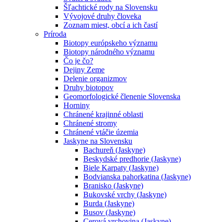
Šľachtické rody na Slovensku
Vývojové druhy človeka
Zoznam miest, obcí a ich častí
Príroda
Biotopy európskeho významu
Biotopy národného významu
Čo je čo?
Dejiny Zeme
Delenie organizmov
Druhy biotopov
Geomorfologické členenie Slovenska
Horniny
Chránené krajinné oblasti
Chránené stromy
Chránené vtáčie územia
Jaskyne na Slovensku
Bachureň (Jaskyne)
Beskydské predhorie (Jaskyne)
Biele Karpaty (Jaskyne)
Bodvianska pahorkatina (Jaskyne)
Branisko (Jaskyne)
Bukovské vrchy (Jaskyne)
Burda (Jaskyne)
Busov (Jaskyne)
Cerová vrchovina (Jaskyne)