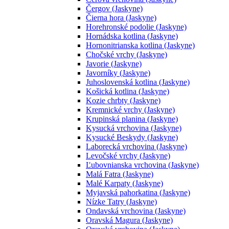
Čergov (Jaskyne)
Čierna hora (Jaskyne)
Horehronské podolie (Jaskyne)
Hornádska kotlina (Jaskyne)
Hornonitrianska kotlina (Jaskyne)
Chočské vrchy (Jaskyne)
Javorie (Jaskyne)
Javorníky (Jaskyne)
Juhoslovenská kotlina (Jaskyne)
Košická kotlina (Jaskyne)
Kozie chrbty (Jaskyne)
Kremnické vrchy (Jaskyne)
Krupinská planina (Jaskyne)
Kysucká vrchovina (Jaskyne)
Kysucké Beskydy (Jaskyne)
Laborecká vrchovina (Jaskyne)
Levočské vrchy (Jaskyne)
Ľubovnianska vrchovina (Jaskyne)
Malá Fatra (Jaskyne)
Malé Karpaty (Jaskyne)
Myjavská pahorkatina (Jaskyne)
Nízke Tatry (Jaskyne)
Ondavská vrchovina (Jaskyne)
Oravská Magura (Jaskyne)