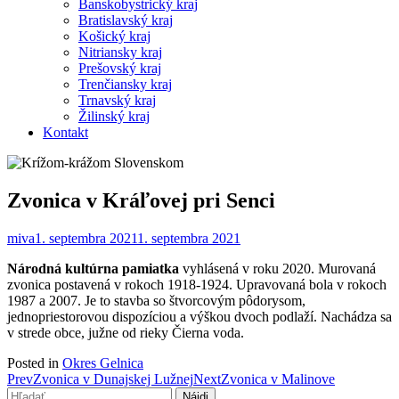
Banskobystrický kraj
Bratislavský kraj
Košický kraj
Nitriansky kraj
Prešovský kraj
Trenčiansky kraj
Trnavský kraj
Žilinský kraj
Kontakt
Zvonica v Kráľovej pri Senci
miva
1. septembra 2021
1. septembra 2021
Národná kultúrna pamiatka
vyhlásená v roku 2020. Murovaná
zvonica postavená v rokoch 1918-1924. Upravovaná bola v rokoch
1987 a 2007. Je to stavba so štvorcovým pôdorysom,
jednopriestorovou dispozíciou a výškou dvoch podlaží. Nachádza sa
v strede obce, južne od rieky Čierna voda.
Posted in
Okres Gelnica
Post
Prev
Zvonica v Dunajskej Lužnej
Next
Zvonica v Malinove
Hľadať: