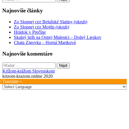
navigation
Najnovšie články
Zo Slopnej cez Belušské Slatiny (okruh)
Zo Slopnej cez Mojtín (okruh)
Hrádok v Prečíne
Skalný hríb na Ostrej Malenici – Dolný Lieskov
Chata Zigovka – Horná Mariková
Najnovšie komentáre
Hľadať:
Krížom-krážom Slovenskom
krizom-krazom.online 2020
/ Translate »