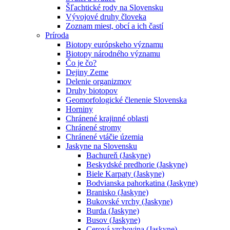
Šľachtické rody na Slovensku
Vývojové druhy človeka
Zoznam miest, obcí a ich častí
Príroda
Biotopy európskeho významu
Biotopy národného významu
Čo je čo?
Dejiny Zeme
Delenie organizmov
Druhy biotopov
Geomorfologické členenie Slovenska
Horniny
Chránené krajinné oblasti
Chránené stromy
Chránené vtáčie územia
Jaskyne na Slovensku
Bachureň (Jaskyne)
Beskydské predhorie (Jaskyne)
Biele Karpaty (Jaskyne)
Bodvianska pahorkatina (Jaskyne)
Branisko (Jaskyne)
Bukovské vrchy (Jaskyne)
Burda (Jaskyne)
Busov (Jaskyne)
Cerová vrchovina (Jaskyne)