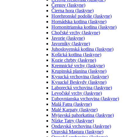
Čergov (Jaskyne)
Čierna hora (Jaskyne)
Horehronské podolie (Jaskyne)
Hornádska kotlina (Jaskyne)
Hornonitrianska kotlina (Jaskyne)
Chočské vrchy (Jaskyne)
Javorie (Jaskyne)
Javorníky (Jaskyne)
Juhoslovenská kotlina (Jaskyne)
Košická kotlina (Jaskyne)
Kozie chrbty (Jaskyne)
Kremnické vrchy (Jaskyne)
Krupinská planina (Jaskyne)
Kysucká vrchovina (Jaskyne)
Kysucké Beskydy (Jaskyne)
Laborecká vrchovina (Jaskyne)
Levočské vrchy (Jaskyne)
Ľubovnianska vrchovina (Jaskyne)
Malá Fatra (Jaskyne)
Malé Karpaty (Jaskyne)
Myjavská pahorkatina (Jaskyne)
Nízke Tatry (Jaskyne)
Ondavská vrchovina (Jaskyne)
Oravská Magura (Jaskyne)