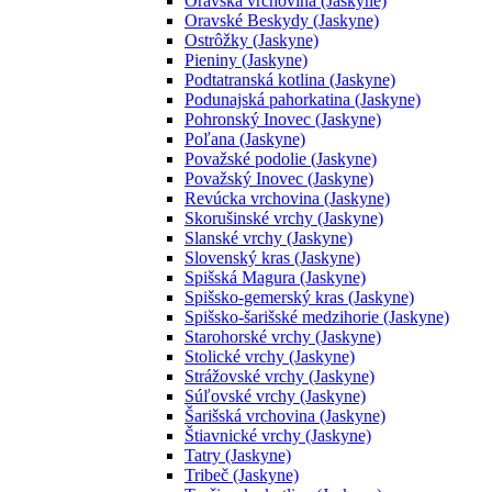
Oravská vrchovina (Jaskyne)
Oravské Beskydy (Jaskyne)
Ostrôžky (Jaskyne)
Pieniny (Jaskyne)
Podtatranská kotlina (Jaskyne)
Podunajská pahorkatina (Jaskyne)
Pohronský Inovec (Jaskyne)
Poľana (Jaskyne)
Považské podolie (Jaskyne)
Považský Inovec (Jaskyne)
Revúcka vrchovina (Jaskyne)
Skorušinské vrchy (Jaskyne)
Slanské vrchy (Jaskyne)
Slovenský kras (Jaskyne)
Spišská Magura (Jaskyne)
Spišsko-gemerský kras (Jaskyne)
Spišsko-šarišské medzihorie (Jaskyne)
Starohorské vrchy (Jaskyne)
Stolické vrchy (Jaskyne)
Strážovské vrchy (Jaskyne)
Súľovské vrchy (Jaskyne)
Šarišská vrchovina (Jaskyne)
Štiavnické vrchy (Jaskyne)
Tatry (Jaskyne)
Tribeč (Jaskyne)