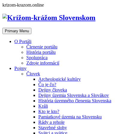
Skip
krizom-krazom.online
to
content
Primary Menu
O Portáli
Členenie portálu
História portálu
Spolupráca
Zdroje informácií
Pojmy
Človek
Archeologické kultúry
Čo je čo?
Dejiny človeka
Dejiny územia Slovenska a Slovákov
História územného členenia Slovenska
Králi
Kto je kto?
Pamiatkové územia na Slovensku
Rády a rehole
Stavebné slohy
Svätci a svätice