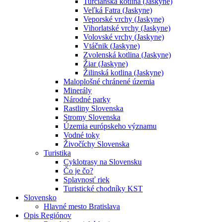
Turčianska kotlina (Jaskyne)
Veľká Fatra (Jaskyne)
Veporské vrchy (Jaskyne)
Vihorlatské vrchy (Jaskyne)
Volovské vrchy (Jaskyne)
Vtáčnik (Jaskyne)
Zvolenská kotlina (Jaskyne)
Žiar (Jaskyne)
Žilinská kotlina (Jaskyne)
Maloplošné chránené územia
Minerály
Národné parky
Rastliny Slovenska
Stromy Slovenska
Územia európskeho významu
Vodné toky
Živočíchy Slovenska
Turistika
Cyklotrasy na Slovensku
Čo je čo?
Splavnosť riek
Turistické chodníky KST
Slovensko
Hlavné mesto Bratislava
Opis Regiónov