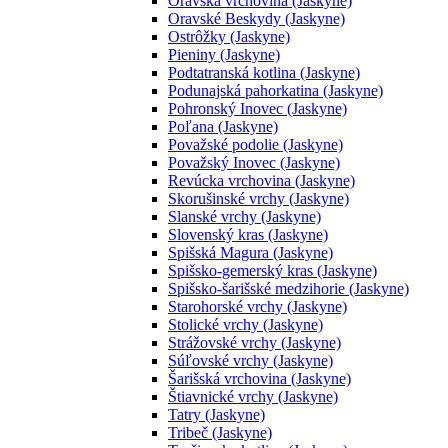
Oravská vrchovina (Jaskyne)
Oravské Beskydy (Jaskyne)
Ostrôžky (Jaskyne)
Pieniny (Jaskyne)
Podtatranská kotlina (Jaskyne)
Podunajská pahorkatina (Jaskyne)
Pohronský Inovec (Jaskyne)
Poľana (Jaskyne)
Považské podolie (Jaskyne)
Považský Inovec (Jaskyne)
Revúcka vrchovina (Jaskyne)
Skorušinské vrchy (Jaskyne)
Slanské vrchy (Jaskyne)
Slovenský kras (Jaskyne)
Spišská Magura (Jaskyne)
Spišsko-gemerský kras (Jaskyne)
Spišsko-šarišské medzihorie (Jaskyne)
Starohorské vrchy (Jaskyne)
Stolické vrchy (Jaskyne)
Strážovské vrchy (Jaskyne)
Súľovské vrchy (Jaskyne)
Šarišská vrchovina (Jaskyne)
Štiavnické vrchy (Jaskyne)
Tatry (Jaskyne)
Tribeč (Jaskyne)