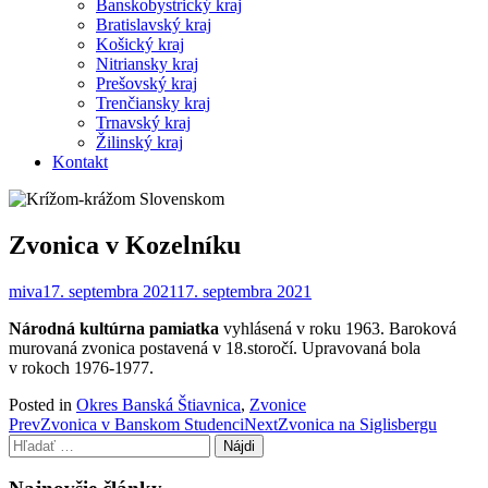
Banskobystrický kraj
Bratislavský kraj
Košický kraj
Nitriansky kraj
Prešovský kraj
Trenčiansky kraj
Trnavský kraj
Žilinský kraj
Kontakt
Zvonica v Kozelníku
miva
17. septembra 2021
17. septembra 2021
Národná kultúrna pamiatka
vyhlásená v roku 1963. Baroková
murovaná zvonica postavená v 18.storočí. Upravovaná bola
v rokoch 1976-1977.
Posted in
Okres Banská Štiavnica
,
Zvonice
Post
Prev
Zvonica v Banskom Studenci
Next
Zvonica na Siglisbergu
Hľadať:
navigation