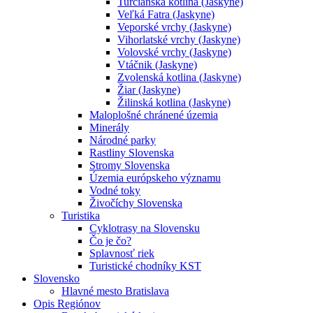
Turčianska kotlina (Jaskyne)
Veľká Fatra (Jaskyne)
Veporské vrchy (Jaskyne)
Vihorlatské vrchy (Jaskyne)
Volovské vrchy (Jaskyne)
Vtáčnik (Jaskyne)
Zvolenská kotlina (Jaskyne)
Žiar (Jaskyne)
Žilinská kotlina (Jaskyne)
Maloplošné chránené územia
Minerály
Národné parky
Rastliny Slovenska
Stromy Slovenska
Územia európskeho významu
Vodné toky
Živočíchy Slovenska
Turistika
Cyklotrasy na Slovensku
Čo je čo?
Splavnosť riek
Turistické chodníky KST
Slovensko
Hlavné mesto Bratislava
Opis Regiónov