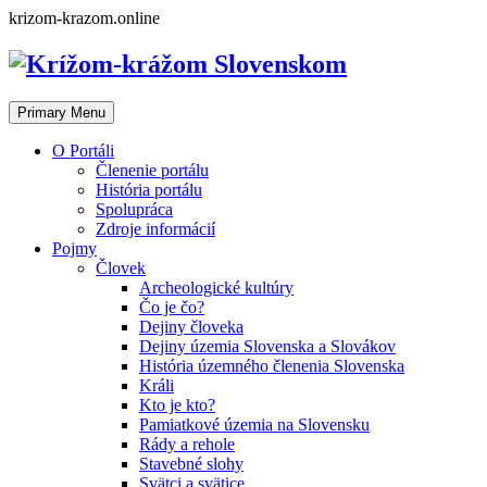
Skip
krizom-krazom.online
to
content
Primary Menu
O Portáli
Členenie portálu
História portálu
Spolupráca
Zdroje informácií
Pojmy
Človek
Archeologické kultúry
Čo je čo?
Dejiny človeka
Dejiny územia Slovenska a Slovákov
História územného členenia Slovenska
Králi
Kto je kto?
Pamiatkové územia na Slovensku
Rády a rehole
Stavebné slohy
Svätci a svätice