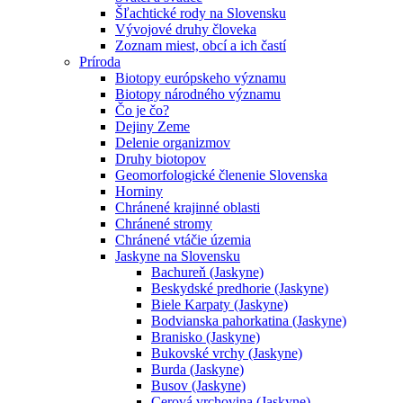
Šľachtické rody na Slovensku
Vývojové druhy človeka
Zoznam miest, obcí a ich častí
Príroda
Biotopy európskeho významu
Biotopy národného významu
Čo je čo?
Dejiny Zeme
Delenie organizmov
Druhy biotopov
Geomorfologické členenie Slovenska
Horniny
Chránené krajinné oblasti
Chránené stromy
Chránené vtáčie územia
Jaskyne na Slovensku
Bachureň (Jaskyne)
Beskydské predhorie (Jaskyne)
Biele Karpaty (Jaskyne)
Bodvianska pahorkatina (Jaskyne)
Branisko (Jaskyne)
Bukovské vrchy (Jaskyne)
Burda (Jaskyne)
Busov (Jaskyne)
Cerová vrchovina (Jaskyne)