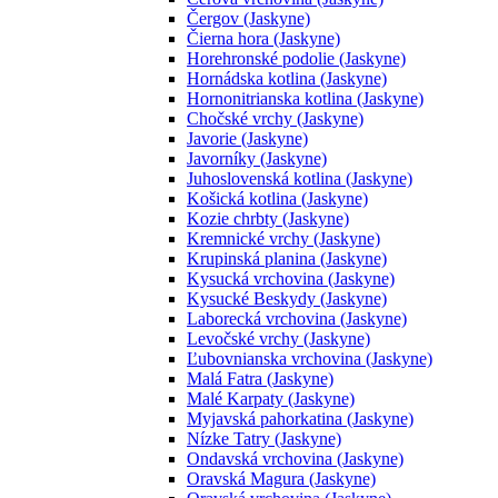
Čergov (Jaskyne)
Čierna hora (Jaskyne)
Horehronské podolie (Jaskyne)
Hornádska kotlina (Jaskyne)
Hornonitrianska kotlina (Jaskyne)
Chočské vrchy (Jaskyne)
Javorie (Jaskyne)
Javorníky (Jaskyne)
Juhoslovenská kotlina (Jaskyne)
Košická kotlina (Jaskyne)
Kozie chrbty (Jaskyne)
Kremnické vrchy (Jaskyne)
Krupinská planina (Jaskyne)
Kysucká vrchovina (Jaskyne)
Kysucké Beskydy (Jaskyne)
Laborecká vrchovina (Jaskyne)
Levočské vrchy (Jaskyne)
Ľubovnianska vrchovina (Jaskyne)
Malá Fatra (Jaskyne)
Malé Karpaty (Jaskyne)
Myjavská pahorkatina (Jaskyne)
Nízke Tatry (Jaskyne)
Ondavská vrchovina (Jaskyne)
Oravská Magura (Jaskyne)