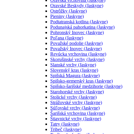
Oravská vrchovina (Jaskyne)
Oravské Beskydy (Jaskyne)
Ostrôžky (Jaskyne)
Pieniny (Jaskyne)
Podtatranská kotlina (Jaskyne)
Podunajská pahorkatina (Jaskyne)
Pohronský Inovec (Jaskyne)
Poľana (Jaskyne)
Považské podolie (Jaskyne)
Považský Inovec (Jaskyne)
Revúcka vrchovina (Jaskyne)
Skorušinské vrchy (Jaskyne)
Slanské vrchy (Jaskyne)
Slovenský kras (Jaskyne)
Spišská Magura (Jaskyne)
Spišsko-gemerský kras (Jaskyne)
Spišsko-šarišské medzihorie (Jaskyne)
Starohorské vrchy (Jaskyne)
Stolické vrchy (Jaskyne)
Strážovské vrchy (Jaskyne)
Súľovské vrchy (Jaskyne)
Šarišská vrchovina (Jaskyne)
Štiavnické vrchy (Jaskyne)
Tatry (Jaskyne)
Tribeč (Jaskyne)