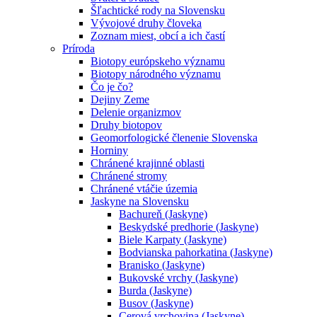
Šľachtické rody na Slovensku
Vývojové druhy človeka
Zoznam miest, obcí a ich častí
Príroda
Biotopy európskeho významu
Biotopy národného významu
Čo je čo?
Dejiny Zeme
Delenie organizmov
Druhy biotopov
Geomorfologické členenie Slovenska
Horniny
Chránené krajinné oblasti
Chránené stromy
Chránené vtáčie územia
Jaskyne na Slovensku
Bachureň (Jaskyne)
Beskydské predhorie (Jaskyne)
Biele Karpaty (Jaskyne)
Bodvianska pahorkatina (Jaskyne)
Branisko (Jaskyne)
Bukovské vrchy (Jaskyne)
Burda (Jaskyne)
Busov (Jaskyne)
Cerová vrchovina (Jaskyne)