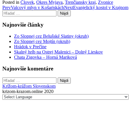
Posted in
Človek
,
Okres Myjava
,
Trenčiansky kraj
,
Zvonice
Post
Prev
Valcový mlyn v Košariskách
Next
Evanjelický kostol v Krajnom
Hľadať:
navigation
Najnovšie články
Zo Slopnej cez Belušské Slatiny (okruh)
Zo Slopnej cez Mojtín (okruh)
Hrádok v Prečíne
Skalný hríb na Ostrej Malenici – Dolný Lieskov
Chata Zigovka – Horná Mariková
Najnovšie komentáre
Hľadať:
Krížom-krážom Slovenskom
krizom-krazom.online 2020