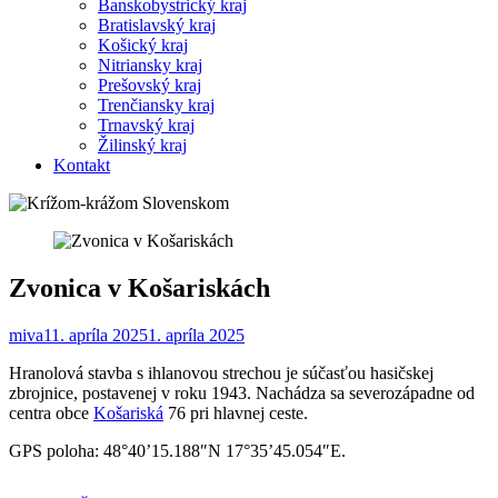
Banskobystrický kraj
Bratislavský kraj
Košický kraj
Nitriansky kraj
Prešovský kraj
Trenčiansky kraj
Trnavský kraj
Žilinský kraj
Kontakt
Zvonica v Košariskách
miva1
1. apríla 2025
1. apríla 2025
Hranolová stavba s ihlanovou strechou je súčasťou hasičskej
zbrojnice, postavenej v roku 1943. Nachádza sa severozápadne od
centra obce
Košariská
76 pri hlavnej ceste.
GPS poloha: 48°40’15.188″N 17°35’45.054″E.