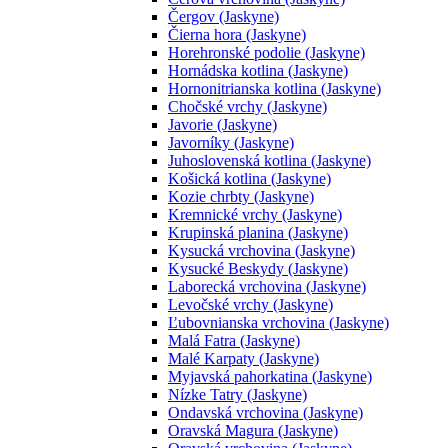
Čergov (Jaskyne)
Čierna hora (Jaskyne)
Horehronské podolie (Jaskyne)
Hornádska kotlina (Jaskyne)
Hornonitrianska kotlina (Jaskyne)
Chočské vrchy (Jaskyne)
Javorie (Jaskyne)
Javorníky (Jaskyne)
Juhoslovenská kotlina (Jaskyne)
Košická kotlina (Jaskyne)
Kozie chrbty (Jaskyne)
Kremnické vrchy (Jaskyne)
Krupinská planina (Jaskyne)
Kysucká vrchovina (Jaskyne)
Kysucké Beskydy (Jaskyne)
Laborecká vrchovina (Jaskyne)
Levočské vrchy (Jaskyne)
Ľubovnianska vrchovina (Jaskyne)
Malá Fatra (Jaskyne)
Malé Karpaty (Jaskyne)
Myjavská pahorkatina (Jaskyne)
Nízke Tatry (Jaskyne)
Ondavská vrchovina (Jaskyne)
Oravská Magura (Jaskyne)