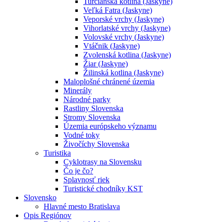
Turčianska kotlina (Jaskyne)
Veľká Fatra (Jaskyne)
Veporské vrchy (Jaskyne)
Vihorlatské vrchy (Jaskyne)
Volovské vrchy (Jaskyne)
Vtáčnik (Jaskyne)
Zvolenská kotlina (Jaskyne)
Žiar (Jaskyne)
Žilinská kotlina (Jaskyne)
Maloplošné chránené územia
Minerály
Národné parky
Rastliny Slovenska
Stromy Slovenska
Územia európskeho významu
Vodné toky
Živočíchy Slovenska
Turistika
Cyklotrasy na Slovensku
Čo je čo?
Splavnosť riek
Turistické chodníky KST
Slovensko
Hlavné mesto Bratislava
Opis Regiónov