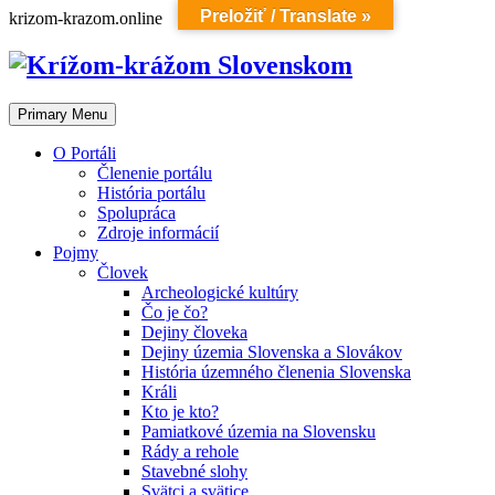
Preložiť / Translate »
Skip
krizom-krazom.online
to
content
Primary Menu
O Portáli
Členenie portálu
História portálu
Spolupráca
Zdroje informácií
Pojmy
Človek
Archeologické kultúry
Čo je čo?
Dejiny človeka
Dejiny územia Slovenska a Slovákov
História územného členenia Slovenska
Králi
Kto je kto?
Pamiatkové územia na Slovensku
Rády a rehole
Stavebné slohy
Svätci a svätice