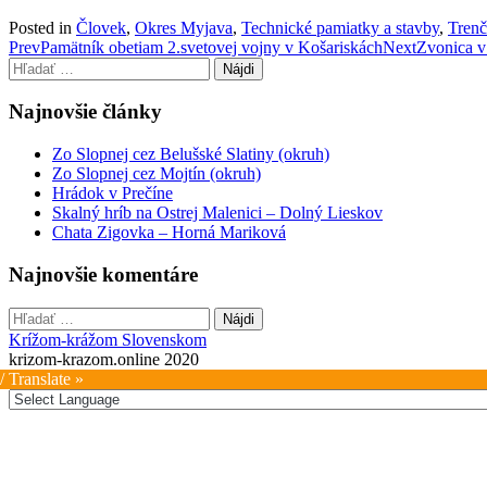
Posted in
Človek
,
Okres Myjava
,
Technické pamiatky a stavby
,
Trenč
Post
Prev
Pamätník obetiam 2.svetovej vojny v Košariskách
Next
Zvonica v
Hľadať:
navigation
Najnovšie články
Zo Slopnej cez Belušské Slatiny (okruh)
Zo Slopnej cez Mojtín (okruh)
Hrádok v Prečíne
Skalný hríb na Ostrej Malenici – Dolný Lieskov
Chata Zigovka – Horná Mariková
Najnovšie komentáre
Hľadať:
Krížom-krážom Slovenskom
krizom-krazom.online 2020
/ Translate »