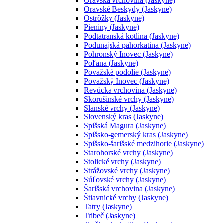
Oravská vrchovina (Jaskyne)
Oravské Beskydy (Jaskyne)
Ostrôžky (Jaskyne)
Pieniny (Jaskyne)
Podtatranská kotlina (Jaskyne)
Podunajská pahorkatina (Jaskyne)
Pohronský Inovec (Jaskyne)
Poľana (Jaskyne)
Považské podolie (Jaskyne)
Považský Inovec (Jaskyne)
Revúcka vrchovina (Jaskyne)
Skorušinské vrchy (Jaskyne)
Slanské vrchy (Jaskyne)
Slovenský kras (Jaskyne)
Spišská Magura (Jaskyne)
Spišsko-gemerský kras (Jaskyne)
Spišsko-šarišské medzihorie (Jaskyne)
Starohorské vrchy (Jaskyne)
Stolické vrchy (Jaskyne)
Strážovské vrchy (Jaskyne)
Súľovské vrchy (Jaskyne)
Šarišská vrchovina (Jaskyne)
Štiavnické vrchy (Jaskyne)
Tatry (Jaskyne)
Tribeč (Jaskyne)