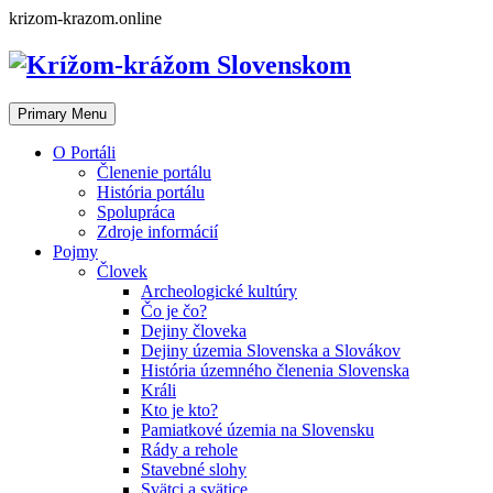
Skip
krizom-krazom.online
to
content
Primary Menu
O Portáli
Členenie portálu
História portálu
Spolupráca
Zdroje informácií
Pojmy
Človek
Archeologické kultúry
Čo je čo?
Dejiny človeka
Dejiny územia Slovenska a Slovákov
História územného členenia Slovenska
Králi
Kto je kto?
Pamiatkové územia na Slovensku
Rády a rehole
Stavebné slohy
Svätci a svätice