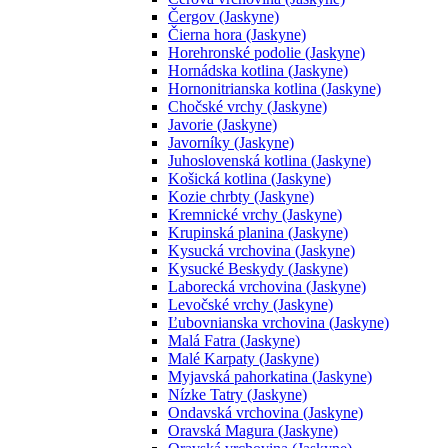
Čergov (Jaskyne)
Čierna hora (Jaskyne)
Horehronské podolie (Jaskyne)
Hornádska kotlina (Jaskyne)
Hornonitrianska kotlina (Jaskyne)
Chočské vrchy (Jaskyne)
Javorie (Jaskyne)
Javorníky (Jaskyne)
Juhoslovenská kotlina (Jaskyne)
Košická kotlina (Jaskyne)
Kozie chrbty (Jaskyne)
Kremnické vrchy (Jaskyne)
Krupinská planina (Jaskyne)
Kysucká vrchovina (Jaskyne)
Kysucké Beskydy (Jaskyne)
Laborecká vrchovina (Jaskyne)
Levočské vrchy (Jaskyne)
Ľubovnianska vrchovina (Jaskyne)
Malá Fatra (Jaskyne)
Malé Karpaty (Jaskyne)
Myjavská pahorkatina (Jaskyne)
Nízke Tatry (Jaskyne)
Ondavská vrchovina (Jaskyne)
Oravská Magura (Jaskyne)