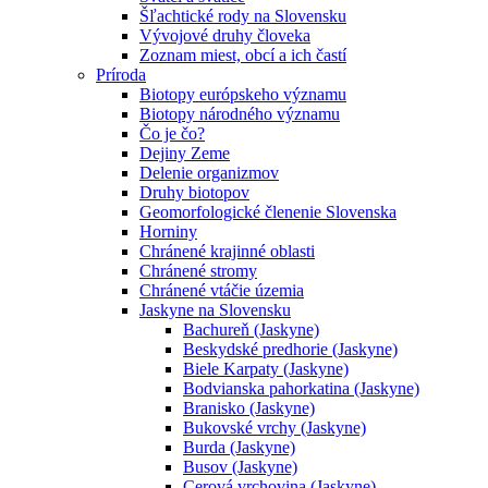
Šľachtické rody na Slovensku
Vývojové druhy človeka
Zoznam miest, obcí a ich častí
Príroda
Biotopy európskeho významu
Biotopy národného významu
Čo je čo?
Dejiny Zeme
Delenie organizmov
Druhy biotopov
Geomorfologické členenie Slovenska
Horniny
Chránené krajinné oblasti
Chránené stromy
Chránené vtáčie územia
Jaskyne na Slovensku
Bachureň (Jaskyne)
Beskydské predhorie (Jaskyne)
Biele Karpaty (Jaskyne)
Bodvianska pahorkatina (Jaskyne)
Branisko (Jaskyne)
Bukovské vrchy (Jaskyne)
Burda (Jaskyne)
Busov (Jaskyne)
Cerová vrchovina (Jaskyne)