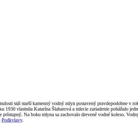
ulosti stál starší kamenný vodný mlyn postavený pravdepodobne v rok
u 1930 vlastnila Katarína Šlaharová a mlecie zariadenie poháňalo je
 je prístupný. Na boku mlyna sa zachovalo drevené vodné koleso. Vodný
o
Podkylavy
.