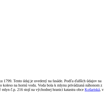
u 1799. Tento údaj je uvedený na fasáde. Podľa ďalších údajov na
dno koleso na hornú vodu. Voda bola k mlynu privádzaná náhonom z
 mlyn č.p. 216 stojí na východnej hranici katastra obce
Košariská
, v