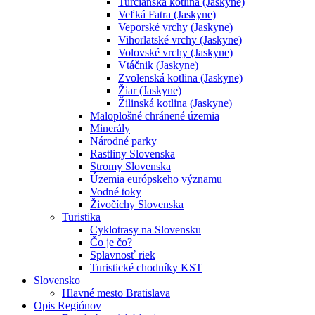
Turčianska kotlina (Jaskyne)
Veľká Fatra (Jaskyne)
Veporské vrchy (Jaskyne)
Vihorlatské vrchy (Jaskyne)
Volovské vrchy (Jaskyne)
Vtáčnik (Jaskyne)
Zvolenská kotlina (Jaskyne)
Žiar (Jaskyne)
Žilinská kotlina (Jaskyne)
Maloplošné chránené územia
Minerály
Národné parky
Rastliny Slovenska
Stromy Slovenska
Územia európskeho významu
Vodné toky
Živočíchy Slovenska
Turistika
Cyklotrasy na Slovensku
Čo je čo?
Splavnosť riek
Turistické chodníky KST
Slovensko
Hlavné mesto Bratislava
Opis Regiónov