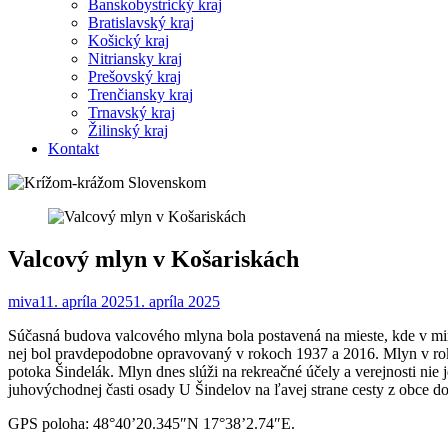
Banskobystrický kraj
Bratislavský kraj
Košický kraj
Nitriansky kraj
Prešovský kraj
Trenčiansky kraj
Trnavský kraj
Žilinský kraj
Kontakt
Valcový mlyn v Košariskách
miva1
1. apríla 2025
1. apríla 2025
Súčasná budova valcového mlyna bola postavená na mieste, kde v min
nej bol pravdepodobne opravovaný v rokoch 1937 a 2016. Mlyn v rok
potoka Šindelák. Mlyn dnes slúži na rekreačné účely a verejnosti nie
juhovýchodnej časti osady U Šindelov na ľavej strane cesty z obce d
GPS poloha: 48°40’20.345″N 17°38’2.74″E.