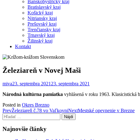
Banskobystrický kraj
Bratislavský kraj
Košický kraj
Nitriansky kraj
Prešovský kraj
Trenčiansky kraj
Trnavský kraj
Žilinský kraj
Kontakt
Železiareň v Novej Maši
miva
23. septembra 2021
23. septembra 2021
Národná kultúrna pamiatka
vyhlásená v roku 1963. Klasicistická 
Posted in
Okres Brezno
Post
Prev
Železiareň č.78 vo Vaľkovni
Next
Mestské opevnenie v Brezne
Hľadať:
navigation
Najnovšie články