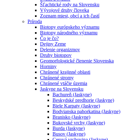
Šľachtické rody na Slovensku
Vývojové druhy človeka
Zoznam miest, obcí a ich častí
Príroda
Biotopy európskeho významu
Biotopy národného významu
Čo je čo?
Dejiny Zeme
Delenie organizmov
Druhy biotopov
Geomorfologické členenie Slovenska
Horniny
Chránené krajinné oblasti
Chránené stromy
Chránené vtáčie územia
Jaskyne na Slovensku
Bachureň (Jaskyne)
Beskydské predhorie (Jaskyne)
Biele Karpaty (Jaskyne)
Bodvianska pahorkatina (Jaskyne)
Branisko (Jaskyne)
Bukovské vrchy (Jaskyne)
Burda (Jaskyne)
Busov (Jaskyne)
Cerová vrchovina (Jaskyne)