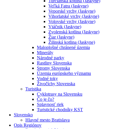
Turčianska kotlina (Jaskyne)
Veľká Fatra (Jaskyne)
Veporské vrchy (Jaskyne)
Vihorlatské vrchy (Jaskyne)
Volovské vrchy (Jaskyne)
Vtáčnik (Jaskyne)
Zvolenská kotlina (Jaskyne)
Žiar (Jaskyne)
Žilinská kotlina (Jaskyne)
Maloplošné chránené územia
Minerály
Národné parky
Rastliny Slovenska
Stromy Slovenska
Územia európskeho významu
Vodné toky
Živočíchy Slovenska
Turistika
Cyklotrasy na Slovensku
Čo je čo?
Splavnosť riek
Turistické chodníky KST
Slovensko
Hlavné mesto Bratislava
Opis Regiónov