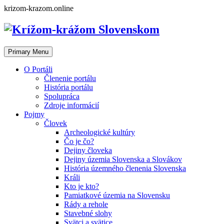
Skip
krizom-krazom.online
to
content
Primary Menu
O Portáli
Členenie portálu
História portálu
Spolupráca
Zdroje informácií
Pojmy
Človek
Archeologické kultúry
Čo je čo?
Dejiny človeka
Dejiny územia Slovenska a Slovákov
História územného členenia Slovenska
Králi
Kto je kto?
Pamiatkové územia na Slovensku
Rády a rehole
Stavebné slohy
Svätci a svätice