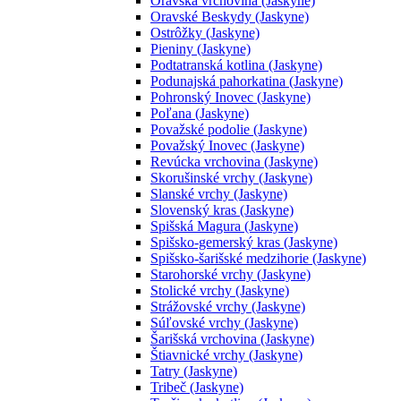
Oravská vrchovina (Jaskyne)
Oravské Beskydy (Jaskyne)
Ostrôžky (Jaskyne)
Pieniny (Jaskyne)
Podtatranská kotlina (Jaskyne)
Podunajská pahorkatina (Jaskyne)
Pohronský Inovec (Jaskyne)
Poľana (Jaskyne)
Považské podolie (Jaskyne)
Považský Inovec (Jaskyne)
Revúcka vrchovina (Jaskyne)
Skorušinské vrchy (Jaskyne)
Slanské vrchy (Jaskyne)
Slovenský kras (Jaskyne)
Spišská Magura (Jaskyne)
Spišsko-gemerský kras (Jaskyne)
Spišsko-šarišské medzihorie (Jaskyne)
Starohorské vrchy (Jaskyne)
Stolické vrchy (Jaskyne)
Strážovské vrchy (Jaskyne)
Súľovské vrchy (Jaskyne)
Šarišská vrchovina (Jaskyne)
Štiavnické vrchy (Jaskyne)
Tatry (Jaskyne)
Tribeč (Jaskyne)