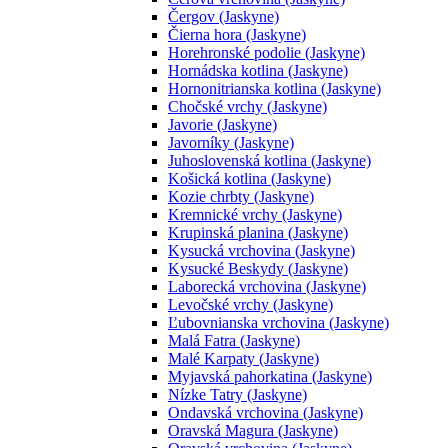
Čergov (Jaskyne)
Čierna hora (Jaskyne)
Horehronské podolie (Jaskyne)
Hornádska kotlina (Jaskyne)
Hornonitrianska kotlina (Jaskyne)
Chočské vrchy (Jaskyne)
Javorie (Jaskyne)
Javorníky (Jaskyne)
Juhoslovenská kotlina (Jaskyne)
Košická kotlina (Jaskyne)
Kozie chrbty (Jaskyne)
Kremnické vrchy (Jaskyne)
Krupinská planina (Jaskyne)
Kysucká vrchovina (Jaskyne)
Kysucké Beskydy (Jaskyne)
Laborecká vrchovina (Jaskyne)
Levočské vrchy (Jaskyne)
Ľubovnianska vrchovina (Jaskyne)
Malá Fatra (Jaskyne)
Malé Karpaty (Jaskyne)
Myjavská pahorkatina (Jaskyne)
Nízke Tatry (Jaskyne)
Ondavská vrchovina (Jaskyne)
Oravská Magura (Jaskyne)