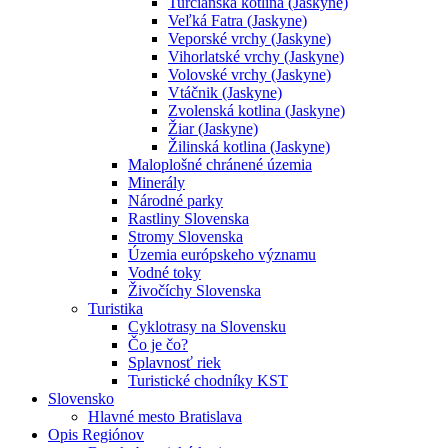
Turčianska kotlina (Jaskyne)
Veľká Fatra (Jaskyne)
Veporské vrchy (Jaskyne)
Vihorlatské vrchy (Jaskyne)
Volovské vrchy (Jaskyne)
Vtáčnik (Jaskyne)
Zvolenská kotlina (Jaskyne)
Žiar (Jaskyne)
Žilinská kotlina (Jaskyne)
Maloplošné chránené územia
Minerály
Národné parky
Rastliny Slovenska
Stromy Slovenska
Územia európskeho významu
Vodné toky
Živočíchy Slovenska
Turistika
Cyklotrasy na Slovensku
Čo je čo?
Splavnosť riek
Turistické chodníky KST
Slovensko
Hlavné mesto Bratislava
Opis Regiónov