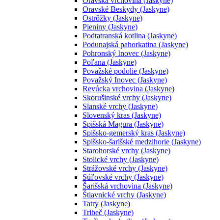
Oravská vrchovina (Jaskyne)
Oravské Beskydy (Jaskyne)
Ostrôžky (Jaskyne)
Pieniny (Jaskyne)
Podtatranská kotlina (Jaskyne)
Podunajská pahorkatina (Jaskyne)
Pohronský Inovec (Jaskyne)
Poľana (Jaskyne)
Považské podolie (Jaskyne)
Považský Inovec (Jaskyne)
Revúcka vrchovina (Jaskyne)
Skorušinské vrchy (Jaskyne)
Slanské vrchy (Jaskyne)
Slovenský kras (Jaskyne)
Spišská Magura (Jaskyne)
Spišsko-gemerský kras (Jaskyne)
Spišsko-šarišské medzihorie (Jaskyne)
Starohorské vrchy (Jaskyne)
Stolické vrchy (Jaskyne)
Strážovské vrchy (Jaskyne)
Súľovské vrchy (Jaskyne)
Šarišská vrchovina (Jaskyne)
Štiavnické vrchy (Jaskyne)
Tatry (Jaskyne)
Tribeč (Jaskyne)