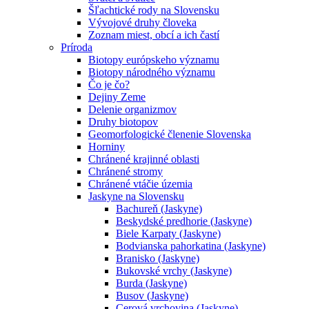
Šľachtické rody na Slovensku
Vývojové druhy človeka
Zoznam miest, obcí a ich častí
Príroda
Biotopy európskeho významu
Biotopy národného významu
Čo je čo?
Dejiny Zeme
Delenie organizmov
Druhy biotopov
Geomorfologické členenie Slovenska
Horniny
Chránené krajinné oblasti
Chránené stromy
Chránené vtáčie územia
Jaskyne na Slovensku
Bachureň (Jaskyne)
Beskydské predhorie (Jaskyne)
Biele Karpaty (Jaskyne)
Bodvianska pahorkatina (Jaskyne)
Branisko (Jaskyne)
Bukovské vrchy (Jaskyne)
Burda (Jaskyne)
Busov (Jaskyne)
Cerová vrchovina (Jaskyne)