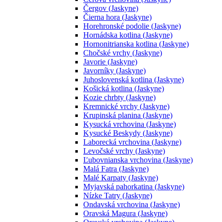
Čergov (Jaskyne)
Čierna hora (Jaskyne)
Horehronské podolie (Jaskyne)
Hornádska kotlina (Jaskyne)
Hornonitrianska kotlina (Jaskyne)
Chočské vrchy (Jaskyne)
Javorie (Jaskyne)
Javorníky (Jaskyne)
Juhoslovenská kotlina (Jaskyne)
Košická kotlina (Jaskyne)
Kozie chrbty (Jaskyne)
Kremnické vrchy (Jaskyne)
Krupinská planina (Jaskyne)
Kysucká vrchovina (Jaskyne)
Kysucké Beskydy (Jaskyne)
Laborecká vrchovina (Jaskyne)
Levočské vrchy (Jaskyne)
Ľubovnianska vrchovina (Jaskyne)
Malá Fatra (Jaskyne)
Malé Karpaty (Jaskyne)
Myjavská pahorkatina (Jaskyne)
Nízke Tatry (Jaskyne)
Ondavská vrchovina (Jaskyne)
Oravská Magura (Jaskyne)