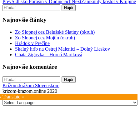
Post
Prev
Sídlisko Porošín v Dudinciach
Next
Zaniknutý kostol v Krupine
Hľadať:
navigation
Najnovšie články
Zo Slopnej cez Belušské Slatiny (okruh)
Zo Slopnej cez Mojtín (okruh)
Hrádok v Prečíne
Skalný hríb na Ostrej Malenici – Dolný Lieskov
Chata Zigovka – Horná Mariková
Najnovšie komentáre
Hľadať:
Krížom-krážom Slovenskom
krizom-krazom.online 2020
/ Translate »