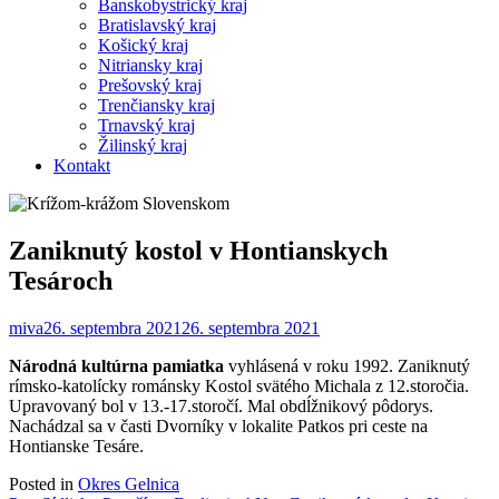
Banskobystrický kraj
Bratislavský kraj
Košický kraj
Nitriansky kraj
Prešovský kraj
Trenčiansky kraj
Trnavský kraj
Žilinský kraj
Kontakt
Zaniknutý kostol v Hontianskych
Tesároch
miva
26. septembra 2021
26. septembra 2021
Národná kultúrna pamiatka
vyhlásená v roku 1992. Zaniknutý
rímsko-katolícky románsky Kostol svätého Michala z 12.storočia.
Upravovaný bol v 13.-17.storočí. Mal obdĺžnikový pôdorys.
Nachádzal sa v časti Dvorníky v lokalite Patkos pri ceste na
Hontianske Tesáre.
Posted in
Okres Gelnica