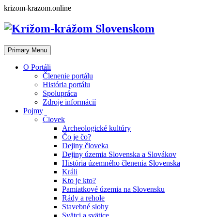
Skip
krizom-krazom.online
to
content
Primary Menu
O Portáli
Členenie portálu
História portálu
Spolupráca
Zdroje informácií
Pojmy
Človek
Archeologické kultúry
Čo je čo?
Dejiny človeka
Dejiny územia Slovenska a Slovákov
História územného členenia Slovenska
Králi
Kto je kto?
Pamiatkové územia na Slovensku
Rády a rehole
Stavebné slohy
Svätci a svätice