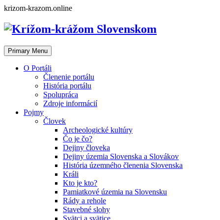
Skip
krizom-krazom.online
to
content
Primary Menu
O Portáli
Členenie portálu
História portálu
Spolupráca
Zdroje informácií
Pojmy
Človek
Archeologické kultúry
Čo je čo?
Dejiny človeka
Dejiny územia Slovenska a Slovákov
História územného členenia Slovenska
Králi
Kto je kto?
Pamiatkové územia na Slovensku
Rády a rehole
Stavebné slohy
Svätci a svätice