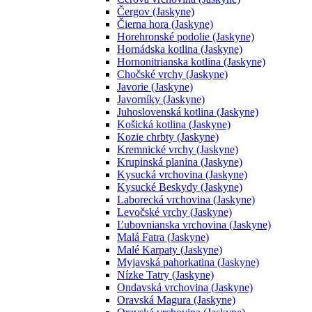
Čergov (Jaskyne)
Čierna hora (Jaskyne)
Horehronské podolie (Jaskyne)
Hornádska kotlina (Jaskyne)
Hornonitrianska kotlina (Jaskyne)
Chočské vrchy (Jaskyne)
Javorie (Jaskyne)
Javorníky (Jaskyne)
Juhoslovenská kotlina (Jaskyne)
Košická kotlina (Jaskyne)
Kozie chrbty (Jaskyne)
Kremnické vrchy (Jaskyne)
Krupinská planina (Jaskyne)
Kysucká vrchovina (Jaskyne)
Kysucké Beskydy (Jaskyne)
Laborecká vrchovina (Jaskyne)
Levočské vrchy (Jaskyne)
Ľubovnianska vrchovina (Jaskyne)
Malá Fatra (Jaskyne)
Malé Karpaty (Jaskyne)
Myjavská pahorkatina (Jaskyne)
Nízke Tatry (Jaskyne)
Ondavská vrchovina (Jaskyne)
Oravská Magura (Jaskyne)