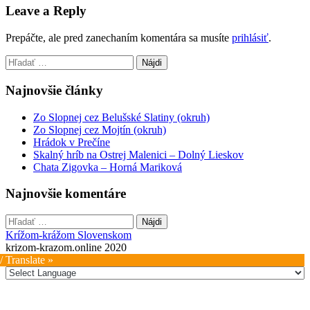
navigation
Leave a Reply
Prepáčte, ale pred zanechaním komentára sa musíte
prihlásiť
.
Hľadať:
Najnovšie články
Zo Slopnej cez Belušské Slatiny (okruh)
Zo Slopnej cez Mojtín (okruh)
Hrádok v Prečíne
Skalný hríb na Ostrej Malenici – Dolný Lieskov
Chata Zigovka – Horná Mariková
Najnovšie komentáre
Hľadať:
Krížom-krážom Slovenskom
krizom-krazom.online 2020
/ Translate »