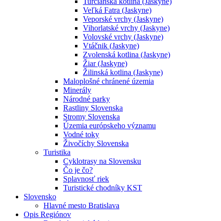
Turčianska kotlina (Jaskyne)
Veľká Fatra (Jaskyne)
Veporské vrchy (Jaskyne)
Vihorlatské vrchy (Jaskyne)
Volovské vrchy (Jaskyne)
Vtáčnik (Jaskyne)
Zvolenská kotlina (Jaskyne)
Žiar (Jaskyne)
Žilinská kotlina (Jaskyne)
Maloplošné chránené územia
Minerály
Národné parky
Rastliny Slovenska
Stromy Slovenska
Územia európskeho významu
Vodné toky
Živočíchy Slovenska
Turistika
Cyklotrasy na Slovensku
Čo je čo?
Splavnosť riek
Turistické chodníky KST
Slovensko
Hlavné mesto Bratislava
Opis Regiónov