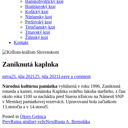
Banskobystrický kraj
Bratislavský kraj
Košický kraj
Nitriansky kraj
Prešovský kraj
Trenčiansky kraj
Trnavský kraj
Žilinský kraj
Kontakt
Zaniknutá kaplnka
miva
25. júla 2021
25. júla 2021
Leave a comment
Národná kultúrna pamiatka
vyhlásená v roku 1996. Zaniknutá
rotunda a karner, románska Kaplnka svätého Jakuba staršieho, z čias
okolo roku 1100 sa nachádza pred Starou tržnicou na Námestí SNP
v Mestskej pamiatkovej rezervácii. Upravovaná bola začiatkom
13.storočia a v 14.storočí.
Posted in
Okres Gelnica
Post
Prev
Ruina strážnej veže
Next
Busta A. Bernoláka