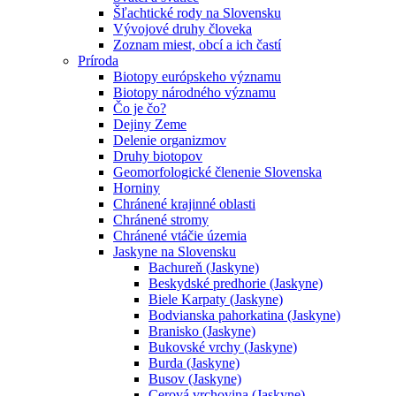
Šľachtické rody na Slovensku
Vývojové druhy človeka
Zoznam miest, obcí a ich častí
Príroda
Biotopy európskeho významu
Biotopy národného významu
Čo je čo?
Dejiny Zeme
Delenie organizmov
Druhy biotopov
Geomorfologické členenie Slovenska
Horniny
Chránené krajinné oblasti
Chránené stromy
Chránené vtáčie územia
Jaskyne na Slovensku
Bachureň (Jaskyne)
Beskydské predhorie (Jaskyne)
Biele Karpaty (Jaskyne)
Bodvianska pahorkatina (Jaskyne)
Branisko (Jaskyne)
Bukovské vrchy (Jaskyne)
Burda (Jaskyne)
Busov (Jaskyne)
Cerová vrchovina (Jaskyne)