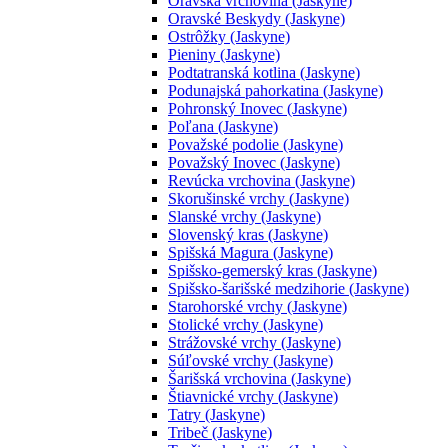
Oravská vrchovina (Jaskyne)
Oravské Beskydy (Jaskyne)
Ostrôžky (Jaskyne)
Pieniny (Jaskyne)
Podtatranská kotlina (Jaskyne)
Podunajská pahorkatina (Jaskyne)
Pohronský Inovec (Jaskyne)
Poľana (Jaskyne)
Považské podolie (Jaskyne)
Považský Inovec (Jaskyne)
Revúcka vrchovina (Jaskyne)
Skorušinské vrchy (Jaskyne)
Slanské vrchy (Jaskyne)
Slovenský kras (Jaskyne)
Spišská Magura (Jaskyne)
Spišsko-gemerský kras (Jaskyne)
Spišsko-šarišské medzihorie (Jaskyne)
Starohorské vrchy (Jaskyne)
Stolické vrchy (Jaskyne)
Strážovské vrchy (Jaskyne)
Súľovské vrchy (Jaskyne)
Šarišská vrchovina (Jaskyne)
Štiavnické vrchy (Jaskyne)
Tatry (Jaskyne)
Tribeč (Jaskyne)