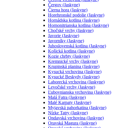
Čergov (Jaskyne)
Čierna hora (Jaskyne)
Horehronské podolie (Jaskyne)
Hornádska kotlina (Jaskyne)
Hornonitrianska kotlina (Jaskyne)
Chočské vrchy (Jaskyne)
Javorie (Jaskyne)
Javorníky (Jaskyne)
Juhoslovenská kotlina (Jaskyne)
Košická kotlina (Jaskyne)
Kozie chrbty (Jaskyne)
Kremnické vrchy (Jaskyne)
Krupinská planina (Jaskyne)
Kysucká vrchovina (Jaskyne)
Kysucké Beskydy (Jaskyne)
Laborecká vrchovina (Jaskyne)
Levočské vrchy (Jaskyne)
Ľubovnianska vrchovina (Jaskyne)
Malá Fatra (Jaskyne)
Malé Karpaty (Jaskyne)
Myjavská pahorkatina (Jaskyne)
Nízke Tatry (Jaskyne)
Ondavská vrchovina (Jaskyne)
Oravská Magura (Jaskyne)