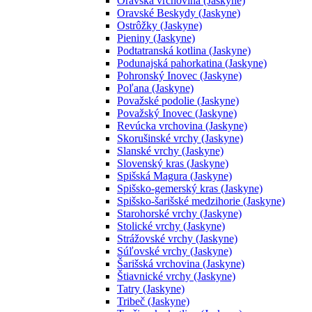
Oravská vrchovina (Jaskyne)
Oravské Beskydy (Jaskyne)
Ostrôžky (Jaskyne)
Pieniny (Jaskyne)
Podtatranská kotlina (Jaskyne)
Podunajská pahorkatina (Jaskyne)
Pohronský Inovec (Jaskyne)
Poľana (Jaskyne)
Považské podolie (Jaskyne)
Považský Inovec (Jaskyne)
Revúcka vrchovina (Jaskyne)
Skorušinské vrchy (Jaskyne)
Slanské vrchy (Jaskyne)
Slovenský kras (Jaskyne)
Spišská Magura (Jaskyne)
Spišsko-gemerský kras (Jaskyne)
Spišsko-šarišské medzihorie (Jaskyne)
Starohorské vrchy (Jaskyne)
Stolické vrchy (Jaskyne)
Strážovské vrchy (Jaskyne)
Súľovské vrchy (Jaskyne)
Šarišská vrchovina (Jaskyne)
Štiavnické vrchy (Jaskyne)
Tatry (Jaskyne)
Tribeč (Jaskyne)