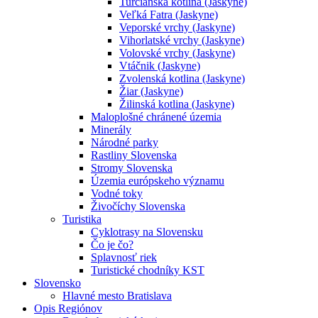
Turčianska kotlina (Jaskyne)
Veľká Fatra (Jaskyne)
Veporské vrchy (Jaskyne)
Vihorlatské vrchy (Jaskyne)
Volovské vrchy (Jaskyne)
Vtáčnik (Jaskyne)
Zvolenská kotlina (Jaskyne)
Žiar (Jaskyne)
Žilinská kotlina (Jaskyne)
Maloplošné chránené územia
Minerály
Národné parky
Rastliny Slovenska
Stromy Slovenska
Územia európskeho významu
Vodné toky
Živočíchy Slovenska
Turistika
Cyklotrasy na Slovensku
Čo je čo?
Splavnosť riek
Turistické chodníky KST
Slovensko
Hlavné mesto Bratislava
Opis Regiónov