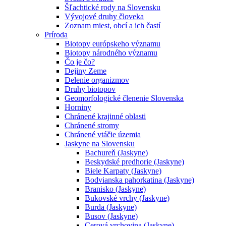
Šľachtické rody na Slovensku
Vývojové druhy človeka
Zoznam miest, obcí a ich častí
Príroda
Biotopy európskeho významu
Biotopy národného významu
Čo je čo?
Dejiny Zeme
Delenie organizmov
Druhy biotopov
Geomorfologické členenie Slovenska
Horniny
Chránené krajinné oblasti
Chránené stromy
Chránené vtáčie územia
Jaskyne na Slovensku
Bachureň (Jaskyne)
Beskydské predhorie (Jaskyne)
Biele Karpaty (Jaskyne)
Bodvianska pahorkatina (Jaskyne)
Branisko (Jaskyne)
Bukovské vrchy (Jaskyne)
Burda (Jaskyne)
Busov (Jaskyne)
Cerová vrchovina (Jaskyne)