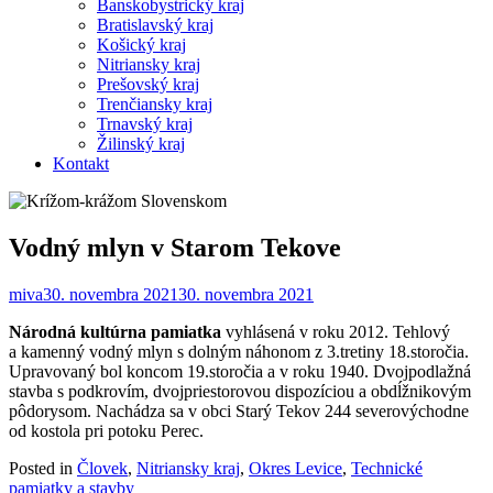
Banskobystrický kraj
Bratislavský kraj
Košický kraj
Nitriansky kraj
Prešovský kraj
Trenčiansky kraj
Trnavský kraj
Žilinský kraj
Kontakt
Vodný mlyn v Starom Tekove
miva
30. novembra 2021
30. novembra 2021
Národná kultúrna pamiatka
vyhlásená v roku 2012. Tehlový
a kamenný vodný mlyn s dolným náhonom z 3.tretiny 18.storočia.
Upravovaný bol koncom 19.storočia a v roku 1940. Dvojpodlažná
stavba s podkrovím, dvojpriestorovou dispozíciou a obdĺžnikovým
pôdorysom. Nachádza sa v obci Starý Tekov 244 severovýchodne
od kostola pri potoku Perec.
Posted in
Človek
,
Nitriansky kraj
,
Okres Levice
,
Technické
pamiatky a stavby