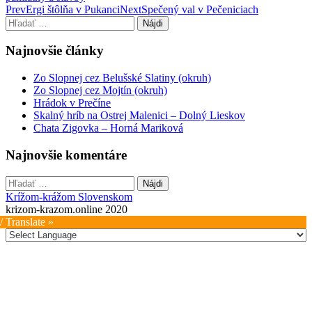
Post
Prev
Ergi štôlňa v Pukanci
Next
Spečený val v Pečeniciach
Hľadať:
navigation
Najnovšie články
Zo Slopnej cez Belušské Slatiny (okruh)
Zo Slopnej cez Mojtín (okruh)
Hrádok v Prečíne
Skalný hríb na Ostrej Malenici – Dolný Lieskov
Chata Zigovka – Horná Mariková
Najnovšie komentáre
Hľadať:
Krížom-krážom Slovenskom
krizom-krazom.online 2020
/ Translate »