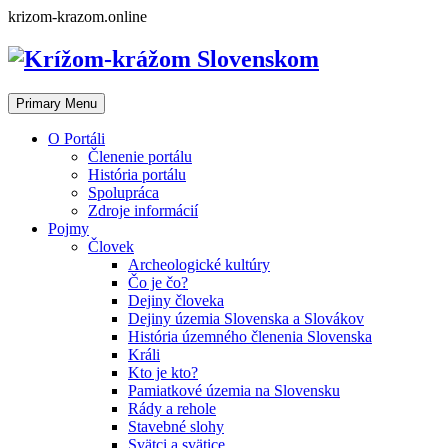
Skip
krizom-krazom.online
to
content
Primary Menu
O Portáli
Členenie portálu
História portálu
Spolupráca
Zdroje informácií
Pojmy
Človek
Archeologické kultúry
Čo je čo?
Dejiny človeka
Dejiny územia Slovenska a Slovákov
História územného členenia Slovenska
Králi
Kto je kto?
Pamiatkové územia na Slovensku
Rády a rehole
Stavebné slohy
Svätci a svätice