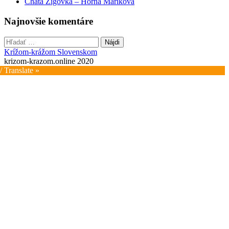
Chata Zigovka – Horná Mariková
Najnovšie komentáre
Hľadať:
Krížom-krážom Slovenskom
krizom-krazom.online 2020
/ Translate »