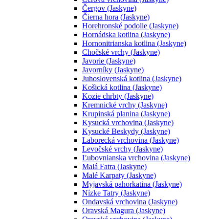
Čergov (Jaskyne)
Čierna hora (Jaskyne)
Horehronské podolie (Jaskyne)
Hornádska kotlina (Jaskyne)
Hornonitrianska kotlina (Jaskyne)
Chočské vrchy (Jaskyne)
Javorie (Jaskyne)
Javorníky (Jaskyne)
Juhoslovenská kotlina (Jaskyne)
Košická kotlina (Jaskyne)
Kozie chrbty (Jaskyne)
Kremnické vrchy (Jaskyne)
Krupinská planina (Jaskyne)
Kysucká vrchovina (Jaskyne)
Kysucké Beskydy (Jaskyne)
Laborecká vrchovina (Jaskyne)
Levočské vrchy (Jaskyne)
Ľubovnianska vrchovina (Jaskyne)
Malá Fatra (Jaskyne)
Malé Karpaty (Jaskyne)
Myjavská pahorkatina (Jaskyne)
Nízke Tatry (Jaskyne)
Ondavská vrchovina (Jaskyne)
Oravská Magura (Jaskyne)