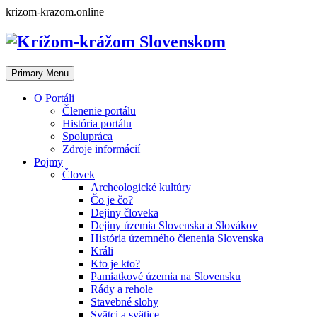
Skip
krizom-krazom.online
to
content
Primary Menu
O Portáli
Členenie portálu
História portálu
Spolupráca
Zdroje informácií
Pojmy
Človek
Archeologické kultúry
Čo je čo?
Dejiny človeka
Dejiny územia Slovenska a Slovákov
História územného členenia Slovenska
Králi
Kto je kto?
Pamiatkové územia na Slovensku
Rády a rehole
Stavebné slohy
Svätci a svätice