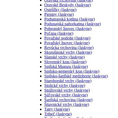
Oravská vrchovina (Jaskyne)
Oravské Beskydy (Jaskyne)
Ostrôžky (Jaskyne)
Pieniny (Jaskyne)
Podtatranská kotlina (Jaskyne)
Podunajská pahorkatina (Jaskyne)
Pohronský Inovec (Jaskyne)
Poľana (Jaskyne)
Považské podolie (Jaskyne)
Považský Inovec (Jaskyne)
Revúcka vrchovina (Jaskyne)
Skorušinské vrchy (Jaskyne)
Slanské vrchy (Jaskyne)
Slovenský kras (Jaskyne)
Spišská Magura (Jaskyne)
Spišsko-gemerský kras (Jaskyne)
Spišsko-šarišské medzihorie (Jaskyne)
Starohorské vrchy (Jaskyne)
Stolické vrchy (Jaskyne)
Strážovské vrchy (Jaskyne)
Súľovské vrchy (Jaskyne)
Šarišská vrchovina (Jaskyne)
Štiavnické vrchy (Jaskyne)
Tatry (Jaskyne)
Tribeč (Jaskyne)