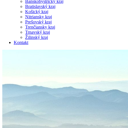
Banskobystrický kraj
Bratislavský kraj
Košický kraj
Nitriansky kraj
Prešovský kraj
Trenčiansky kraj
Trnavský kraj
Žilinský kraj
Kontakt