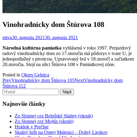
Vinohradnícky dom Štúrova 108
miva
30. augusta 2021
30. augusta 2021
Národná kultúrna pamiatka
vyhlásená v roku 1997. Prejazdový
radový vinohradnícky dom zo 17.storočia má pôdorys v tvare U, je
jednopodlažný s pivnicou. Upravovaný bol v 18.storočí a začiatkom
20.storočia. Stojí na ulici Štúrova 108 v Pamiatkovej zóne.
Posted in
Okres Gelnica
Post
Prev
Vinohradnícky dom Štúrova 105
Next
Vinohradnícky dom
Štúrova 112
navigation
Hľadať:
Najnovšie články
Zo Slopnej cez Belušské Slatiny (okruh)
Zo Slopnej cez Mojtín (okruh)
Hrádok v Prečíne
Skalný hríb na Ostrej Malenici – Dolný Lieskov