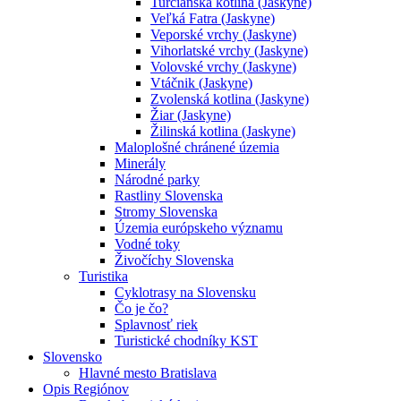
Turčianska kotlina (Jaskyne)
Veľká Fatra (Jaskyne)
Veporské vrchy (Jaskyne)
Vihorlatské vrchy (Jaskyne)
Volovské vrchy (Jaskyne)
Vtáčnik (Jaskyne)
Zvolenská kotlina (Jaskyne)
Žiar (Jaskyne)
Žilinská kotlina (Jaskyne)
Maloplošné chránené územia
Minerály
Národné parky
Rastliny Slovenska
Stromy Slovenska
Územia európskeho významu
Vodné toky
Živočíchy Slovenska
Turistika
Cyklotrasy na Slovensku
Čo je čo?
Splavnosť riek
Turistické chodníky KST
Slovensko
Hlavné mesto Bratislava
Opis Regiónov