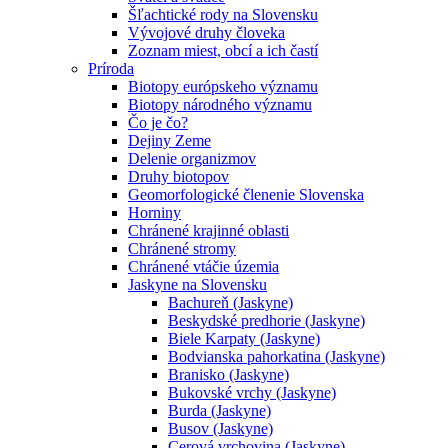
Šľachtické rody na Slovensku
Vývojové druhy človeka
Zoznam miest, obcí a ich častí
Príroda
Biotopy európskeho významu
Biotopy národného významu
Čo je čo?
Dejiny Zeme
Delenie organizmov
Druhy biotopov
Geomorfologické členenie Slovenska
Horniny
Chránené krajinné oblasti
Chránené stromy
Chránené vtáčie územia
Jaskyne na Slovensku
Bachureň (Jaskyne)
Beskydské predhorie (Jaskyne)
Biele Karpaty (Jaskyne)
Bodvianska pahorkatina (Jaskyne)
Branisko (Jaskyne)
Bukovské vrchy (Jaskyne)
Burda (Jaskyne)
Busov (Jaskyne)
Cerová vrchovina (Jaskyne)