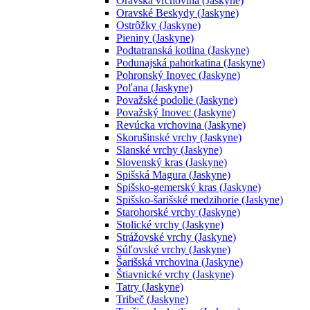
Oravská vrchovina (Jaskyne)
Oravské Beskydy (Jaskyne)
Ostrôžky (Jaskyne)
Pieniny (Jaskyne)
Podtatranská kotlina (Jaskyne)
Podunajská pahorkatina (Jaskyne)
Pohronský Inovec (Jaskyne)
Poľana (Jaskyne)
Považské podolie (Jaskyne)
Považský Inovec (Jaskyne)
Revúcka vrchovina (Jaskyne)
Skorušinské vrchy (Jaskyne)
Slanské vrchy (Jaskyne)
Slovenský kras (Jaskyne)
Spišská Magura (Jaskyne)
Spišsko-gemerský kras (Jaskyne)
Spišsko-šarišské medzihorie (Jaskyne)
Starohorské vrchy (Jaskyne)
Stolické vrchy (Jaskyne)
Strážovské vrchy (Jaskyne)
Súľovské vrchy (Jaskyne)
Šarišská vrchovina (Jaskyne)
Štiavnické vrchy (Jaskyne)
Tatry (Jaskyne)
Tribeč (Jaskyne)