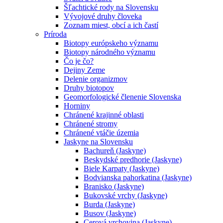
Šľachtické rody na Slovensku
Vývojové druhy človeka
Zoznam miest, obcí a ich častí
Príroda
Biotopy európskeho významu
Biotopy národného významu
Čo je čo?
Dejiny Zeme
Delenie organizmov
Druhy biotopov
Geomorfologické členenie Slovenska
Horniny
Chránené krajinné oblasti
Chránené stromy
Chránené vtáčie územia
Jaskyne na Slovensku
Bachureň (Jaskyne)
Beskydské predhorie (Jaskyne)
Biele Karpaty (Jaskyne)
Bodvianska pahorkatina (Jaskyne)
Branisko (Jaskyne)
Bukovské vrchy (Jaskyne)
Burda (Jaskyne)
Busov (Jaskyne)
Cerová vrchovina (Jaskyne)