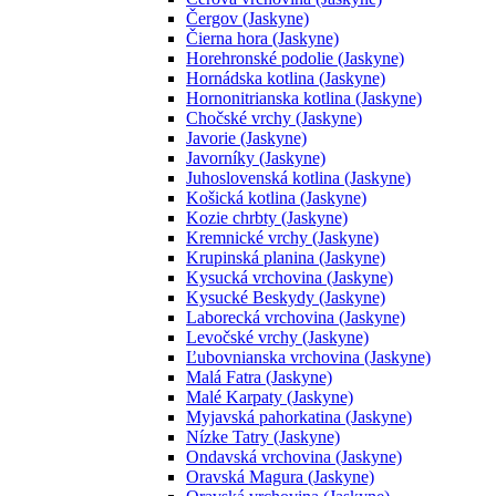
Čergov (Jaskyne)
Čierna hora (Jaskyne)
Horehronské podolie (Jaskyne)
Hornádska kotlina (Jaskyne)
Hornonitrianska kotlina (Jaskyne)
Chočské vrchy (Jaskyne)
Javorie (Jaskyne)
Javorníky (Jaskyne)
Juhoslovenská kotlina (Jaskyne)
Košická kotlina (Jaskyne)
Kozie chrbty (Jaskyne)
Kremnické vrchy (Jaskyne)
Krupinská planina (Jaskyne)
Kysucká vrchovina (Jaskyne)
Kysucké Beskydy (Jaskyne)
Laborecká vrchovina (Jaskyne)
Levočské vrchy (Jaskyne)
Ľubovnianska vrchovina (Jaskyne)
Malá Fatra (Jaskyne)
Malé Karpaty (Jaskyne)
Myjavská pahorkatina (Jaskyne)
Nízke Tatry (Jaskyne)
Ondavská vrchovina (Jaskyne)
Oravská Magura (Jaskyne)