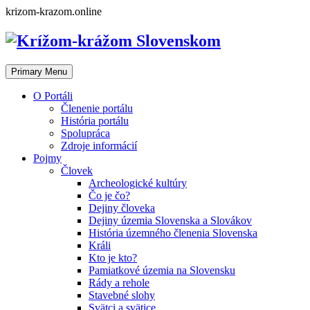
Skip
krizom-krazom.online
to
content
Primary Menu
O Portáli
Členenie portálu
História portálu
Spolupráca
Zdroje informácií
Pojmy
Človek
Archeologické kultúry
Čo je čo?
Dejiny človeka
Dejiny územia Slovenska a Slovákov
História územného členenia Slovenska
Králi
Kto je kto?
Pamiatkové územia na Slovensku
Rády a rehole
Stavebné slohy
Svätci a svätice