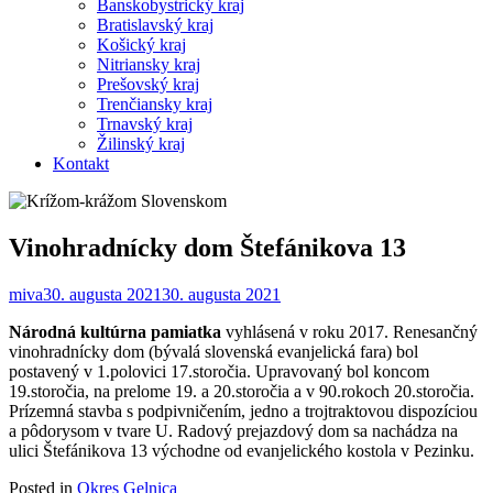
Banskobystrický kraj
Bratislavský kraj
Košický kraj
Nitriansky kraj
Prešovský kraj
Trenčiansky kraj
Trnavský kraj
Žilinský kraj
Kontakt
Vinohradnícky dom Štefánikova 13
miva
30. augusta 2021
30. augusta 2021
Národná kultúrna pamiatka
vyhlásená v roku 2017. Renesančný
vinohradnícky dom (bývalá slovenská evanjelická fara) bol
postavený v 1.polovici 17.storočia. Upravovaný bol koncom
19.storočia, na prelome 19. a 20.storočia a v 90.rokoch 20.storočia.
Prízemná stavba s podpivničením, jedno a trojtraktovou dispozíciou
a pôdorysom v tvare U. Radový prejazdový dom sa nachádza na
ulici Štefánikova 13 východne od evanjelického kostola v Pezinku.
Posted in
Okres Gelnica