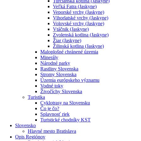
Turčianska kotlina (Jaskyne)
Veľká Fatra (Jaskyne)
Veporské vrchy (Jaskyne)
Vihorlatské vrchy (Jaskyne)
Volovské vrchy (Jaskyne)
Vtáčnik (Jaskyne)
Zvolenská kotlina (Jaskyne)
Žiar (Jaskyne)
Žilinská kotlina (Jaskyne)
Maloplošné chránené územia
Minerály
Národné parky
Rastliny Slovenska
Stromy Slovenska
Územia európskeho významu
Vodné toky
Živočíchy Slovenska
Turistika
Cyklotrasy na Slovensku
Čo je čo?
Splavnosť riek
Turistické chodníky KST
Slovensko
Hlavné mesto Bratislava
Opis Regiónov