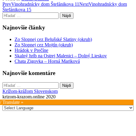
Post
Prev
Vinohradnícky dom Štefánikova 11
Next
Vinohradnícky dom
Štefánikova 15
navigation
Hľadať:
Najnovšie články
Zo Slopnej cez Belušské Slatiny (okruh)
Zo Slopnej cez Mojtín (okruh)
Hrádok v Prečíne
Skalný hríb na Ostrej Malenici – Dolný Lieskov
Chata Zigovka – Horná Mariková
Najnovšie komentáre
Hľadať:
Krížom-krážom Slovenskom
krizom-krazom.online 2020
/ Translate »