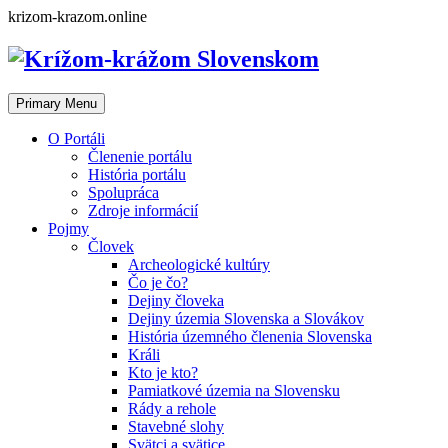
Skip
krizom-krazom.online
to
content
Primary Menu
O Portáli
Členenie portálu
História portálu
Spolupráca
Zdroje informácií
Pojmy
Človek
Archeologické kultúry
Čo je čo?
Dejiny človeka
Dejiny územia Slovenska a Slovákov
História územného členenia Slovenska
Králi
Kto je kto?
Pamiatkové územia na Slovensku
Rády a rehole
Stavebné slohy
Svätci a svätice