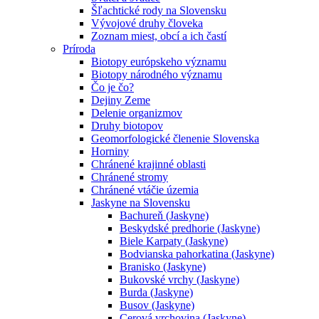
Šľachtické rody na Slovensku
Vývojové druhy človeka
Zoznam miest, obcí a ich častí
Príroda
Biotopy európskeho významu
Biotopy národného významu
Čo je čo?
Dejiny Zeme
Delenie organizmov
Druhy biotopov
Geomorfologické členenie Slovenska
Horniny
Chránené krajinné oblasti
Chránené stromy
Chránené vtáčie územia
Jaskyne na Slovensku
Bachureň (Jaskyne)
Beskydské predhorie (Jaskyne)
Biele Karpaty (Jaskyne)
Bodvianska pahorkatina (Jaskyne)
Branisko (Jaskyne)
Bukovské vrchy (Jaskyne)
Burda (Jaskyne)
Busov (Jaskyne)
Cerová vrchovina (Jaskyne)