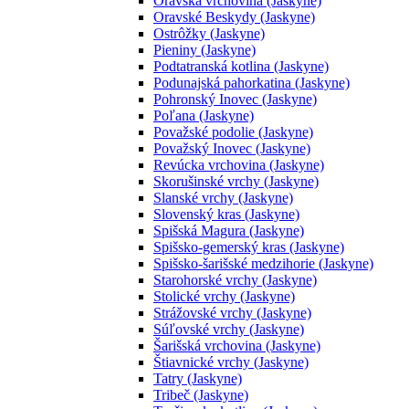
Oravská vrchovina (Jaskyne)
Oravské Beskydy (Jaskyne)
Ostrôžky (Jaskyne)
Pieniny (Jaskyne)
Podtatranská kotlina (Jaskyne)
Podunajská pahorkatina (Jaskyne)
Pohronský Inovec (Jaskyne)
Poľana (Jaskyne)
Považské podolie (Jaskyne)
Považský Inovec (Jaskyne)
Revúcka vrchovina (Jaskyne)
Skorušinské vrchy (Jaskyne)
Slanské vrchy (Jaskyne)
Slovenský kras (Jaskyne)
Spišská Magura (Jaskyne)
Spišsko-gemerský kras (Jaskyne)
Spišsko-šarišské medzihorie (Jaskyne)
Starohorské vrchy (Jaskyne)
Stolické vrchy (Jaskyne)
Strážovské vrchy (Jaskyne)
Súľovské vrchy (Jaskyne)
Šarišská vrchovina (Jaskyne)
Štiavnické vrchy (Jaskyne)
Tatry (Jaskyne)
Tribeč (Jaskyne)