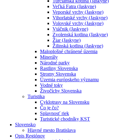
Turčianska kotlina (Jaskyne)
Veľká Fatra (Jaskyne)
Veporské vrchy (Jaskyne)
Vihorlatské vrchy (Jaskyne)
Volovské vrchy (Jaskyne)
Vtáčnik (Jaskyne)
Zvolenská kotlina (Jaskyne)
Žiar (Jaskyne)
Žilinská kotlina (Jaskyne)
Maloplošné chránené územia
Minerály
Národné parky
Rastliny Slovenska
Stromy Slovenska
Územia európskeho významu
Vodné toky
Živočíchy Slovenska
Turistika
Cyklotrasy na Slovensku
Čo je čo?
Splavnosť riek
Turistické chodníky KST
Slovensko
Hlavné mesto Bratislava
Opis Regiónov