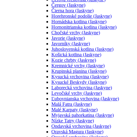
Čergov (Jaskyne)
Čierna hora (Jaskyne)
Horehronské podolie (Jaskyne)
Hornádska kotlina (Jaskyne)
Hornonitrianska kotlina (Jaskyne)
Chočské vrchy (Jaskyne)
Javorie (Jaskyne)
Javorníky (Jaskyne)
Juhoslovenská kotlina (Jaskyne)
Košická kotlina (Jaskyne)
Kozie chrbty (Jaskyne)
Kremnické vrchy (Jaskyne)
Krupinská planina (Jaskyne)
Kysucká vrchovina (Jaskyne)
Kysucké Beskydy (Jaskyne)
Laborecká vrchovina (Jaskyne)
Levočské vrchy (Jaskyne)
Ľubovnianska vrchovina (Jaskyne)
Malá Fatra (Jaskyne)
Malé Karpaty (Jaskyne)
Myjavská pahorkatina (Jaskyne)
Nízke Tatry (Jaskyne)
Ondavská vrchovina (Jaskyne)
Oravská Magura (Jaskyne)