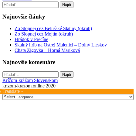
navigation
Hľadať:
Najnovšie články
Zo Slopnej cez Belušské Slatiny (okruh)
Zo Slopnej cez Mojtín (okruh)
Hrádok v Prečíne
Skalný hríb na Ostrej Malenici – Dolný Lieskov
Chata Zigovka – Horná Mariková
Najnovšie komentáre
Hľadať:
Krížom-krážom Slovenskom
krizom-krazom.online 2020
/ Translate »