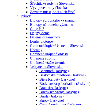
Šľachtické rody na Slovensku
Vývojové druhy človeka
Zoznam miest, obcí a ich častí
Príroda
Biotopy európskeho významu
Biotopy národného významu
Čo je čo?
Dejiny Zeme
Delenie organizmov
Druhy biotopov
Geomorfologické členenie Slovenska
Horniny
Chránené krajinné oblasti
Chránené stromy
Chránené vtáčie územia
Jaskyne na Slovensku
Bachureň (Jaskyne)
Beskydské predhorie (Jaskyne)
Biele Karpaty (Jaskyne)
Bodvianska pahorkatina (Jaskyne)
Branisko (Jaskyne)
Bukovské vrchy (Jaskyne)
Burda (Jaskyne)
Busov (Jaskyne)
Cerová vrchovina (Jaskyne)