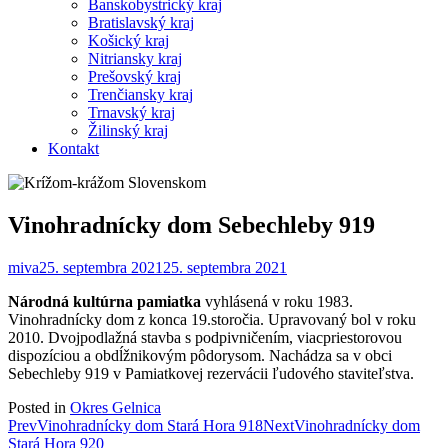
Banskobystrický kraj
Bratislavský kraj
Košický kraj
Nitriansky kraj
Prešovský kraj
Trenčiansky kraj
Trnavský kraj
Žilinský kraj
Kontakt
Vinohradnícky dom Sebechleby 919
miva
25. septembra 2021
25. septembra 2021
Národná kultúrna pamiatka
vyhlásená v roku 1983.
Vinohradnícky dom z konca 19.storočia. Upravovaný bol v roku
2010. Dvojpodlažná stavba s podpivničením, viacpriestorovou
dispozíciou a obdĺžnikovým pôdorysom. Nachádza sa v obci
Sebechleby 919 v Pamiatkovej rezervácii ľudového staviteľstva.
Posted in
Okres Gelnica
Post
Prev
Vinohradnícky dom Stará Hora 918
Next
Vinohradnícky dom
Stará Hora 920