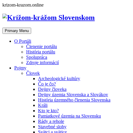
Skip
krizom-krazom.online
to
content
Primary Menu
O Portáli
Členenie portálu
História portálu
Spolupráca
Zdroje informácií
Pojmy
Človek
Archeologické kultúry
Čo je čo?
Dejiny človeka
Dejiny územia Slovenska a Slovákov
História územného členenia Slovenska
Králi
Kto je kto?
Pamiatkové územia na Slovensku
Rády a rehole
Stavebné slohy
Svätci a svätice