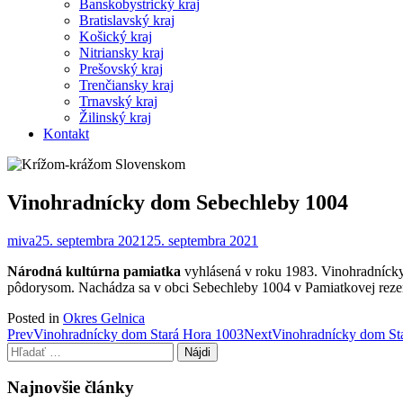
Banskobystrický kraj
Bratislavský kraj
Košický kraj
Nitriansky kraj
Prešovský kraj
Trenčiansky kraj
Trnavský kraj
Žilinský kraj
Kontakt
Vinohradnícky dom Sebechleby 1004
miva
25. septembra 2021
25. septembra 2021
Národná kultúrna pamiatka
vyhlásená v roku 1983. Vinohradnícky
pôdorysom. Nachádza sa v obci Sebechleby 1004 v Pamiatkovej rezerv
Posted in
Okres Gelnica
Post
Prev
Vinohradnícky dom Stará Hora 1003
Next
Vinohradnícky dom St
Hľadať:
navigation
Najnovšie články