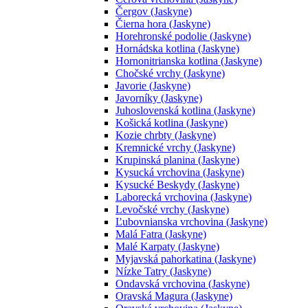
Čergov (Jaskyne)
Čierna hora (Jaskyne)
Horehronské podolie (Jaskyne)
Hornádska kotlina (Jaskyne)
Hornonitrianska kotlina (Jaskyne)
Chočské vrchy (Jaskyne)
Javorie (Jaskyne)
Javorníky (Jaskyne)
Juhoslovenská kotlina (Jaskyne)
Košická kotlina (Jaskyne)
Kozie chrbty (Jaskyne)
Kremnické vrchy (Jaskyne)
Krupinská planina (Jaskyne)
Kysucká vrchovina (Jaskyne)
Kysucké Beskydy (Jaskyne)
Laborecká vrchovina (Jaskyne)
Levočské vrchy (Jaskyne)
Ľubovnianska vrchovina (Jaskyne)
Malá Fatra (Jaskyne)
Malé Karpaty (Jaskyne)
Myjavská pahorkatina (Jaskyne)
Nízke Tatry (Jaskyne)
Ondavská vrchovina (Jaskyne)
Oravská Magura (Jaskyne)