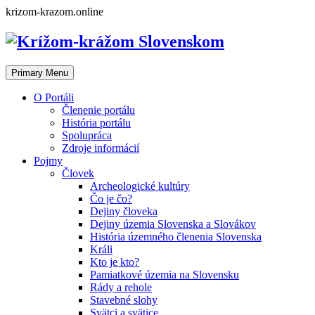
Skip
krizom-krazom.online
to
content
Primary Menu
O Portáli
Členenie portálu
História portálu
Spolupráca
Zdroje informácií
Pojmy
Človek
Archeologické kultúry
Čo je čo?
Dejiny človeka
Dejiny územia Slovenska a Slovákov
História územného členenia Slovenska
Králi
Kto je kto?
Pamiatkové územia na Slovensku
Rády a rehole
Stavebné slohy
Svätci a svätice