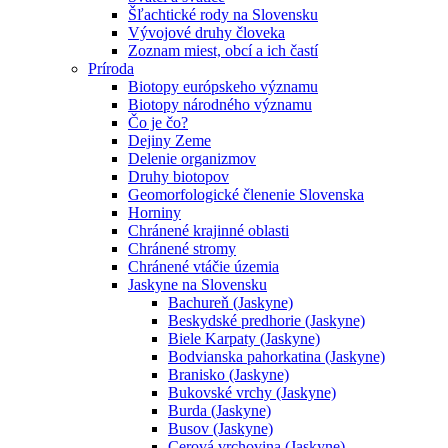
Šľachtické rody na Slovensku
Vývojové druhy človeka
Zoznam miest, obcí a ich častí
Príroda
Biotopy európskeho významu
Biotopy národného významu
Čo je čo?
Dejiny Zeme
Delenie organizmov
Druhy biotopov
Geomorfologické členenie Slovenska
Horniny
Chránené krajinné oblasti
Chránené stromy
Chránené vtáčie územia
Jaskyne na Slovensku
Bachureň (Jaskyne)
Beskydské predhorie (Jaskyne)
Biele Karpaty (Jaskyne)
Bodvianska pahorkatina (Jaskyne)
Branisko (Jaskyne)
Bukovské vrchy (Jaskyne)
Burda (Jaskyne)
Busov (Jaskyne)
Cerová vrchovina (Jaskyne)