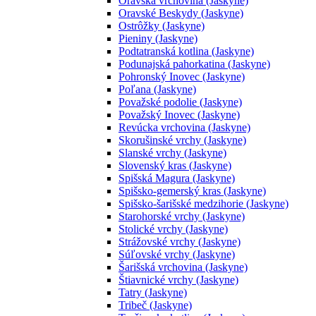
Oravská vrchovina (Jaskyne)
Oravské Beskydy (Jaskyne)
Ostrôžky (Jaskyne)
Pieniny (Jaskyne)
Podtatranská kotlina (Jaskyne)
Podunajská pahorkatina (Jaskyne)
Pohronský Inovec (Jaskyne)
Poľana (Jaskyne)
Považské podolie (Jaskyne)
Považský Inovec (Jaskyne)
Revúcka vrchovina (Jaskyne)
Skorušinské vrchy (Jaskyne)
Slanské vrchy (Jaskyne)
Slovenský kras (Jaskyne)
Spišská Magura (Jaskyne)
Spišsko-gemerský kras (Jaskyne)
Spišsko-šarišské medzihorie (Jaskyne)
Starohorské vrchy (Jaskyne)
Stolické vrchy (Jaskyne)
Strážovské vrchy (Jaskyne)
Súľovské vrchy (Jaskyne)
Šarišská vrchovina (Jaskyne)
Štiavnické vrchy (Jaskyne)
Tatry (Jaskyne)
Tribeč (Jaskyne)