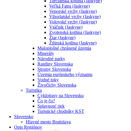
Turčianska kotlina (Jaskyne)
Veľká Fatra (Jaskyne)
Veporské vrchy (Jaskyne)
Vihorlatské vrchy (Jaskyne)
Volovské vrchy (Jaskyne)
Vtáčnik (Jaskyne)
Zvolenská kotlina (Jaskyne)
Žiar (Jaskyne)
Žilinská kotlina (Jaskyne)
Maloplošné chránené územia
Minerály
Národné parky
Rastliny Slovenska
Stromy Slovenska
Územia európskeho významu
Vodné toky
Živočíchy Slovenska
Turistika
Cyklotrasy na Slovensku
Čo je čo?
Splavnosť riek
Turistické chodníky KST
Slovensko
Hlavné mesto Bratislava
Opis Regiónov