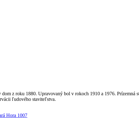
 dom z roku 1880. Upravovaný bol v rokoch 1910 a 1976. Prízemná st
ácii ľudového staviteľstva.
ará Hora 1007