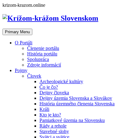
Skip
krizom-krazom.online
to
content
Primary Menu
O Portáli
Členenie portálu
História portálu
Spolupráca
Zdroje informácií
Pojmy
Človek
Archeologické kultúry
Čo je čo?
Dejiny človeka
Dejiny územia Slovenska a Slovákov
História územného členenia Slovenska
Králi
Kto je kto?
Pamiatkové územia na Slovensku
Rády a rehole
Stavebné slohy
Svätci a svätice