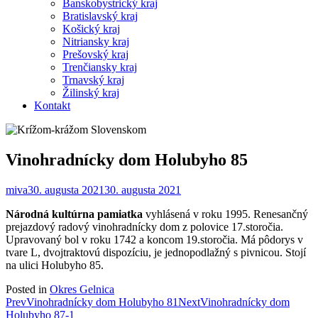
Banskobystrický kraj
Bratislavský kraj
Košický kraj
Nitriansky kraj
Prešovský kraj
Trenčiansky kraj
Trnavský kraj
Žilinský kraj
Kontakt
Vinohradnícky dom Holubyho 85
miva
30. augusta 2021
30. augusta 2021
Národná kultúrna pamiatka
vyhlásená v roku 1995. Renesančný
prejazdový radový vinohradnícky dom z polovice 17.storočia.
Upravovaný bol v roku 1742 a koncom 19.storočia. Má pôdorys v
tvare L, dvojtraktovú dispozíciu, je jednopodlažný s pivnicou. Stojí
na ulici Holubyho 85.
Posted in
Okres Gelnica
Post
Prev
Vinohradnícky dom Holubyho 81
Next
Vinohradnícky dom
Holubyho 87-1