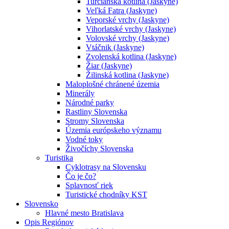
Turčianska kotlina (Jaskyne)
Veľká Fatra (Jaskyne)
Veporské vrchy (Jaskyne)
Vihorlatské vrchy (Jaskyne)
Volovské vrchy (Jaskyne)
Vtáčnik (Jaskyne)
Zvolenská kotlina (Jaskyne)
Žiar (Jaskyne)
Žilinská kotlina (Jaskyne)
Maloplošné chránené územia
Minerály
Národné parky
Rastliny Slovenska
Stromy Slovenska
Územia európskeho významu
Vodné toky
Živočíchy Slovenska
Turistika
Cyklotrasy na Slovensku
Čo je čo?
Splavnosť riek
Turistické chodníky KST
Slovensko
Hlavné mesto Bratislava
Opis Regiónov