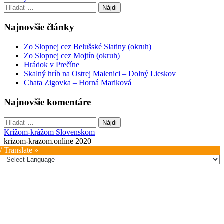
navigation
Hľadať:
Najnovšie články
Zo Slopnej cez Belušské Slatiny (okruh)
Zo Slopnej cez Mojtín (okruh)
Hrádok v Prečíne
Skalný hríb na Ostrej Malenici – Dolný Lieskov
Chata Zigovka – Horná Mariková
Najnovšie komentáre
Hľadať:
Krížom-krážom Slovenskom
krizom-krazom.online 2020
/ Translate »