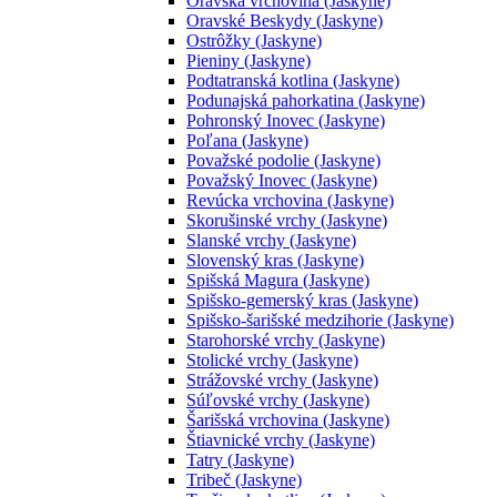
Oravská vrchovina (Jaskyne)
Oravské Beskydy (Jaskyne)
Ostrôžky (Jaskyne)
Pieniny (Jaskyne)
Podtatranská kotlina (Jaskyne)
Podunajská pahorkatina (Jaskyne)
Pohronský Inovec (Jaskyne)
Poľana (Jaskyne)
Považské podolie (Jaskyne)
Považský Inovec (Jaskyne)
Revúcka vrchovina (Jaskyne)
Skorušinské vrchy (Jaskyne)
Slanské vrchy (Jaskyne)
Slovenský kras (Jaskyne)
Spišská Magura (Jaskyne)
Spišsko-gemerský kras (Jaskyne)
Spišsko-šarišské medzihorie (Jaskyne)
Starohorské vrchy (Jaskyne)
Stolické vrchy (Jaskyne)
Strážovské vrchy (Jaskyne)
Súľovské vrchy (Jaskyne)
Šarišská vrchovina (Jaskyne)
Štiavnické vrchy (Jaskyne)
Tatry (Jaskyne)
Tribeč (Jaskyne)