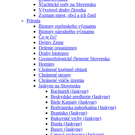
Šľachtické rody na Slovensku
Vývojové druhy človeka
Zoznam miest, obcí a ich častí
Príroda
Biotopy európskeho významu
Biotopy národného významu
Čo je čo?
Dejiny Zeme
Delenie organizmov
Druhy biotopov
Geomorfologické členenie Slovenska
Horniny
Chránené krajinné oblasti
Chránené stromy
Chránené vtáčie územia
Jaskyne na Slovensku
Bachureň (Jaskyne)
Beskydské predhorie (Jaskyne)
Biele Karpaty (Jaskyne)
Bodvianska pahorkatina (Jaskyne)
Branisko (Jaskyne)
Bukovské vrchy (Jaskyne)
Burda (Jaskyne)
Busov (Jaskyne)
Cerová vrchovina (Jaskyne)