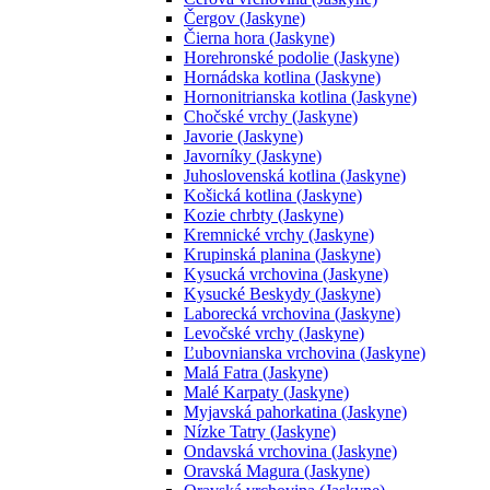
Čergov (Jaskyne)
Čierna hora (Jaskyne)
Horehronské podolie (Jaskyne)
Hornádska kotlina (Jaskyne)
Hornonitrianska kotlina (Jaskyne)
Chočské vrchy (Jaskyne)
Javorie (Jaskyne)
Javorníky (Jaskyne)
Juhoslovenská kotlina (Jaskyne)
Košická kotlina (Jaskyne)
Kozie chrbty (Jaskyne)
Kremnické vrchy (Jaskyne)
Krupinská planina (Jaskyne)
Kysucká vrchovina (Jaskyne)
Kysucké Beskydy (Jaskyne)
Laborecká vrchovina (Jaskyne)
Levočské vrchy (Jaskyne)
Ľubovnianska vrchovina (Jaskyne)
Malá Fatra (Jaskyne)
Malé Karpaty (Jaskyne)
Myjavská pahorkatina (Jaskyne)
Nízke Tatry (Jaskyne)
Ondavská vrchovina (Jaskyne)
Oravská Magura (Jaskyne)