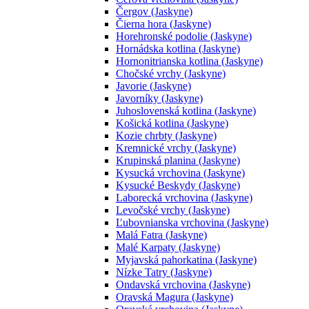
Čergov (Jaskyne)
Čierna hora (Jaskyne)
Horehronské podolie (Jaskyne)
Hornádska kotlina (Jaskyne)
Hornonitrianska kotlina (Jaskyne)
Chočské vrchy (Jaskyne)
Javorie (Jaskyne)
Javorníky (Jaskyne)
Juhoslovenská kotlina (Jaskyne)
Košická kotlina (Jaskyne)
Kozie chrbty (Jaskyne)
Kremnické vrchy (Jaskyne)
Krupinská planina (Jaskyne)
Kysucká vrchovina (Jaskyne)
Kysucké Beskydy (Jaskyne)
Laborecká vrchovina (Jaskyne)
Levočské vrchy (Jaskyne)
Ľubovnianska vrchovina (Jaskyne)
Malá Fatra (Jaskyne)
Malé Karpaty (Jaskyne)
Myjavská pahorkatina (Jaskyne)
Nízke Tatry (Jaskyne)
Ondavská vrchovina (Jaskyne)
Oravská Magura (Jaskyne)