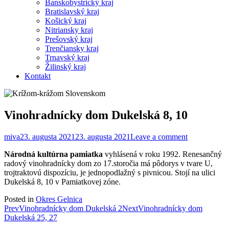
Banskobystrický kraj
Bratislavský kraj
Košický kraj
Nitriansky kraj
Prešovský kraj
Trenčiansky kraj
Trnavský kraj
Žilinský kraj
Kontakt
Vinohradnícky dom Dukelská 8, 10
miva
23. augusta 2021
23. augusta 2021
Leave a comment
Národná kultúrna pamiatka
vyhlásená v roku 1992. Renesančný
radový vinohradnícky dom zo 17.storočia má pôdorys v tvare U,
trojtraktovú dispozíciu, je jednopodlažný s pivnicou. Stojí na ulici
Dukelská 8, 10 v Pamiatkovej zóne.
Posted in
Okres Gelnica
Post
Prev
Vinohradnícky dom Dukelská 2
Next
Vinohradnícky dom
Dukelská 25, 27
navigation