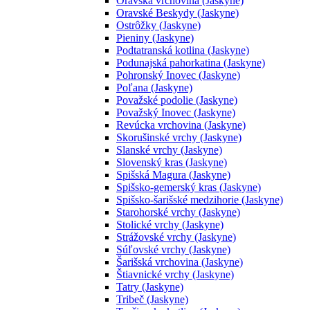
Oravská vrchovina (Jaskyne)
Oravské Beskydy (Jaskyne)
Ostrôžky (Jaskyne)
Pieniny (Jaskyne)
Podtatranská kotlina (Jaskyne)
Podunajská pahorkatina (Jaskyne)
Pohronský Inovec (Jaskyne)
Poľana (Jaskyne)
Považské podolie (Jaskyne)
Považský Inovec (Jaskyne)
Revúcka vrchovina (Jaskyne)
Skorušinské vrchy (Jaskyne)
Slanské vrchy (Jaskyne)
Slovenský kras (Jaskyne)
Spišská Magura (Jaskyne)
Spišsko-gemerský kras (Jaskyne)
Spišsko-šarišské medzihorie (Jaskyne)
Starohorské vrchy (Jaskyne)
Stolické vrchy (Jaskyne)
Strážovské vrchy (Jaskyne)
Súľovské vrchy (Jaskyne)
Šarišská vrchovina (Jaskyne)
Štiavnické vrchy (Jaskyne)
Tatry (Jaskyne)
Tribeč (Jaskyne)