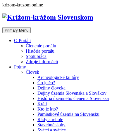
Skip
krizom-krazom.online
to
content
Primary Menu
O Portáli
Členenie portálu
História portálu
Spolupráca
Zdroje informácií
Pojmy
Človek
Archeologické kultúry
Čo je čo?
Dejiny človeka
Dejiny územia Slovenska a Slovákov
História územného členenia Slovenska
Králi
Kto je kto?
Pamiatkové územia na Slovensku
Rády a rehole
Stavebné slohy
Svätci a svätice