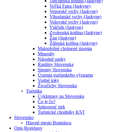
Turčianska kotlina (Jaskyne)
Veľká Fatra (Jaskyne)
Veporské vrchy (Jaskyne)
Vihorlatské vrchy (Jaskyne)
Volovské vrchy (Jaskyne)
Vtáčnik (Jaskyne)
Zvolenská kotlina (Jaskyne)
Žiar (Jaskyne)
Žilinská kotlina (Jaskyne)
Maloplošné chránené územia
Minerály
Národné parky
Rastliny Slovenska
Stromy Slovenska
Územia európskeho významu
Vodné toky
Živočíchy Slovenska
Turistika
Cyklotrasy na Slovensku
Čo je čo?
Splavnosť riek
Turistické chodníky KST
Slovensko
Hlavné mesto Bratislava
Opis Regiónov