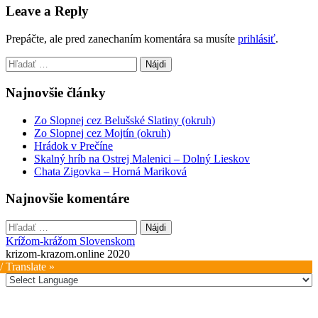
Leave a Reply
Prepáčte, ale pred zanechaním komentára sa musíte
prihlásiť
.
Hľadať:
Najnovšie články
Zo Slopnej cez Belušské Slatiny (okruh)
Zo Slopnej cez Mojtín (okruh)
Hrádok v Prečíne
Skalný hríb na Ostrej Malenici – Dolný Lieskov
Chata Zigovka – Horná Mariková
Najnovšie komentáre
Hľadať:
Krížom-krážom Slovenskom
krizom-krazom.online 2020
/ Translate »