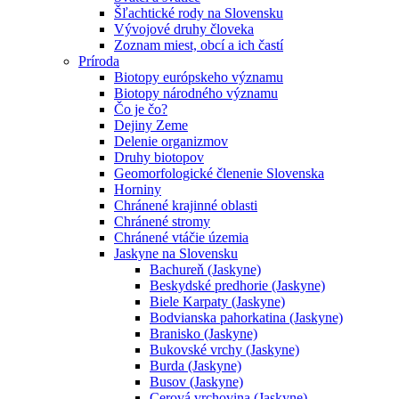
Šľachtické rody na Slovensku
Vývojové druhy človeka
Zoznam miest, obcí a ich častí
Príroda
Biotopy európskeho významu
Biotopy národného významu
Čo je čo?
Dejiny Zeme
Delenie organizmov
Druhy biotopov
Geomorfologické členenie Slovenska
Horniny
Chránené krajinné oblasti
Chránené stromy
Chránené vtáčie územia
Jaskyne na Slovensku
Bachureň (Jaskyne)
Beskydské predhorie (Jaskyne)
Biele Karpaty (Jaskyne)
Bodvianska pahorkatina (Jaskyne)
Branisko (Jaskyne)
Bukovské vrchy (Jaskyne)
Burda (Jaskyne)
Busov (Jaskyne)
Cerová vrchovina (Jaskyne)