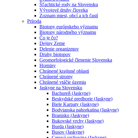
Šľachtické rody na Slovensku
Vývojové druhy človeka
Zoznam miest, obcí a ich častí
Príroda
Biotopy európskeho významu
Biotopy národného významu
Čo je čo?
Dejiny Zeme
Delenie organizmov
Druhy biotopov
Geomorfologické členenie Slovenska
Horniny
Chránené krajinné oblasti
Chránené stromy
Chránené vtáčie územia
Jaskyne na Slovensku
Bachureň (Jaskyne)
Beskydské predhorie (Jaskyne)
Biele Karpaty (Jaskyne)
Bodvianska pahorkatina (Jaskyne)
Branisko (Jaskyne)
Bukovské vrchy (Jaskyne)
Burda (Jaskyne)
Busov (Jaskyne)
Cerová vrchovina (Jaskyne)