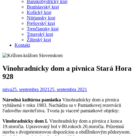
Banskobystrický kraj
Bratislavský kraj
Košický kraj
Nitriansky kraj
Prešovský kraj
Trenčiansky kraj
Trnavský kraj
Žilinský kraj
Kontakt
Vinohradnícky dom a pivnica Stará Hora
928
miva
25. septembra 2021
25. septembra 2021
Národná kultúrna pamiatka
Vinohradnícky dom a pivnica
vyhlásená v roku 1983. Nachádza sa v Pamiatkovej rezervácii
ľudového staviteľstva. Tvoria ju viaceré pamiatkové objekty:
Vinohradnícky dom I.
Vinohradnícky dom a pivnica z konca
19.storočia. Upravovaný bol v 80.rokoch 20.storočia. Prízemná
stavba s dvojpriestorovou dispozíciou a obdĺžnikovým pôdorysom.