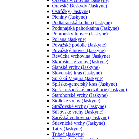
Oravská vrchovina (Jaskyne)
Oravské Beskydy (Jaskyne)
Ostrôžky (Jaskyne)
Pieniny (Jaskyne)
Podtatranská kotlina (Jaskyne)
Podunajská pahorkatina (Jaskyne)
Pohronský Inovec (Jaskyne)
Poľana (Jaskyne)
Považské podolie (Jaskyne)
Považský Inovec (Jaskyne)
Revúcka vrchovina (Jaskyne)
Skorušinské vrchy (Jaskyne)
Slanské vrchy (Jaskyne)
Slovenský kras (Jaskyne)
Spišská Magura (Jaskyne)
Spišsko-gemerský kras (Jaskyne)
Spišsko-šarišské medzihorie (Jaskyne)
Starohorské vrchy (Jaskyne)
Stolické vrchy (Jaskyne)
Strážovské vrchy (Jaskyne)
Súľovské vrchy (Jaskyne)
Šarišská vrchovina (Jaskyne)
Štiavnické vrchy (Jaskyne)
Tatry (Jaskyne)
Tribeč (Jaskyne)