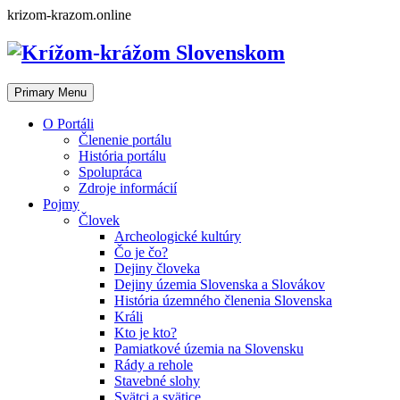
Skip
krizom-krazom.online
to
content
Primary Menu
O Portáli
Členenie portálu
História portálu
Spolupráca
Zdroje informácií
Pojmy
Človek
Archeologické kultúry
Čo je čo?
Dejiny človeka
Dejiny územia Slovenska a Slovákov
História územného členenia Slovenska
Králi
Kto je kto?
Pamiatkové územia na Slovensku
Rády a rehole
Stavebné slohy
Svätci a svätice