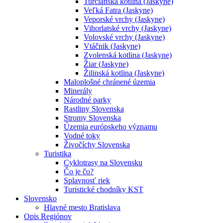
Turčianska kotlina (Jaskyne)
Veľká Fatra (Jaskyne)
Veporské vrchy (Jaskyne)
Vihorlatské vrchy (Jaskyne)
Volovské vrchy (Jaskyne)
Vtáčnik (Jaskyne)
Zvolenská kotlina (Jaskyne)
Žiar (Jaskyne)
Žilinská kotlina (Jaskyne)
Maloplošné chránené územia
Minerály
Národné parky
Rastliny Slovenska
Stromy Slovenska
Územia európskeho významu
Vodné toky
Živočíchy Slovenska
Turistika
Cyklotrasy na Slovensku
Čo je čo?
Splavnosť riek
Turistické chodníky KST
Slovensko
Hlavné mesto Bratislava
Opis Regiónov