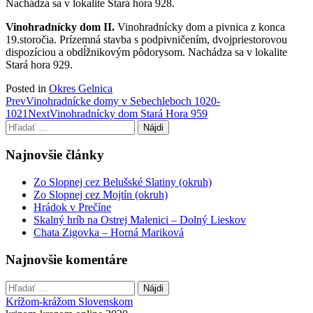
Nachádza sa v lokalite Stará hora 928.
Vinohradnícky dom II.
Vinohradnícky dom a pivnica z konca
19.storočia. Prízemná stavba s podpivničením, dvojpriestorovou
dispozíciou a obdĺžnikovým pôdorysom. Nachádza sa v lokalite
Stará hora 929.
Posted in
Okres Gelnica
Post
Prev
Vinohradnícke domy v Sebechleboch 1020-
1021
Next
Vinohradnícky dom Stará Hora 959
navigation
Hľadať:
Najnovšie články
Zo Slopnej cez Belušské Slatiny (okruh)
Zo Slopnej cez Mojtín (okruh)
Hrádok v Prečíne
Skalný hríb na Ostrej Malenici – Dolný Lieskov
Chata Zigovka – Horná Mariková
Najnovšie komentáre
Hľadať:
Krížom-krážom Slovenskom