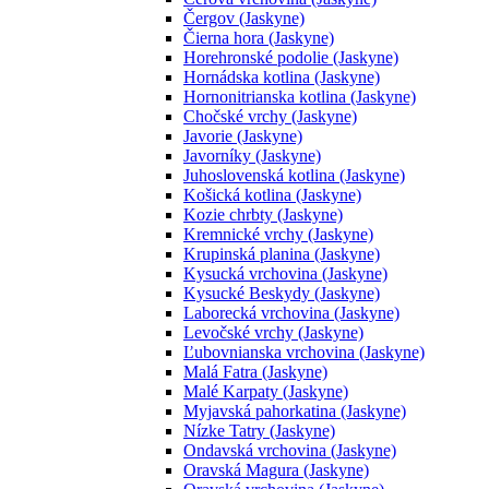
Čergov (Jaskyne)
Čierna hora (Jaskyne)
Horehronské podolie (Jaskyne)
Hornádska kotlina (Jaskyne)
Hornonitrianska kotlina (Jaskyne)
Chočské vrchy (Jaskyne)
Javorie (Jaskyne)
Javorníky (Jaskyne)
Juhoslovenská kotlina (Jaskyne)
Košická kotlina (Jaskyne)
Kozie chrbty (Jaskyne)
Kremnické vrchy (Jaskyne)
Krupinská planina (Jaskyne)
Kysucká vrchovina (Jaskyne)
Kysucké Beskydy (Jaskyne)
Laborecká vrchovina (Jaskyne)
Levočské vrchy (Jaskyne)
Ľubovnianska vrchovina (Jaskyne)
Malá Fatra (Jaskyne)
Malé Karpaty (Jaskyne)
Myjavská pahorkatina (Jaskyne)
Nízke Tatry (Jaskyne)
Ondavská vrchovina (Jaskyne)
Oravská Magura (Jaskyne)