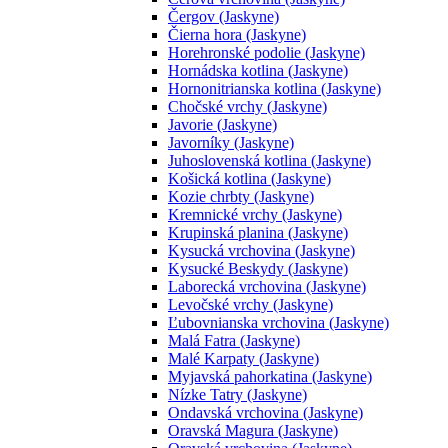
Čergov (Jaskyne)
Čierna hora (Jaskyne)
Horehronské podolie (Jaskyne)
Hornádska kotlina (Jaskyne)
Hornonitrianska kotlina (Jaskyne)
Chočské vrchy (Jaskyne)
Javorie (Jaskyne)
Javorníky (Jaskyne)
Juhoslovenská kotlina (Jaskyne)
Košická kotlina (Jaskyne)
Kozie chrbty (Jaskyne)
Kremnické vrchy (Jaskyne)
Krupinská planina (Jaskyne)
Kysucká vrchovina (Jaskyne)
Kysucké Beskydy (Jaskyne)
Laborecká vrchovina (Jaskyne)
Levočské vrchy (Jaskyne)
Ľubovnianska vrchovina (Jaskyne)
Malá Fatra (Jaskyne)
Malé Karpaty (Jaskyne)
Myjavská pahorkatina (Jaskyne)
Nízke Tatry (Jaskyne)
Ondavská vrchovina (Jaskyne)
Oravská Magura (Jaskyne)