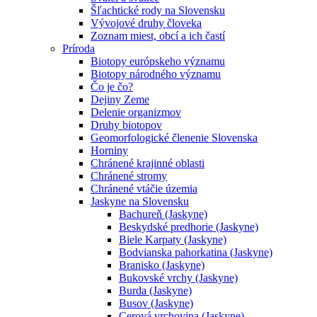
Šľachtické rody na Slovensku
Vývojové druhy človeka
Zoznam miest, obcí a ich častí
Príroda
Biotopy európskeho významu
Biotopy národného významu
Čo je čo?
Dejiny Zeme
Delenie organizmov
Druhy biotopov
Geomorfologické členenie Slovenska
Horniny
Chránené krajinné oblasti
Chránené stromy
Chránené vtáčie územia
Jaskyne na Slovensku
Bachureň (Jaskyne)
Beskydské predhorie (Jaskyne)
Biele Karpaty (Jaskyne)
Bodvianska pahorkatina (Jaskyne)
Branisko (Jaskyne)
Bukovské vrchy (Jaskyne)
Burda (Jaskyne)
Busov (Jaskyne)
Cerová vrchovina (Jaskyne)