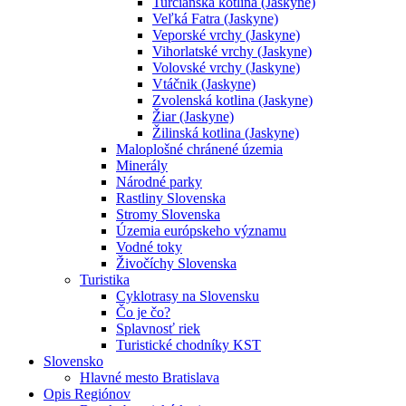
Turčianska kotlina (Jaskyne)
Veľká Fatra (Jaskyne)
Veporské vrchy (Jaskyne)
Vihorlatské vrchy (Jaskyne)
Volovské vrchy (Jaskyne)
Vtáčnik (Jaskyne)
Zvolenská kotlina (Jaskyne)
Žiar (Jaskyne)
Žilinská kotlina (Jaskyne)
Maloplošné chránené územia
Minerály
Národné parky
Rastliny Slovenska
Stromy Slovenska
Územia európskeho významu
Vodné toky
Živočíchy Slovenska
Turistika
Cyklotrasy na Slovensku
Čo je čo?
Splavnosť riek
Turistické chodníky KST
Slovensko
Hlavné mesto Bratislava
Opis Regiónov