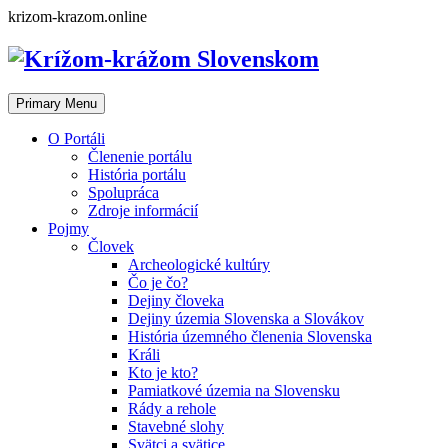
Skip
krizom-krazom.online
to
content
Primary Menu
O Portáli
Členenie portálu
História portálu
Spolupráca
Zdroje informácií
Pojmy
Človek
Archeologické kultúry
Čo je čo?
Dejiny človeka
Dejiny územia Slovenska a Slovákov
História územného členenia Slovenska
Králi
Kto je kto?
Pamiatkové územia na Slovensku
Rády a rehole
Stavebné slohy
Svätci a svätice