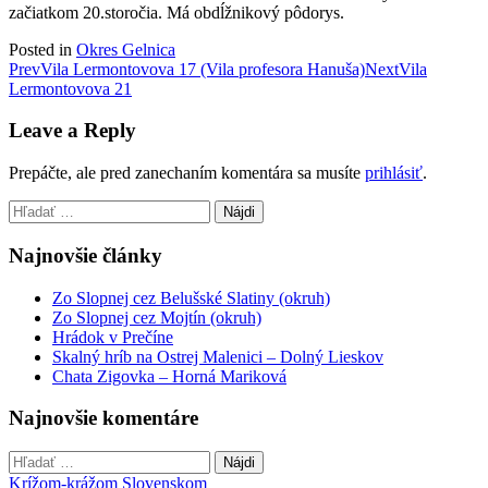
začiatkom 20.storočia. Má obdĺžnikový pôdorys.
Posted in
Okres Gelnica
Post
Prev
Vila Lermontovova 17 (Vila profesora Hanuša)
Next
Vila
Lermontovova 21
navigation
Leave a Reply
Prepáčte, ale pred zanechaním komentára sa musíte
prihlásiť
.
Hľadať:
Najnovšie články
Zo Slopnej cez Belušské Slatiny (okruh)
Zo Slopnej cez Mojtín (okruh)
Hrádok v Prečíne
Skalný hríb na Ostrej Malenici – Dolný Lieskov
Chata Zigovka – Horná Mariková
Najnovšie komentáre
Hľadať:
Krížom-krážom Slovenskom