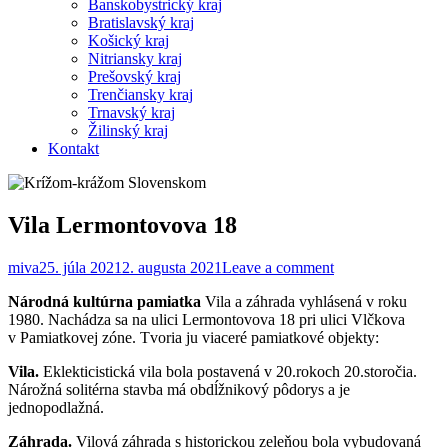
Banskobystrický kraj
Bratislavský kraj
Košický kraj
Nitriansky kraj
Prešovský kraj
Trenčiansky kraj
Trnavský kraj
Žilinský kraj
Kontakt
Vila Lermontovova 18
miva
25. júla 2021
2. augusta 2021
Leave a comment
Národná kultúrna pamiatka
Vila a záhrada vyhlásená v roku
1980. Nachádza sa na ulici Lermontovova 18 pri ulici Vlčkova
v Pamiatkovej zóne. Tvoria ju viaceré pamiatkové objekty:
Vila.
Eklekticistická vila bola postavená v 20.rokoch 20.storočia.
Nárožná solitérna stavba má obdĺžnikový pôdorys a je
jednopodlažná.
Záhrada.
Vilová záhrada s historickou zeleňou bola vybudovaná