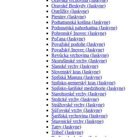
Oravská vrchovina (Jaskyne)
Oravské Beskydy (Jaskyne)
Ostrôžky (Jaskyne)
Pieniny (Jaskyne)
Podtatranská kotlina (Jaskyne)
Podunajská pahorkatina (Jaskyne)
Pohronský Inovec (Jaskyne)
Poľana (Jaskyne)
Považské podolie (Jaskyne)
Považský Inovec (Jaskyne)
Revúcka vrchovina (Jaskyne)
Skorušinské vrchy (Jaskyne)
Slanské vrchy (Jaskyne)
Slovenský kras (Jaskyne)
Spišská Magura (Jaskyne)
Spišsko-gemerský kras (Jaskyne)
Spišsko-šarišské medzihorie (Jaskyne)
Starohorské vrchy (Jaskyne)
Stolické vrchy (Jaskyne)
Strážovské vrchy (Jaskyne)
Súľovské vrchy (Jaskyne)
Šarišská vrchovina (Jaskyne)
Štiavnické vrchy (Jaskyne)
Tatry (Jaskyne)
Tribeč (Jaskyne)