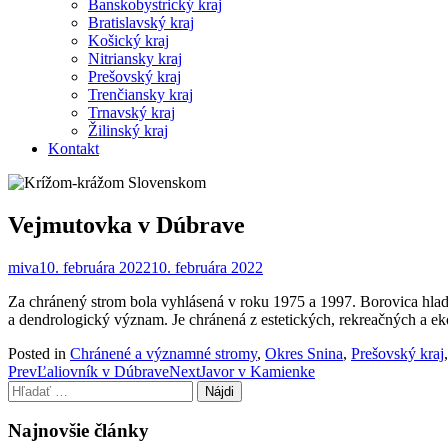
Banskobystrický kraj
Bratislavský kraj
Košický kraj
Nitriansky kraj
Prešovský kraj
Trenčiansky kraj
Trnavský kraj
Žilinský kraj
Kontakt
Vejmutovka v Dúbrave
miva
10. februára 2022
10. februára 2022
Za chránený strom bola vyhlásená v roku 1975 a 1997. Borovica h
a dendrologický význam. Je chránená z estetických, rekreačných a e
Posted in
Chránené a významné stromy
,
Okres Snina
,
Prešovský kraj
Post
Prev
Ľaliovník v Dúbrave
Next
Javor v Kamienke
Hľadať:
navigation
Najnovšie články