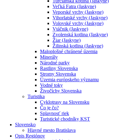
Turčianska kotlina (Jaskyne)
Veľká Fatra (Jaskyne)
Veporské vrchy (Jaskyne)
Vihorlatské vrchy (Jaskyne)
Volovské vrchy (Jaskyne)
Vtáčnik (Jaskyne)
Zvolenská kotlina (Jaskyne)
Žiar (Jaskyne)
Žilinská kotlina (Jaskyne)
Maloplošné chránené územia
Minerály
Národné parky
Rastliny Slovenska
Stromy Slovenska
Územia európskeho významu
Vodné toky
Živočíchy Slovenska
Turistika
Cyklotrasy na Slovensku
Čo je čo?
Splavnosť riek
Turistické chodníky KST
Slovensko
Hlavné mesto Bratislava
Opis Regiónov