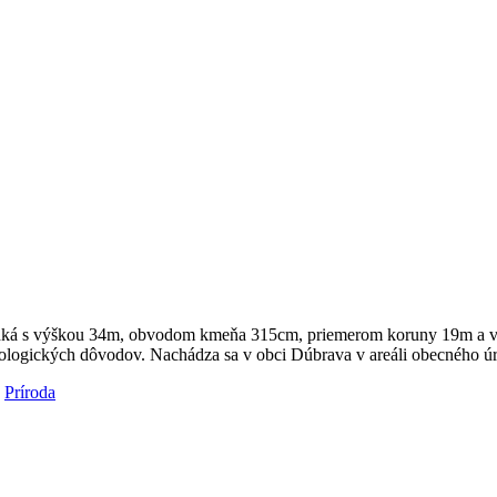
ladká s výškou 34m, obvodom kmeňa 315cm, priemerom koruny 19m a v
kologických dôvodov. Nachádza sa v obci Dúbrava v areáli obecného ú
,
Príroda