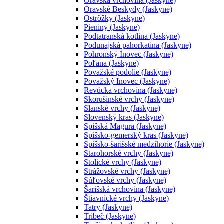
Oravská vrchovina (Jaskyne)
Oravské Beskydy (Jaskyne)
Ostrôžky (Jaskyne)
Pieniny (Jaskyne)
Podtatranská kotlina (Jaskyne)
Podunajská pahorkatina (Jaskyne)
Pohronský Inovec (Jaskyne)
Poľana (Jaskyne)
Považské podolie (Jaskyne)
Považský Inovec (Jaskyne)
Revúcka vrchovina (Jaskyne)
Skorušinské vrchy (Jaskyne)
Slanské vrchy (Jaskyne)
Slovenský kras (Jaskyne)
Spišská Magura (Jaskyne)
Spišsko-gemerský kras (Jaskyne)
Spišsko-šarišské medzihorie (Jaskyne)
Starohorské vrchy (Jaskyne)
Stolické vrchy (Jaskyne)
Strážovské vrchy (Jaskyne)
Súľovské vrchy (Jaskyne)
Šarišská vrchovina (Jaskyne)
Štiavnické vrchy (Jaskyne)
Tatry (Jaskyne)
Tribeč (Jaskyne)