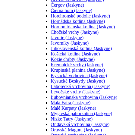
Čergov (Jaskyne)
Čierna hora (Jaskyne)
Horehronské podolie (Jaskyne)
Hornádska kotlina (Jaskyne)
Hornonitrianska kotlina (Jaskyne)
Chočské vrchy (Jaskyne)
Javorie (Jaskyne)
Javorníky (Jaskyne)
Juhoslovenská kotlina (Jaskyne)
Košická kotlina (Jaskyne)
Kozie chrbty (Jaskyne)
Kremnické vrchy (Jaskyne)
Krupinská planina (Jaskyne)
Kysucká vrchovina (Jaskyne)
Kysucké Beskydy (Jaskyne)
Laborecká vrchovina (Jaskyne)
Levočské vrchy (Jaskyne)
Ľubovnianska vrchovina (Jaskyne)
Malá Fatra (Jaskyne)
Malé Karpaty (Jaskyne)
Myjavská pahorkatina (Jaskyne)
Nízke Tatry (Jaskyne)
Ondavská vrchovina (Jaskyne)
Oravská Magura (Jaskyne)