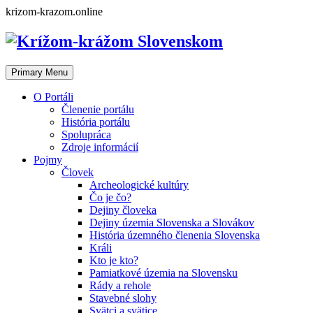
Skip
krizom-krazom.online
to
content
Primary Menu
O Portáli
Členenie portálu
História portálu
Spolupráca
Zdroje informácií
Pojmy
Človek
Archeologické kultúry
Čo je čo?
Dejiny človeka
Dejiny územia Slovenska a Slovákov
História územného členenia Slovenska
Králi
Kto je kto?
Pamiatkové územia na Slovensku
Rády a rehole
Stavebné slohy
Svätci a svätice