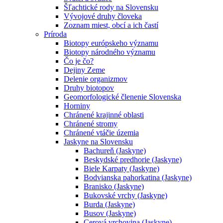
Šľachtické rody na Slovensku
Vývojové druhy človeka
Zoznam miest, obcí a ich častí
Príroda
Biotopy európskeho významu
Biotopy národného významu
Čo je čo?
Dejiny Zeme
Delenie organizmov
Druhy biotopov
Geomorfologické členenie Slovenska
Horniny
Chránené krajinné oblasti
Chránené stromy
Chránené vtáčie územia
Jaskyne na Slovensku
Bachureň (Jaskyne)
Beskydské predhorie (Jaskyne)
Biele Karpaty (Jaskyne)
Bodvianska pahorkatina (Jaskyne)
Branisko (Jaskyne)
Bukovské vrchy (Jaskyne)
Burda (Jaskyne)
Busov (Jaskyne)
Cerová vrchovina (Jaskyne)