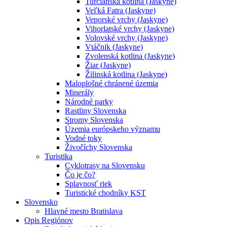
Turčianska kotlina (Jaskyne)
Veľká Fatra (Jaskyne)
Veporské vrchy (Jaskyne)
Vihorlatské vrchy (Jaskyne)
Volovské vrchy (Jaskyne)
Vtáčnik (Jaskyne)
Zvolenská kotlina (Jaskyne)
Žiar (Jaskyne)
Žilinská kotlina (Jaskyne)
Maloplošné chránené územia
Minerály
Národné parky
Rastliny Slovenska
Stromy Slovenska
Územia európskeho významu
Vodné toky
Živočíchy Slovenska
Turistika
Cyklotrasy na Slovensku
Čo je čo?
Splavnosť riek
Turistické chodníky KST
Slovensko
Hlavné mesto Bratislava
Opis Regiónov