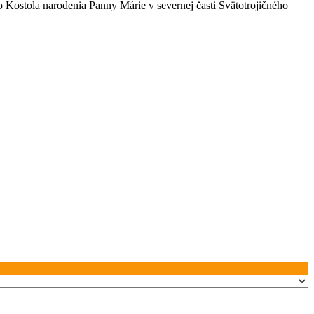
Kostola narodenia Panny Márie v severnej časti Svätotrojičného