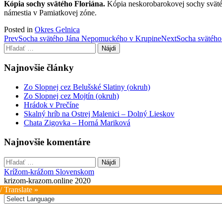
Kópia sochy svätého Floriána.
Kópia neskorobarokovej sochy svätéh
námestia v Pamiatkovej zóne.
Posted in
Okres Gelnica
Post
Prev
Socha svätého Jána Nepomuckého v Krupine
Next
Socha svätého
Hľadať:
navigation
Najnovšie články
Zo Slopnej cez Belušské Slatiny (okruh)
Zo Slopnej cez Mojtín (okruh)
Hrádok v Prečíne
Skalný hríb na Ostrej Malenici – Dolný Lieskov
Chata Zigovka – Horná Mariková
Najnovšie komentáre
Hľadať:
Krížom-krážom Slovenskom
krizom-krazom.online 2020
/ Translate »