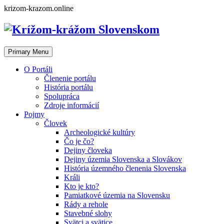
Skip
krizom-krazom.online
to
content
Primary Menu
O Portáli
Členenie portálu
História portálu
Spolupráca
Zdroje informácií
Pojmy
Človek
Archeologické kultúry
Čo je čo?
Dejiny človeka
Dejiny územia Slovenska a Slovákov
História územného členenia Slovenska
Králi
Kto je kto?
Pamiatkové územia na Slovensku
Rády a rehole
Stavebné slohy
Svätci a svätice