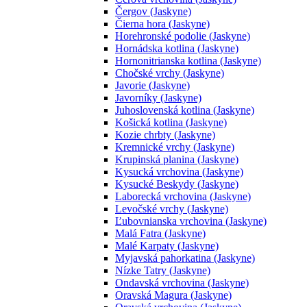
Čergov (Jaskyne)
Čierna hora (Jaskyne)
Horehronské podolie (Jaskyne)
Hornádska kotlina (Jaskyne)
Hornonitrianska kotlina (Jaskyne)
Chočské vrchy (Jaskyne)
Javorie (Jaskyne)
Javorníky (Jaskyne)
Juhoslovenská kotlina (Jaskyne)
Košická kotlina (Jaskyne)
Kozie chrbty (Jaskyne)
Kremnické vrchy (Jaskyne)
Krupinská planina (Jaskyne)
Kysucká vrchovina (Jaskyne)
Kysucké Beskydy (Jaskyne)
Laborecká vrchovina (Jaskyne)
Levočské vrchy (Jaskyne)
Ľubovnianska vrchovina (Jaskyne)
Malá Fatra (Jaskyne)
Malé Karpaty (Jaskyne)
Myjavská pahorkatina (Jaskyne)
Nízke Tatry (Jaskyne)
Ondavská vrchovina (Jaskyne)
Oravská Magura (Jaskyne)