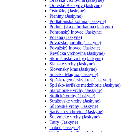
Oravská vrchovina (Jaskyne)
Oravské Beskydy (Jaskyne)
Ostrôžky (Jaskyne)
Pieniny (Jaskyne)
Podtatranská kotlina (Jaskyne)
Podunajská pahorkatina (Jaskyne)
Pohronský Inovec (Jaskyne)
Poľana (Jaskyne)
Považské podolie (Jaskyne)
Považský Inovec (Jaskyne)
Revúcka vrchovina (Jaskyne)
Skorušinské vrchy (Jaskyne)
Slanské vrchy (Jaskyne)
Slovenský kras (Jaskyne)
Spišská Magura (Jaskyne)
Spišsko-gemerský kras (Jaskyne)
Spišsko-šarišské medzihorie (Jaskyne)
Starohorské vrchy (Jaskyne)
Stolické vrchy (Jaskyne)
Strážovské vrchy (Jaskyne)
Súľovské vrchy (Jaskyne)
Šarišská vrchovina (Jaskyne)
Štiavnické vrchy (Jaskyne)
Tatry (Jaskyne)
Tribeč (Jaskyne)