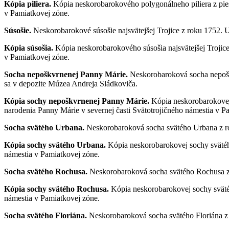
Kópia piliera.
Kópia neskorobarokového polygonálneho piliera z pies
v Pamiatkovej zóne.
Súsošie.
Neskorobarokové súsošie najsvätejšej Trojice z roku 1752. 
Kópia súsošia.
Kópia neskorobarokového súsošia najsvätejšej Trojice
v Pamiatkovej zóne.
Socha nepoškvrnenej Panny Márie.
Neskorobaroková socha nepošk
sa v depozite Múzea Andreja Sládkoviča.
Kópia sochy nepoškvrnenej Panny Márie.
Kópia neskorobarokovej
narodenia Panny Márie v severnej časti Svätotrojičného námestia v P
Socha svätého Urbana.
Neskorobaroková socha svätého Urbana z ro
Kópia sochy svätého Urbana.
Kópia neskorobarokovej sochy svätéh
námestia v Pamiatkovej zóne.
Socha svätého Rochusa.
Neskorobaroková socha svätého Rochusa z 
Kópia sochy svätého Rochusa.
Kópia neskorobarokovej sochy sväté
námestia v Pamiatkovej zóne.
Socha svätého Floriána.
Neskorobaroková socha svätého Floriána z 