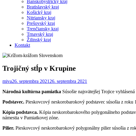
Banskobystrický kraj
Bratislavský kraj
Košický kraj
Nitriansky kraj
Prešovský kraj
Trenčiansky kraj
Trnavský kraj
Žilinský kraj
Kontakt
Trojičný stĺp v Krupine
miva
26. septembra 2021
26. septembra 2021
Národná kultúrna pamiatka
Súsošie najsvätejšej Trojice vyhlásená
Podstavec.
Pieskovcový neskorobarokový podstavec súsošia z roku 1
Kópia podstavca.
Kópia neskorobarokového polygonálneho podstavca
námestia v Pamiatkovej zóne.
Pilier.
Pieskovcový neskorobarokový polygonálny pilier súsošia z ro