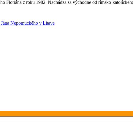
o Floriána z roku 1982. Nachádza sa východne od rímsko-katolíckeho 
 Jána Nepomuckého v Litave