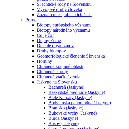
Šľachtické rody na Slovensku
Vývojové druhy človeka
Zoznam miest, obcí a ich častí
Príroda
Biotopy európskeho významu
Biotopy národného významu
Čo je čo?
Dejiny Zeme
Delenie organizmov
Druhy biotopov
Geomorfologické členenie Slovenska
Horniny
Chránené krajinné oblasti
Chránené stromy
Chránené vtáčie územia
Jaskyne na Slovensku
Bachureň (Jaskyne)
Beskydské predhorie (Jaskyne)
Biele Karpaty (Jaskyne)
Bodvianska pahorkatina (Jaskyne)
Branisko (Jaskyne)
Bukovské vrchy (Jaskyne)
Burda (Jaskyne)
Busov (Jaskyne)
Cerová vrchovina (Jaskyne)