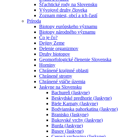
Šľachtické rody na Slovensku
Vývojové druhy človeka
Zoznam miest, obcí a ich častí
Príroda
Biotopy európskeho významu
Biotopy národného významu
Čo je čo?
Dejiny Zeme
Delenie organizmov
Druhy biotopov
Geomorfologické členenie Slovenska
Horniny
Chránené krajinné oblasti
Chránené stromy
Chránené vtáčie územia
Jaskyne na Slovensku
Bachureň (Jaskyne)
Beskydské predhorie (Jaskyne)
Biele Karpaty (Jaskyne)
Bodvianska pahorkatina (Jaskyne)
Branisko (Jaskyne)
Bukovské vrchy (Jaskyne)
Burda (Jaskyne)
Busov (Jaskyne)
Cerová vrchovina (Jaskyne)