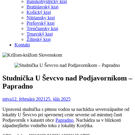
Banskobystrický kraj
Bratislavský kraj
Košický kraj
Nitriansky kraj
Prešovský kraj
Trenčiansky kraj
Trnavský kraj
Žilinský kraj
Kontakt
Studnička U Ševcvo nad Podjavorníkom –
Papradno
miva
12. februára 2021
25. júla 2025
Upravená studnička s pitnou vodou sa nachádza severozápadne od
lokality U Ševcvo pri spevnenej ceste severne od miestnej časti
Podjavorník v katastri obce
Papradno
. Nachádza sa v blízkosti
západnejšieho vodného toku z lokality Korýtka.