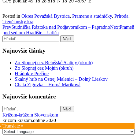
GPS poloha: 49°18’28.818″N 18°20’45.67″E.
Posted in
Okres Považská Bystrica
,
Pramene a studničky
,
Príroda
,
Trenčiansky kraj
Post
Prev
Studnička Ráztoka nad Podjavorníkom – Papradno
Next
Prameň
pod sedlom Hradište – Udiča
navigation
Hľadať:
Najnovšie články
Zo Slopnej cez Belušské Slatiny (okruh)
Zo Slopnej cez Mojtín (okruh)
Hrádok v Prečíne
Skalný hríb na Ostrej Malenici – Dolný Lieskov
Chata Zigovka – Horná Mariková
Najnovšie komentáre
Hľadať:
Krížom-krážom Slovenskom
krizom-krazom.online 2020
/ Translate »