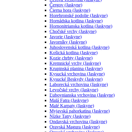
Čergov (Jaskyne)
Čierna hora (Jaskyne)
Horehronské podolie (Jaskyne)
Hornádska kotlina (Jaskyne)
Hornonitrianska kotlina (Jaskyne)
Chočské vrchy (Jaskyne)
Javorie (Jaskyne)
Javorníky (Jaskyne)
Juhoslovenská kotlina (Jaskyne)
Košická kotlina (Jaskyne)
Kozie chrbty (Jaskyne)
Kremnické vrchy (Jaskyne)
Krupinská planina (Jaskyne)
Kysucká vrchovina (Jaskyne)
Kysucké Beskydy (Jaskyne)
Laborecká vrchovina (Jaskyne)
Levočské vrchy (Jaskyne)
Ľubovnianska vrchovina (Jaskyne)
Malá Fatra (Jaskyne)
Malé Karpaty (Jaskyne)
Myjavská pahorkatina (Jaskyne)
Nízke Tatry (Jaskyne)
Ondavská vrchovina (Jaskyne)
Oravská Magura (Jaskyne)