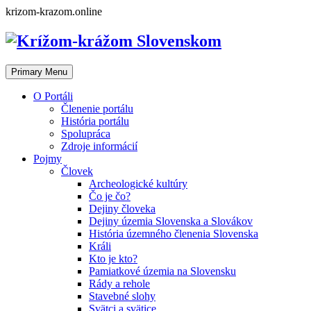
Skip
krizom-krazom.online
to
content
Primary Menu
O Portáli
Členenie portálu
História portálu
Spolupráca
Zdroje informácií
Pojmy
Človek
Archeologické kultúry
Čo je čo?
Dejiny človeka
Dejiny územia Slovenska a Slovákov
História územného členenia Slovenska
Králi
Kto je kto?
Pamiatkové územia na Slovensku
Rády a rehole
Stavebné slohy
Svätci a svätice