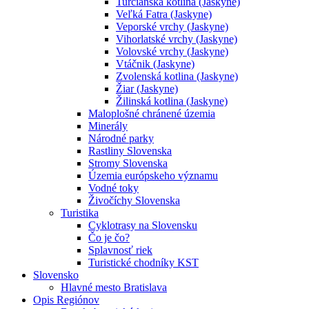
Turčianska kotlina (Jaskyne)
Veľká Fatra (Jaskyne)
Veporské vrchy (Jaskyne)
Vihorlatské vrchy (Jaskyne)
Volovské vrchy (Jaskyne)
Vtáčnik (Jaskyne)
Zvolenská kotlina (Jaskyne)
Žiar (Jaskyne)
Žilinská kotlina (Jaskyne)
Maloplošné chránené územia
Minerály
Národné parky
Rastliny Slovenska
Stromy Slovenska
Územia európskeho významu
Vodné toky
Živočíchy Slovenska
Turistika
Cyklotrasy na Slovensku
Čo je čo?
Splavnosť riek
Turistické chodníky KST
Slovensko
Hlavné mesto Bratislava
Opis Regiónov