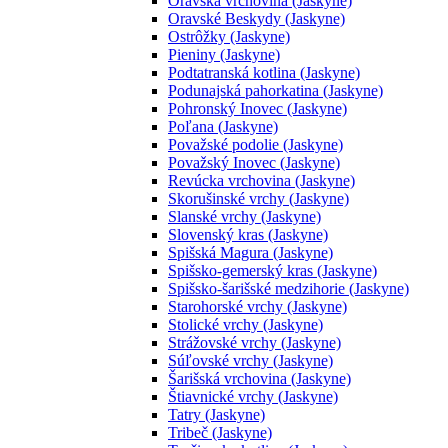
Oravská vrchovina (Jaskyne)
Oravské Beskydy (Jaskyne)
Ostrôžky (Jaskyne)
Pieniny (Jaskyne)
Podtatranská kotlina (Jaskyne)
Podunajská pahorkatina (Jaskyne)
Pohronský Inovec (Jaskyne)
Poľana (Jaskyne)
Považské podolie (Jaskyne)
Považský Inovec (Jaskyne)
Revúcka vrchovina (Jaskyne)
Skorušinské vrchy (Jaskyne)
Slanské vrchy (Jaskyne)
Slovenský kras (Jaskyne)
Spišská Magura (Jaskyne)
Spišsko-gemerský kras (Jaskyne)
Spišsko-šarišské medzihorie (Jaskyne)
Starohorské vrchy (Jaskyne)
Stolické vrchy (Jaskyne)
Strážovské vrchy (Jaskyne)
Súľovské vrchy (Jaskyne)
Šarišská vrchovina (Jaskyne)
Štiavnické vrchy (Jaskyne)
Tatry (Jaskyne)
Tribeč (Jaskyne)