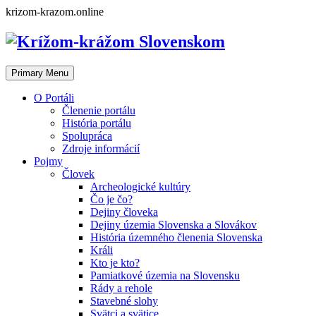
Skip
krizom-krazom.online
to
content
Primary Menu
O Portáli
Členenie portálu
História portálu
Spolupráca
Zdroje informácií
Pojmy
Človek
Archeologické kultúry
Čo je čo?
Dejiny človeka
Dejiny územia Slovenska a Slovákov
História územného členenia Slovenska
Králi
Kto je kto?
Pamiatkové územia na Slovensku
Rády a rehole
Stavebné slohy
Svätci a svätice