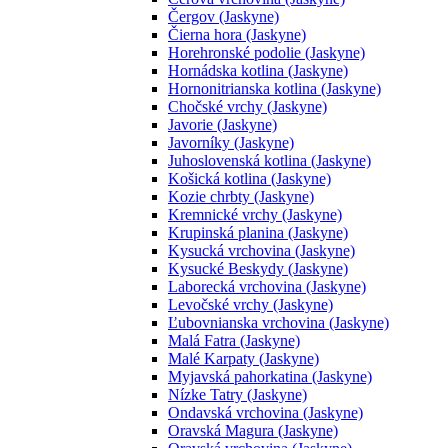
Čergov (Jaskyne)
Čierna hora (Jaskyne)
Horehronské podolie (Jaskyne)
Hornádska kotlina (Jaskyne)
Hornonitrianska kotlina (Jaskyne)
Chočské vrchy (Jaskyne)
Javorie (Jaskyne)
Javorníky (Jaskyne)
Juhoslovenská kotlina (Jaskyne)
Košická kotlina (Jaskyne)
Kozie chrbty (Jaskyne)
Kremnické vrchy (Jaskyne)
Krupinská planina (Jaskyne)
Kysucká vrchovina (Jaskyne)
Kysucké Beskydy (Jaskyne)
Laborecká vrchovina (Jaskyne)
Levočské vrchy (Jaskyne)
Ľubovnianska vrchovina (Jaskyne)
Malá Fatra (Jaskyne)
Malé Karpaty (Jaskyne)
Myjavská pahorkatina (Jaskyne)
Nízke Tatry (Jaskyne)
Ondavská vrchovina (Jaskyne)
Oravská Magura (Jaskyne)