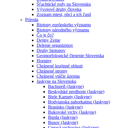
Šľachtické rody na Slovensku
Vývojové druhy človeka
Zoznam miest, obcí a ich častí
Príroda
Biotopy európskeho významu
Biotopy národného významu
Čo je čo?
Dejiny Zeme
Delenie organizmov
Druhy biotopov
Geomorfologické členenie Slovenska
Horniny
Chránené krajinné oblasti
Chránené stromy
Chránené vtáčie územia
Jaskyne na Slovensku
Bachureň (Jaskyne)
Beskydské predhorie (Jaskyne)
Biele Karpaty (Jaskyne)
Bodvianska pahorkatina (Jaskyne)
Branisko (Jaskyne)
Bukovské vrchy (Jaskyne)
Burda (Jaskyne)
Busov (Jaskyne)
Cerová vrchovina (Jaskyne)