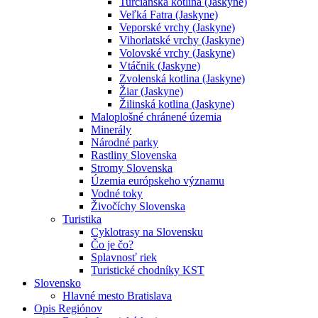
Turčianska kotlina (Jaskyne)
Veľká Fatra (Jaskyne)
Veporské vrchy (Jaskyne)
Vihorlatské vrchy (Jaskyne)
Volovské vrchy (Jaskyne)
Vtáčnik (Jaskyne)
Zvolenská kotlina (Jaskyne)
Žiar (Jaskyne)
Žilinská kotlina (Jaskyne)
Maloplošné chránené územia
Minerály
Národné parky
Rastliny Slovenska
Stromy Slovenska
Územia európskeho významu
Vodné toky
Živočíchy Slovenska
Turistika
Cyklotrasy na Slovensku
Čo je čo?
Splavnosť riek
Turistické chodníky KST
Slovensko
Hlavné mesto Bratislava
Opis Regiónov