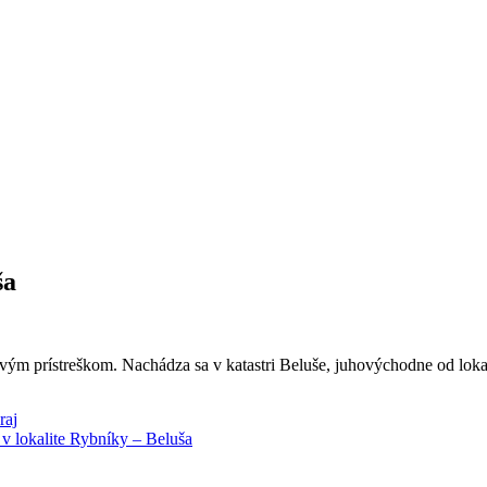
ša
ým prístreškom. Nachádza sa v katastri Beluše, juhovýchodne od lokal
raj
v lokalite Rybníky – Beluša