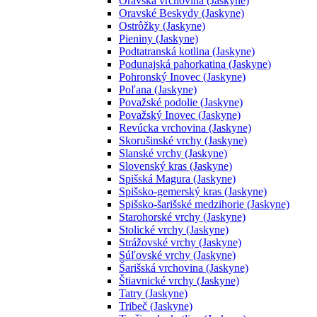
Oravská vrchovina (Jaskyne)
Oravské Beskydy (Jaskyne)
Ostrôžky (Jaskyne)
Pieniny (Jaskyne)
Podtatranská kotlina (Jaskyne)
Podunajská pahorkatina (Jaskyne)
Pohronský Inovec (Jaskyne)
Poľana (Jaskyne)
Považské podolie (Jaskyne)
Považský Inovec (Jaskyne)
Revúcka vrchovina (Jaskyne)
Skorušinské vrchy (Jaskyne)
Slanské vrchy (Jaskyne)
Slovenský kras (Jaskyne)
Spišská Magura (Jaskyne)
Spišsko-gemerský kras (Jaskyne)
Spišsko-šarišské medzihorie (Jaskyne)
Starohorské vrchy (Jaskyne)
Stolické vrchy (Jaskyne)
Strážovské vrchy (Jaskyne)
Súľovské vrchy (Jaskyne)
Šarišská vrchovina (Jaskyne)
Štiavnické vrchy (Jaskyne)
Tatry (Jaskyne)
Tribeč (Jaskyne)