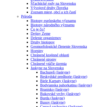
Šľachtické rody na Slovensku
Vývojové druhy človeka
Zoznam miest, obcí a ich častí
Príroda
Biotopy európskeho významu
Biotopy národného významu
Čo je čo?
Dejiny Zeme
Delenie organizmov
Druhy biotopov
Geomorfologické členenie Slovenska
Horniny
Chránené krajinné oblasti
Chránené stromy
Chránené vtáčie územia
Jaskyne na Slovensku
Bachureň (Jaskyne)
Beskydské predhorie (Jaskyne)
Biele Karpaty (Jaskyne)
Bodvianska pahorkatina (Jaskyne)
Branisko (Jaskyne)
Bukovské vrchy (Jaskyne)
Burda (Jaskyne)
Busov (Jaskyne)
Cerová vrchovina (Jaskyne)