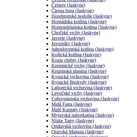
Čergov (Jaskyne)
Čierna hora (Jaskyne)
Horehronské podolie (Jaskyne)
Hornádska kotlina (Jaskyne)
Hornonitrianska kotlina (Jaskyne)
Chočské vrchy (Jaskyne)
Javorie (Jaskyne)
Javorníky (Jaskyne)
Juhoslovenská kotlina (Jaskyne)
Košická kotlina (Jaskyne)
Kozie chrbty (Jaskyne)
Kremnické vrchy (Jaskyne)
Krupinská planina (Jaskyne)
Kysucká vrchovina (Jaskyne)
Kysucké Beskydy (Jaskyne)
Laborecká vrchovina (Jaskyne)
Levočské vrchy (Jaskyne)
Ľubovnianska vrchovina (Jaskyne)
Malá Fatra (Jaskyne)
Malé Karpaty (Jaskyne)
Myjavská pahorkatina (Jaskyne)
Nízke Tatry (Jaskyne)
Ondavská vrchovina (Jaskyne)
Oravská Magura (Jaskyne)