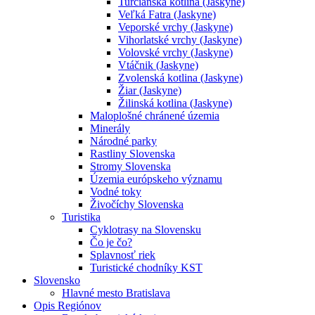
Turčianska kotlina (Jaskyne)
Veľká Fatra (Jaskyne)
Veporské vrchy (Jaskyne)
Vihorlatské vrchy (Jaskyne)
Volovské vrchy (Jaskyne)
Vtáčnik (Jaskyne)
Zvolenská kotlina (Jaskyne)
Žiar (Jaskyne)
Žilinská kotlina (Jaskyne)
Maloplošné chránené územia
Minerály
Národné parky
Rastliny Slovenska
Stromy Slovenska
Územia európskeho významu
Vodné toky
Živočíchy Slovenska
Turistika
Cyklotrasy na Slovensku
Čo je čo?
Splavnosť riek
Turistické chodníky KST
Slovensko
Hlavné mesto Bratislava
Opis Regiónov