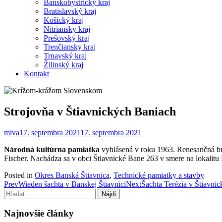
Banskobystrický kraj
Bratislavský kraj
Košický kraj
Nitriansky kraj
Prešovský kraj
Trenčiansky kraj
Trnavský kraj
Žilinský kraj
Kontakt
Strojovňa v Štiavnických Baniach
miva
17. septembra 2021
17. septembra 2021
Národná kultúrna pamiatka
vyhlásená v roku 1963. Renesančná bud
Fischer. Nachádza sa v obci Štiavnické Bane 263 v smere na lokalitu 
Posted in
Okres Banská Štiavnica
,
Technické pamiatky a stavby
Post
Prev
Wieden šachta v Banskej Štiavnici
Next
Šachta Terézia v Štiavni
Hľadať:
navigation
Najnovšie články