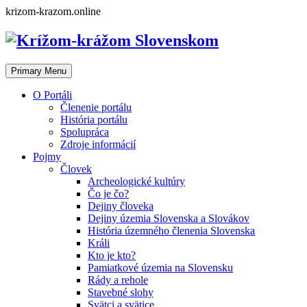
Skip
krizom-krazom.online
to
content
Primary Menu
O Portáli
Členenie portálu
História portálu
Spolupráca
Zdroje informácií
Pojmy
Človek
Archeologické kultúry
Čo je čo?
Dejiny človeka
Dejiny územia Slovenska a Slovákov
História územného členenia Slovenska
Králi
Kto je kto?
Pamiatkové územia na Slovensku
Rády a rehole
Stavebné slohy
Svätci a svätice