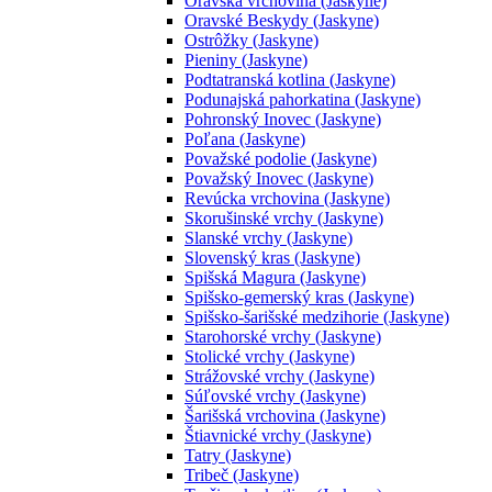
Oravská vrchovina (Jaskyne)
Oravské Beskydy (Jaskyne)
Ostrôžky (Jaskyne)
Pieniny (Jaskyne)
Podtatranská kotlina (Jaskyne)
Podunajská pahorkatina (Jaskyne)
Pohronský Inovec (Jaskyne)
Poľana (Jaskyne)
Považské podolie (Jaskyne)
Považský Inovec (Jaskyne)
Revúcka vrchovina (Jaskyne)
Skorušinské vrchy (Jaskyne)
Slanské vrchy (Jaskyne)
Slovenský kras (Jaskyne)
Spišská Magura (Jaskyne)
Spišsko-gemerský kras (Jaskyne)
Spišsko-šarišské medzihorie (Jaskyne)
Starohorské vrchy (Jaskyne)
Stolické vrchy (Jaskyne)
Strážovské vrchy (Jaskyne)
Súľovské vrchy (Jaskyne)
Šarišská vrchovina (Jaskyne)
Štiavnické vrchy (Jaskyne)
Tatry (Jaskyne)
Tribeč (Jaskyne)