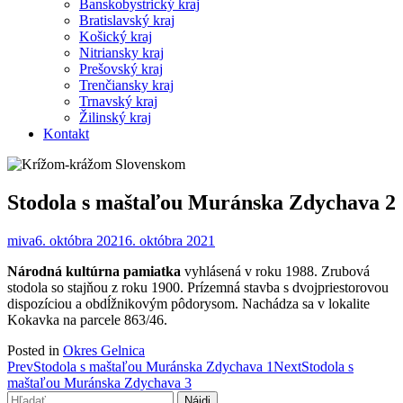
Banskobystrický kraj
Bratislavský kraj
Košický kraj
Nitriansky kraj
Prešovský kraj
Trenčiansky kraj
Trnavský kraj
Žilinský kraj
Kontakt
Stodola s maštaľou Muránska Zdychava 2
miva
6. októbra 2021
6. októbra 2021
Národná kultúrna pamiatka
vyhlásená v roku 1988. Zrubová
stodola so stajňou z roku 1900. Prízemná stavba s dvojpriestorovou
dispozíciou a obdĺžnikovým pôdorysom. Nachádza sa v lokalite
Kokavka na parcele 863/46.
Posted in
Okres Gelnica
Post
Prev
Stodola s maštaľou Muránska Zdychava 1
Next
Stodola s
maštaľou Muránska Zdychava 3
navigation
Hľadať: