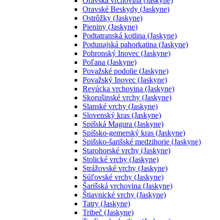
Oravská vrchovina (Jaskyne)
Oravské Beskydy (Jaskyne)
Ostrôžky (Jaskyne)
Pieniny (Jaskyne)
Podtatranská kotlina (Jaskyne)
Podunajská pahorkatina (Jaskyne)
Pohronský Inovec (Jaskyne)
Poľana (Jaskyne)
Považské podolie (Jaskyne)
Považský Inovec (Jaskyne)
Revúcka vrchovina (Jaskyne)
Skorušinské vrchy (Jaskyne)
Slanské vrchy (Jaskyne)
Slovenský kras (Jaskyne)
Spišská Magura (Jaskyne)
Spišsko-gemerský kras (Jaskyne)
Spišsko-šarišské medzihorie (Jaskyne)
Starohorské vrchy (Jaskyne)
Stolické vrchy (Jaskyne)
Strážovské vrchy (Jaskyne)
Súľovské vrchy (Jaskyne)
Šarišská vrchovina (Jaskyne)
Štiavnické vrchy (Jaskyne)
Tatry (Jaskyne)
Tribeč (Jaskyne)