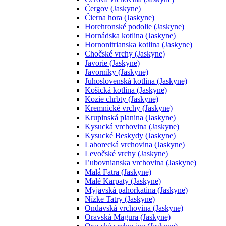
Čergov (Jaskyne)
Čierna hora (Jaskyne)
Horehronské podolie (Jaskyne)
Hornádska kotlina (Jaskyne)
Hornonitrianska kotlina (Jaskyne)
Chočské vrchy (Jaskyne)
Javorie (Jaskyne)
Javorníky (Jaskyne)
Juhoslovenská kotlina (Jaskyne)
Košická kotlina (Jaskyne)
Kozie chrbty (Jaskyne)
Kremnické vrchy (Jaskyne)
Krupinská planina (Jaskyne)
Kysucká vrchovina (Jaskyne)
Kysucké Beskydy (Jaskyne)
Laborecká vrchovina (Jaskyne)
Levočské vrchy (Jaskyne)
Ľubovnianska vrchovina (Jaskyne)
Malá Fatra (Jaskyne)
Malé Karpaty (Jaskyne)
Myjavská pahorkatina (Jaskyne)
Nízke Tatry (Jaskyne)
Ondavská vrchovina (Jaskyne)
Oravská Magura (Jaskyne)