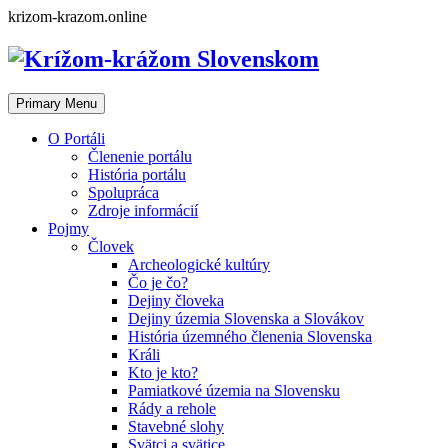
Skip
krizom-krazom.online
to
content
Primary Menu
O Portáli
Členenie portálu
História portálu
Spolupráca
Zdroje informácií
Pojmy
Človek
Archeologické kultúry
Čo je čo?
Dejiny človeka
Dejiny územia Slovenska a Slovákov
História územného členenia Slovenska
Králi
Kto je kto?
Pamiatkové územia na Slovensku
Rády a rehole
Stavebné slohy
Svätci a svätice