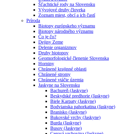
Šľachtické rody na Slovensku
Vývojové druhy človeka
Zoznam miest, obcí a ich častí
Príroda
Biotopy európskeho významu
Biotopy národného významu
Čo je čo?
Dejiny Zeme
Delenie organizmov
Druhy biotopov
Geomorfologické členenie Slovenska
Horniny
Chránené krajinné oblasti
Chránené stromy
Chránené vtáčie územia
Jaskyne na Slovensku
Bachureň (Jaskyne)
Beskydské predhorie (Jaskyne)
Biele Karpaty (Jaskyne)
Bodvianska pahorkatina (Jaskyne)
Branisko (Jaskyne)
Bukovské vrchy (Jaskyne)
Burda (Jaskyne)
Busov (Jaskyne)
Cerová vrchovina (Jaskyne)