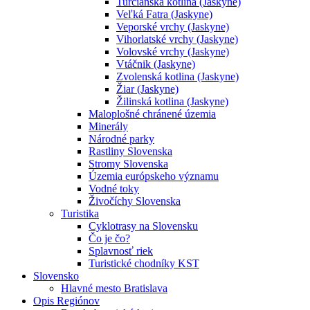
Turčianska kotlina (Jaskyne)
Veľká Fatra (Jaskyne)
Veporské vrchy (Jaskyne)
Vihorlatské vrchy (Jaskyne)
Volovské vrchy (Jaskyne)
Vtáčnik (Jaskyne)
Zvolenská kotlina (Jaskyne)
Žiar (Jaskyne)
Žilinská kotlina (Jaskyne)
Maloplošné chránené územia
Minerály
Národné parky
Rastliny Slovenska
Stromy Slovenska
Územia európskeho významu
Vodné toky
Živočíchy Slovenska
Turistika
Cyklotrasy na Slovensku
Čo je čo?
Splavnosť riek
Turistické chodníky KST
Slovensko
Hlavné mesto Bratislava
Opis Regiónov