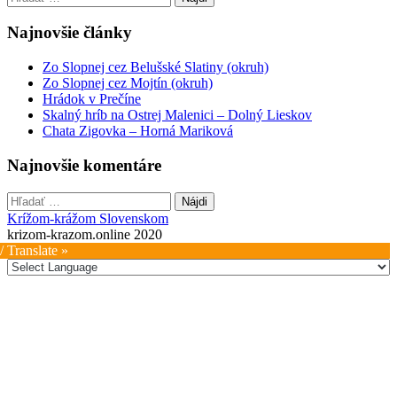
Najnovšie články
Zo Slopnej cez Belušské Slatiny (okruh)
Zo Slopnej cez Mojtín (okruh)
Hrádok v Prečíne
Skalný hríb na Ostrej Malenici – Dolný Lieskov
Chata Zigovka – Horná Mariková
Najnovšie komentáre
Hľadať:
Krížom-krážom Slovenskom
krizom-krazom.online 2020
/ Translate »