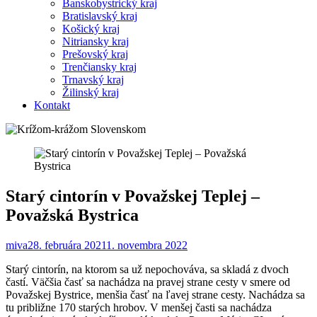
Banskobystrický kraj
Bratislavský kraj
Košický kraj
Nitriansky kraj
Prešovský kraj
Trenčiansky kraj
Trnavský kraj
Žilinský kraj
Kontakt
Starý cintorín v Považskej Teplej –
Považská Bystrica
miva
28. februára 2021
1. novembra 2022
Starý cintorín, na ktorom sa už nepochováva, sa skladá z dvoch
častí. Väčšia časť sa nachádza na pravej strane cesty v smere od
Považskej Bystrice, menšia časť na ľavej strane cesty. Nachádza sa
tu približne 170 starých hrobov. V menšej časti sa nachádza