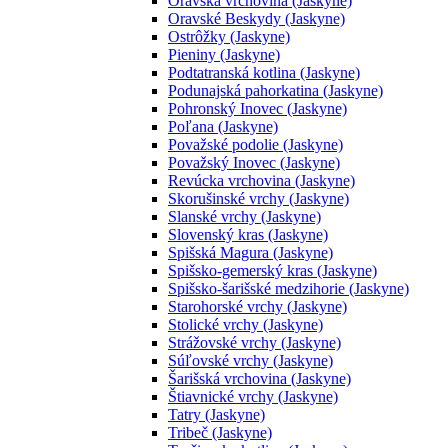
Oravská vrchovina (Jaskyne)
Oravské Beskydy (Jaskyne)
Ostrôžky (Jaskyne)
Pieniny (Jaskyne)
Podtatranská kotlina (Jaskyne)
Podunajská pahorkatina (Jaskyne)
Pohronský Inovec (Jaskyne)
Poľana (Jaskyne)
Považské podolie (Jaskyne)
Považský Inovec (Jaskyne)
Revúcka vrchovina (Jaskyne)
Skorušinské vrchy (Jaskyne)
Slanské vrchy (Jaskyne)
Slovenský kras (Jaskyne)
Spišská Magura (Jaskyne)
Spišsko-gemerský kras (Jaskyne)
Spišsko-šarišské medzihorie (Jaskyne)
Starohorské vrchy (Jaskyne)
Stolické vrchy (Jaskyne)
Strážovské vrchy (Jaskyne)
Súľovské vrchy (Jaskyne)
Šarišská vrchovina (Jaskyne)
Štiavnické vrchy (Jaskyne)
Tatry (Jaskyne)
Tribeč (Jaskyne)