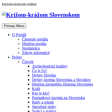
Skip
krizom-krazom.online
to
content
Primary Menu
O Portáli
Členenie portálu
História portálu
Spolupráca
Zdroje informácií
Pojmy
Človek
Archeologické kultúry
Čo je čo?
Dejiny človeka
Dejiny územia Slovenska a Slovákov
História územného členenia Slovenska
Králi
Kto je kto?
Pamiatkové územia na Slovensku
Rády a rehole
Stavebné slohy
Svätci a svätice