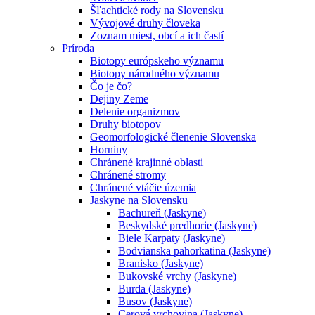
Šľachtické rody na Slovensku
Vývojové druhy človeka
Zoznam miest, obcí a ich častí
Príroda
Biotopy európskeho významu
Biotopy národného významu
Čo je čo?
Dejiny Zeme
Delenie organizmov
Druhy biotopov
Geomorfologické členenie Slovenska
Horniny
Chránené krajinné oblasti
Chránené stromy
Chránené vtáčie územia
Jaskyne na Slovensku
Bachureň (Jaskyne)
Beskydské predhorie (Jaskyne)
Biele Karpaty (Jaskyne)
Bodvianska pahorkatina (Jaskyne)
Branisko (Jaskyne)
Bukovské vrchy (Jaskyne)
Burda (Jaskyne)
Busov (Jaskyne)
Cerová vrchovina (Jaskyne)