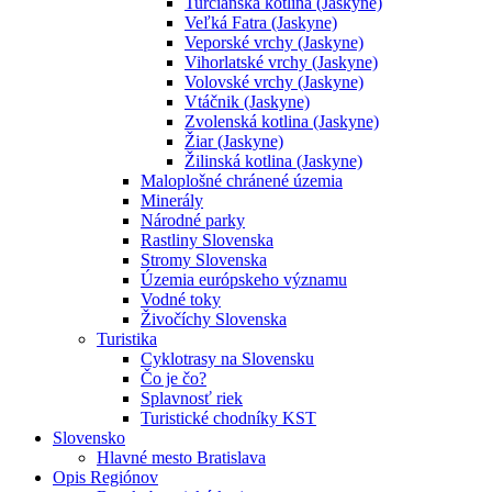
Turčianska kotlina (Jaskyne)
Veľká Fatra (Jaskyne)
Veporské vrchy (Jaskyne)
Vihorlatské vrchy (Jaskyne)
Volovské vrchy (Jaskyne)
Vtáčnik (Jaskyne)
Zvolenská kotlina (Jaskyne)
Žiar (Jaskyne)
Žilinská kotlina (Jaskyne)
Maloplošné chránené územia
Minerály
Národné parky
Rastliny Slovenska
Stromy Slovenska
Územia európskeho významu
Vodné toky
Živočíchy Slovenska
Turistika
Cyklotrasy na Slovensku
Čo je čo?
Splavnosť riek
Turistické chodníky KST
Slovensko
Hlavné mesto Bratislava
Opis Regiónov