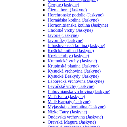
Čergov (Jaskyne)
Čierna hora (Jaskyne)
Horehronské podolie (Jaskyne)
Hornádska kotlina (Jaskyne)
Hornonitrianska kotlina (Jaskyne)
Chočské vrchy (Jaskyne)
Javorie (Jaskyne)
Javorníky (Jaskyne)
Juhoslovenská kotlina (Jaskyne)
Košická kotlina (Jaskyne)
Kozie chrbty (Jaskyne)
Kremnické vrchy (Jaskyne)
Krupinská planina (Jaskyne)
Kysucká vrchovina (Jaskyne)
Kysucké Beskydy (Jaskyne)
Laborecká vrchovina (Jaskyne)
Levočské vrchy (Jaskyne)
Ľubovnianska vrchovina (Jaskyne)
Malá Fatra (Jaskyne)
Malé Karpaty (Jaskyne)
Myjavská pahorkatina (Jaskyne)
Nízke Tatry (Jaskyne)
Ondavská vrchovina (Jaskyne)
Oravská Magura (Jaskyne)