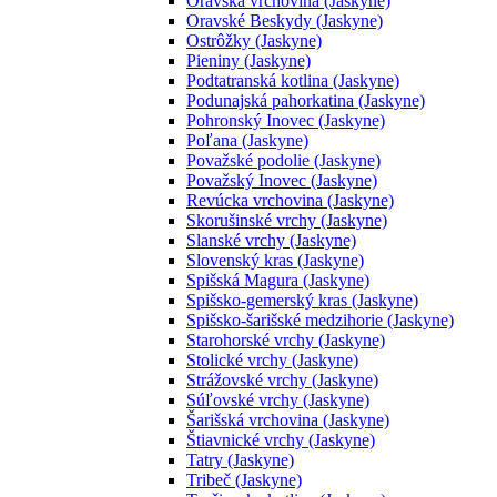
Oravská vrchovina (Jaskyne)
Oravské Beskydy (Jaskyne)
Ostrôžky (Jaskyne)
Pieniny (Jaskyne)
Podtatranská kotlina (Jaskyne)
Podunajská pahorkatina (Jaskyne)
Pohronský Inovec (Jaskyne)
Poľana (Jaskyne)
Považské podolie (Jaskyne)
Považský Inovec (Jaskyne)
Revúcka vrchovina (Jaskyne)
Skorušinské vrchy (Jaskyne)
Slanské vrchy (Jaskyne)
Slovenský kras (Jaskyne)
Spišská Magura (Jaskyne)
Spišsko-gemerský kras (Jaskyne)
Spišsko-šarišské medzihorie (Jaskyne)
Starohorské vrchy (Jaskyne)
Stolické vrchy (Jaskyne)
Strážovské vrchy (Jaskyne)
Súľovské vrchy (Jaskyne)
Šarišská vrchovina (Jaskyne)
Štiavnické vrchy (Jaskyne)
Tatry (Jaskyne)
Tribeč (Jaskyne)