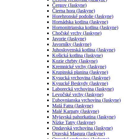
Čergov (Jaskyne)
Čierna hora (Jaskyne)
Horehronské podolie (Jaskyne)
Hornádska kotlina (Jaskyne)
Hornonitrianska kotlina (Jaskyne)
Chočské vrchy (Jaskyne)
Javorie (Jaskyne)
Javorníky (Jaskyne)
Juhoslovenská kotlina (Jaskyne)
Košická kotlina (Jaskyne)
Kozie chrbty (Jaskyne)
Kremnické vrchy (Jaskyne)
Krupinská planina (Jaskyne)
Kysucká vrchovina (Jaskyne)
Kysucké Beskydy (Jaskyne)
Laborecká vrchovina (Jaskyne)
Levočské vrchy (Jaskyne)
Ľubovnianska vrchovina (Jaskyne)
Malá Fatra (Jaskyne)
Malé Karpaty (Jaskyne)
Myjavská pahorkatina (Jaskyne)
Nízke Tatry (Jaskyne)
Ondavská vrchovina (Jaskyne)
Oravská Magura (Jaskyne)