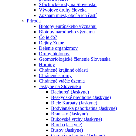
Šľachtické rody na Slovensku
Vývojové druhy človeka
Zoznam miest, obcí a ich častí
Príroda
Biotopy európskeho významu
Biotopy národného významu
Čo je čo?
Dejiny Zeme
Delenie organizmov
Druhy biotopov
Geomorfologické členenie Slovenska
Horniny
Chránené krajinné oblasti
Chránené stromy
Chránené vtáčie územia
Jaskyne na Slovensku
Bachureň (Jaskyne)
Beskydské predhorie (Jaskyne)
Biele Karpaty (Jaskyne)
Bodvianska pahorkatina (Jaskyne)
Branisko (Jaskyne)
Bukovské vrchy (Jaskyne)
Burda (Jaskyne)
Busov (Jaskyne)
Cerová vrchovina (Jaskyne)