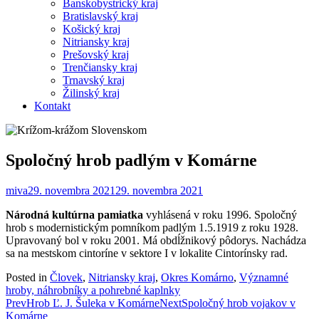
Banskobystrický kraj
Bratislavský kraj
Košický kraj
Nitriansky kraj
Prešovský kraj
Trenčiansky kraj
Trnavský kraj
Žilinský kraj
Kontakt
Spoločný hrob padlým v Komárne
miva
29. novembra 2021
29. novembra 2021
Národná kultúrna pamiatka
vyhlásená v roku 1996. Spoločný
hrob s modernistickým pomníkom padlým 1.5.1919 z roku 1928.
Upravovaný bol v roku 2001. Má obdĺžnikový pôdorys. Nachádza
sa na mestskom cintoríne v sektore I v lokalite Cintorínsky rad.
Posted in
Človek
,
Nitriansky kraj
,
Okres Komárno
,
Významné
hroby, náhrobníky a pohrebné kaplnky
Post
Prev
Hrob Ľ. J. Šuleka v Komárne
Next
Spoločný hrob vojakov v
Komárne