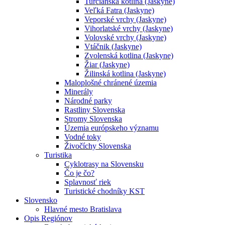
Turčianska kotlina (Jaskyne)
Veľká Fatra (Jaskyne)
Veporské vrchy (Jaskyne)
Vihorlatské vrchy (Jaskyne)
Volovské vrchy (Jaskyne)
Vtáčnik (Jaskyne)
Zvolenská kotlina (Jaskyne)
Žiar (Jaskyne)
Žilinská kotlina (Jaskyne)
Maloplošné chránené územia
Minerály
Národné parky
Rastliny Slovenska
Stromy Slovenska
Územia európskeho významu
Vodné toky
Živočíchy Slovenska
Turistika
Cyklotrasy na Slovensku
Čo je čo?
Splavnosť riek
Turistické chodníky KST
Slovensko
Hlavné mesto Bratislava
Opis Regiónov