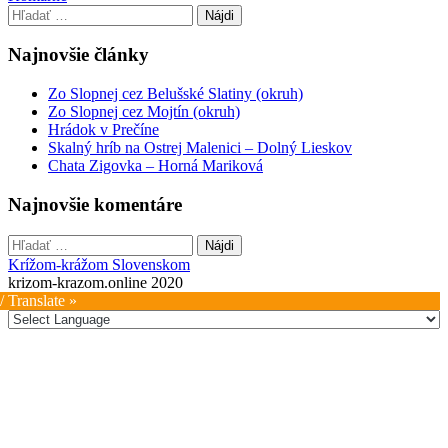
navigation
Hľadať:
Najnovšie články
Zo Slopnej cez Belušské Slatiny (okruh)
Zo Slopnej cez Mojtín (okruh)
Hrádok v Prečíne
Skalný hríb na Ostrej Malenici – Dolný Lieskov
Chata Zigovka – Horná Mariková
Najnovšie komentáre
Hľadať:
Krížom-krážom Slovenskom
krizom-krazom.online 2020
/ Translate »