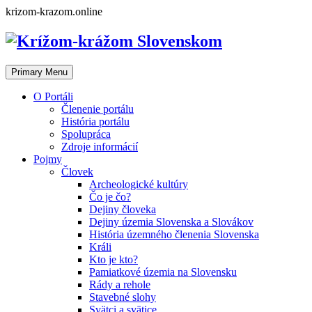
Skip
krizom-krazom.online
to
content
Primary Menu
O Portáli
Členenie portálu
História portálu
Spolupráca
Zdroje informácií
Pojmy
Človek
Archeologické kultúry
Čo je čo?
Dejiny človeka
Dejiny územia Slovenska a Slovákov
História územného členenia Slovenska
Králi
Kto je kto?
Pamiatkové územia na Slovensku
Rády a rehole
Stavebné slohy
Svätci a svätice