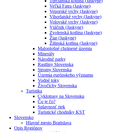
Turčianska kotlina (Jaskyne)
Veľká Fatra (Jaskyne)
Veporské vrchy (Jaskyne)
Vihorlatské vrchy (Jaskyne)
Volovské vrchy (Jaskyne)
Vtáčnik (Jaskyne)
Zvolenská kotlina (Jaskyne)
Žiar (Jaskyne)
Žilinská kotlina (Jaskyne)
Maloplošné chránené územia
Minerály
Národné parky
Rastliny Slovenska
Stromy Slovenska
Územia európskeho významu
Vodné toky
Živočíchy Slovenska
Turistika
Cyklotrasy na Slovensku
Čo je čo?
Splavnosť riek
Turistické chodníky KST
Slovensko
Hlavné mesto Bratislava
Opis Regiónov