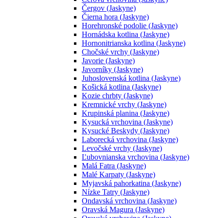
Čergov (Jaskyne)
Čierna hora (Jaskyne)
Horehronské podolie (Jaskyne)
Hornádska kotlina (Jaskyne)
Hornonitrianska kotlina (Jaskyne)
Chočské vrchy (Jaskyne)
Javorie (Jaskyne)
Javorníky (Jaskyne)
Juhoslovenská kotlina (Jaskyne)
Košická kotlina (Jaskyne)
Kozie chrbty (Jaskyne)
Kremnické vrchy (Jaskyne)
Krupinská planina (Jaskyne)
Kysucká vrchovina (Jaskyne)
Kysucké Beskydy (Jaskyne)
Laborecká vrchovina (Jaskyne)
Levočské vrchy (Jaskyne)
Ľubovnianska vrchovina (Jaskyne)
Malá Fatra (Jaskyne)
Malé Karpaty (Jaskyne)
Myjavská pahorkatina (Jaskyne)
Nízke Tatry (Jaskyne)
Ondavská vrchovina (Jaskyne)
Oravská Magura (Jaskyne)