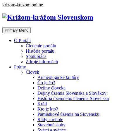
Skip
krizom-krazom.online
to
content
Primary Menu
O Portáli
Členenie portálu
História portálu
Spolupráca
Zdroje informácií
Pojmy
Človek
Archeologické kultúry
Čo je čo?
Dejiny človeka
Dejiny územia Slovenska a Slovákov
História územného členenia Slovenska
Králi
Kto je kto?
Pamiatkové územia na Slovensku
Rády a rehole
Stavebné slohy
Svätci a svätice