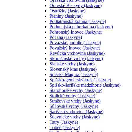
Oravská vrchovina (Jaskyne)
Oravské Beskydy (Jaskyne)
Ostrôžky (Jaskyne)
Pieniny (Jaskyne)
Podtatranská kotlina (Jaskyne)
Podunajská pahorkatina (Jaskyne)
Pohronský Inovec (Jaskyne)
Poľana (Jaskyne)
Považské podolie (Jaskyne)
Považský Inovec (Jaskyne)
Revúcka vrchovina (Jaskyne)
Skorušinské vrchy (Jaskyne)
Slanské vrchy (Jaskyne)
Slovenský kras (Jaskyne)
Spišská Magura (Jaskyne)
Spišsko-gemerský kras (Jaskyne)
Spišsko-šarišské medzihorie (Jaskyne)
Starohorské vrchy (Jaskyne)
Stolické vrchy (Jaskyne)
Strážovské vrchy (Jaskyne)
Súľovské vrchy (Jaskyne)
Šarišská vrchovina (Jaskyne)
Štiavnické vrchy (Jaskyne)
Tatry (Jaskyne)
Tribeč (Jaskyne)