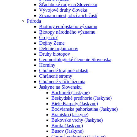
Šľachtické rody na Slovensku
Vývojové druhy človeka
Zoznam miest, obcí a ich častí
Príroda
Biotopy európskeho významu
Biotopy národného významu
Čo je čo?
Dejiny Zeme
Delenie organizmov
Druhy biotopov
Geomorfologické členenie Slovenska
Horniny
Chránené krajinné oblasti
Chránené stromy
Chránené vtáčie územia
Jaskyne na Slovensku
Bachureň (Jaskyne)
Beskydské predhorie (Jaskyne)
Biele Karpaty (Jaskyne)
Bodvianska pahorkatina (Jaskyne)
Branisko (Jaskyne)
Bukovské vrchy (Jaskyne)
Burda (Jaskyne)
Busov (Jaskyne)
Cerová vrchovina (Jaskyne)