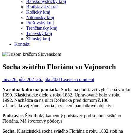
Banskobystrický kraj
Bratislavský kraj
Košický kraj
Nitriansky kraj
Prešovský kraj
Trenčiansky kraj
Trnavský kraj
Žilinský kraj
Kontakt
Socha svätého Floriána vo Vajnoroch
miva
26. júla 2021
26. júla 2021
Leave a comment
Národná kultúrna pamiatka
Socha na podstavci vyhlásená v roku
1990. Klasicistické dielo z roku 1832. Upravované bolo v roku
1992. Nachádza sa na ulici Roľnícka pred domom č.186
v Pamiatkovej zóne. Tvoria ju viaceré pamiatkové objekty:
Podstavec.
Štvorboký kamenný podstavec pod sochou svätého
Floriána. Má štvorcový pôdorys.
Socha.
Klasicistická socha svätého Floriána z roku 1832 stojí na