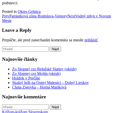
podstavci.
Posted in
Okres Gelnica
Post
Prev
Pamiatková zóna Bratislava-Vajnory
Next
Vodný mlyn v Novom
Meste
navigation
Leave a Reply
Prepáčte, ale pred zanechaním komentára sa musíte
prihlásiť
.
Hľadať:
Najnovšie články
Zo Slopnej cez Belušské Slatiny (okruh)
Zo Slopnej cez Mojtín (okruh)
Hrádok v Prečíne
Skalný hríb na Ostrej Malenici – Dolný Lieskov
Chata Zigovka – Horná Mariková
Najnovšie komentáre
Hľadať:
Krížom-krážom Slovenskom