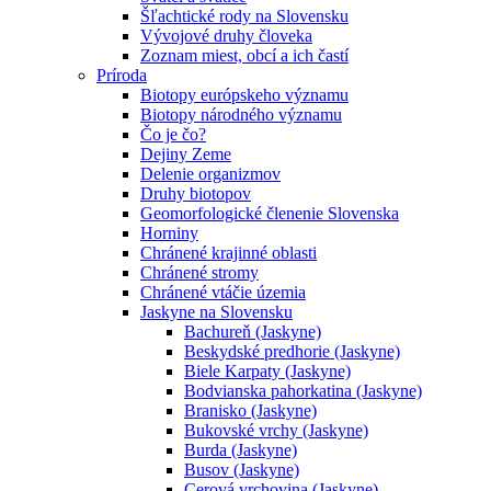
Šľachtické rody na Slovensku
Vývojové druhy človeka
Zoznam miest, obcí a ich častí
Príroda
Biotopy európskeho významu
Biotopy národného významu
Čo je čo?
Dejiny Zeme
Delenie organizmov
Druhy biotopov
Geomorfologické členenie Slovenska
Horniny
Chránené krajinné oblasti
Chránené stromy
Chránené vtáčie územia
Jaskyne na Slovensku
Bachureň (Jaskyne)
Beskydské predhorie (Jaskyne)
Biele Karpaty (Jaskyne)
Bodvianska pahorkatina (Jaskyne)
Branisko (Jaskyne)
Bukovské vrchy (Jaskyne)
Burda (Jaskyne)
Busov (Jaskyne)
Cerová vrchovina (Jaskyne)