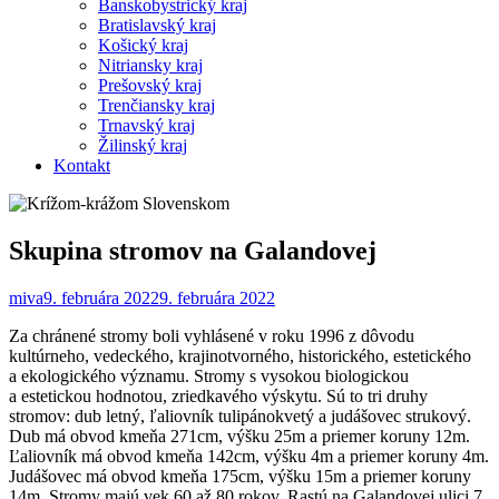
Banskobystrický kraj
Bratislavský kraj
Košický kraj
Nitriansky kraj
Prešovský kraj
Trenčiansky kraj
Trnavský kraj
Žilinský kraj
Kontakt
Skupina stromov na Galandovej
miva
9. februára 2022
9. februára 2022
Za chránené stromy boli vyhlásené v roku 1996 z dôvodu
kultúrneho, vedeckého, krajinotvorného, historického, estetického
a ekologického významu. Stromy s vysokou biologickou
a estetickou hodnotou, zriedkavého výskytu. Sú to tri druhy
stromov: dub letný, ľaliovník tulipánokvetý a judášovec strukový.
Dub má obvod kmeňa 271cm, výšku 25m a priemer koruny 12m.
Ľaliovník má obvod kmeňa 142cm, výšku 4m a priemer koruny 4m.
Judášovec má obvod kmeňa 175cm, výšku 15m a priemer koruny
14m. Stromy majú vek 60 až 80 rokov. Rastú na Galandovej ulici 7