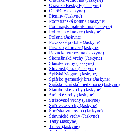
Oravská vrchovina (Jaskyne)
Oravské Beskydy (Jaskyne)
Ostrôžky (Jaskyne)
Pieniny (Jaskyne)
Podtatranská kotlina (Jaskyne)
Podunajská pahorkatina (Jaskyne)
Pohronský Inovec (Jaskyne)
Poľana (Jaskyne)
Považské podolie (Jaskyne)
Považský Inovec (Jaskyne)
Revúcka vrchovina (Jaskyne)
Skorušinské vrchy (Jaskyne)
Slanské vrchy (Jaskyne)
Slovenský kras (Jaskyne)
Spišská Magura (Jaskyne)
Spišsko-gemerský kras (Jaskyne)
Spišsko-šarišské medzihorie (Jaskyne)
Starohorské vrchy (Jaskyne)
Stolické vrchy (Jaskyne)
Strážovské vrchy (Jaskyne)
Súľovské vrchy (Jaskyne)
Šarišská vrchovina (Jaskyne)
Štiavnické vrchy (Jaskyne)
Tatry (Jaskyne)
Tribeč (Jaskyne)