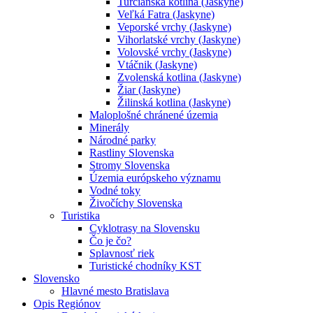
Turčianska kotlina (Jaskyne)
Veľká Fatra (Jaskyne)
Veporské vrchy (Jaskyne)
Vihorlatské vrchy (Jaskyne)
Volovské vrchy (Jaskyne)
Vtáčnik (Jaskyne)
Zvolenská kotlina (Jaskyne)
Žiar (Jaskyne)
Žilinská kotlina (Jaskyne)
Maloplošné chránené územia
Minerály
Národné parky
Rastliny Slovenska
Stromy Slovenska
Územia európskeho významu
Vodné toky
Živočíchy Slovenska
Turistika
Cyklotrasy na Slovensku
Čo je čo?
Splavnosť riek
Turistické chodníky KST
Slovensko
Hlavné mesto Bratislava
Opis Regiónov