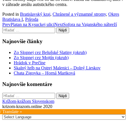
v záhrade areálu autistického centra.
Posted in
Bratislavský kraj
,
Chránené a významné stromy
,
Okres
Bratislava I
,
Príroda
Post
Prev
Platan na Kysuckej ulici
Next
Sofora na Vajanského nábreží
Hľadať:
navigation
Najnovšie články
Zo Slopnej cez Belušské Slatiny (okruh)
Zo Slopnej cez Mojtín (okruh)
Hrádok v Prečíne
Skalný hríb na Ostrej Malenici – Dolný Lieskov
Chata Zigovka – Horná Mariková
Najnovšie komentáre
Hľadať:
Krížom-krážom Slovenskom
krizom-krazom.online 2020
/ Translate »