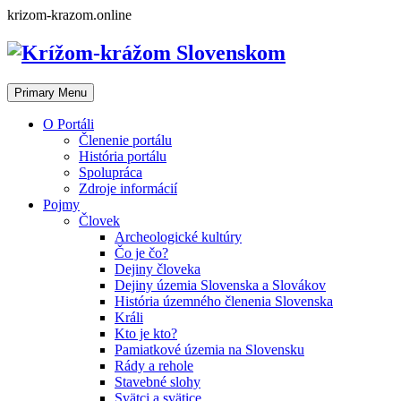
Skip
krizom-krazom.online
to
content
Primary Menu
O Portáli
Členenie portálu
História portálu
Spolupráca
Zdroje informácií
Pojmy
Človek
Archeologické kultúry
Čo je čo?
Dejiny človeka
Dejiny územia Slovenska a Slovákov
História územného členenia Slovenska
Králi
Kto je kto?
Pamiatkové územia na Slovensku
Rády a rehole
Stavebné slohy
Svätci a svätice