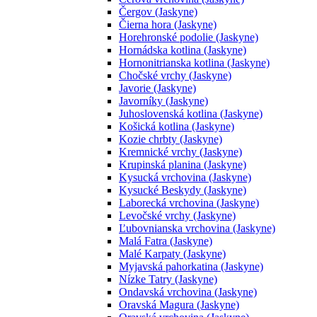
Čergov (Jaskyne)
Čierna hora (Jaskyne)
Horehronské podolie (Jaskyne)
Hornádska kotlina (Jaskyne)
Hornonitrianska kotlina (Jaskyne)
Chočské vrchy (Jaskyne)
Javorie (Jaskyne)
Javorníky (Jaskyne)
Juhoslovenská kotlina (Jaskyne)
Košická kotlina (Jaskyne)
Kozie chrbty (Jaskyne)
Kremnické vrchy (Jaskyne)
Krupinská planina (Jaskyne)
Kysucká vrchovina (Jaskyne)
Kysucké Beskydy (Jaskyne)
Laborecká vrchovina (Jaskyne)
Levočské vrchy (Jaskyne)
Ľubovnianska vrchovina (Jaskyne)
Malá Fatra (Jaskyne)
Malé Karpaty (Jaskyne)
Myjavská pahorkatina (Jaskyne)
Nízke Tatry (Jaskyne)
Ondavská vrchovina (Jaskyne)
Oravská Magura (Jaskyne)