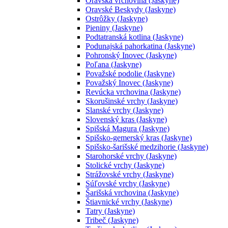
Oravská vrchovina (Jaskyne)
Oravské Beskydy (Jaskyne)
Ostrôžky (Jaskyne)
Pieniny (Jaskyne)
Podtatranská kotlina (Jaskyne)
Podunajská pahorkatina (Jaskyne)
Pohronský Inovec (Jaskyne)
Poľana (Jaskyne)
Považské podolie (Jaskyne)
Považský Inovec (Jaskyne)
Revúcka vrchovina (Jaskyne)
Skorušinské vrchy (Jaskyne)
Slanské vrchy (Jaskyne)
Slovenský kras (Jaskyne)
Spišská Magura (Jaskyne)
Spišsko-gemerský kras (Jaskyne)
Spišsko-šarišské medzihorie (Jaskyne)
Starohorské vrchy (Jaskyne)
Stolické vrchy (Jaskyne)
Strážovské vrchy (Jaskyne)
Súľovské vrchy (Jaskyne)
Šarišská vrchovina (Jaskyne)
Štiavnické vrchy (Jaskyne)
Tatry (Jaskyne)
Tribeč (Jaskyne)