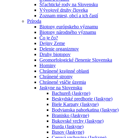
Šľachtické rody na Slovensku
Vývojové druhy človeka
Zoznam miest, obcí a ich častí
Príroda
Biotopy európskeho významu
Biotopy národného významu
Čo je čo?
Dejiny Zeme
Delenie organizmov
Druhy biotopov
Geomorfologické členenie Slovenska
Horniny
Chránené krajinné oblasti
Chránené stromy
Chránené vtáčie územia
Jaskyne na Slovensku
Bachureň (Jaskyne)
Beskydské predhorie (Jaskyne)
Biele Karpaty (Jaskyne)
Bodvianska pahorkatina (Jaskyne)
Branisko (Jaskyne)
Bukovské vrchy (Jaskyne)
Burda (Jaskyne)
Busov (Jaskyne)
Cerová vrchovina (Jaskyne)