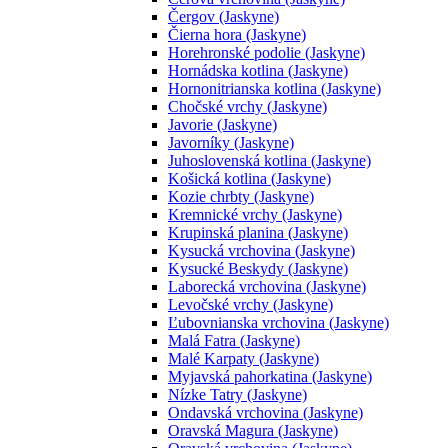
Čergov (Jaskyne)
Čierna hora (Jaskyne)
Horehronské podolie (Jaskyne)
Hornádska kotlina (Jaskyne)
Hornonitrianska kotlina (Jaskyne)
Chočské vrchy (Jaskyne)
Javorie (Jaskyne)
Javorníky (Jaskyne)
Juhoslovenská kotlina (Jaskyne)
Košická kotlina (Jaskyne)
Kozie chrbty (Jaskyne)
Kremnické vrchy (Jaskyne)
Krupinská planina (Jaskyne)
Kysucká vrchovina (Jaskyne)
Kysucké Beskydy (Jaskyne)
Laborecká vrchovina (Jaskyne)
Levočské vrchy (Jaskyne)
Ľubovnianska vrchovina (Jaskyne)
Malá Fatra (Jaskyne)
Malé Karpaty (Jaskyne)
Myjavská pahorkatina (Jaskyne)
Nízke Tatry (Jaskyne)
Ondavská vrchovina (Jaskyne)
Oravská Magura (Jaskyne)