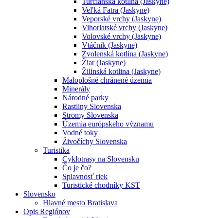
Turčianska kotlina (Jaskyne)
Veľká Fatra (Jaskyne)
Veporské vrchy (Jaskyne)
Vihorlatské vrchy (Jaskyne)
Volovské vrchy (Jaskyne)
Vtáčnik (Jaskyne)
Zvolenská kotlina (Jaskyne)
Žiar (Jaskyne)
Žilinská kotlina (Jaskyne)
Maloplošné chránené územia
Minerály
Národné parky
Rastliny Slovenska
Stromy Slovenska
Územia európskeho významu
Vodné toky
Živočíchy Slovenska
Turistika
Cyklotrasy na Slovensku
Čo je čo?
Splavnosť riek
Turistické chodníky KST
Slovensko
Hlavné mesto Bratislava
Opis Regiónov