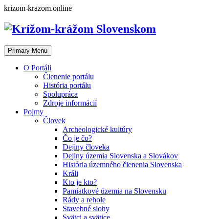
Skip
krizom-krazom.online
to
content
Primary Menu
O Portáli
Členenie portálu
História portálu
Spolupráca
Zdroje informácií
Pojmy
Človek
Archeologické kultúry
Čo je čo?
Dejiny človeka
Dejiny územia Slovenska a Slovákov
História územného členenia Slovenska
Králi
Kto je kto?
Pamiatkové územia na Slovensku
Rády a rehole
Stavebné slohy
Svätci a svätice