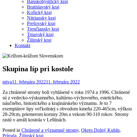
Banskobystrický kraj
Bratislavský kraj
Košický kraj
Nitriansky kraj
Prešovský kraj
Trenčiansky kraj
Trnavský kraj
Žilinský kraj
Kontakt
Skupina líp pri kostole
miva
11. februára 2022
11. februára 2022
Za chránené stromy boli vyhlásené v roku 1974 a 1996. Chránené
sú z vedecko-výskumného, kultúrno-výchovného, estetického,
náučného, historického a krajinárskeho významu. Je to 7
exemplárov lipy veľkolistej s obvodom kmeňa 220-465cm, výškou
28-29cm, priemerom koruny 20m a vekom 90-110 rokov. Stromy
rastú v areáli kostola v Leštinách.
Posted in
Chránené a významné stromy
,
Okres Dolný Kubín
,
Príroda
,
Žilinský kraj