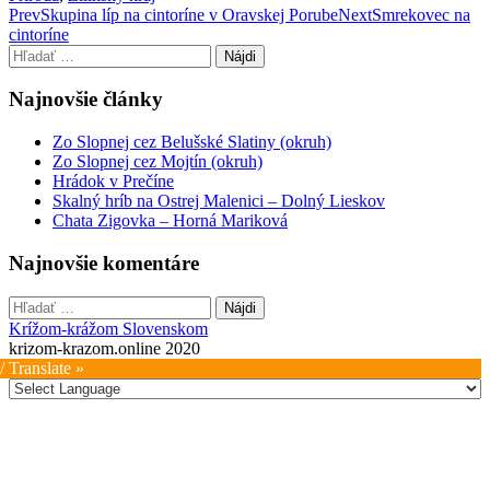
Post
Prev
Skupina líp na cintoríne v Oravskej Porube
Next
Smrekovec na
cintoríne
navigation
Hľadať:
Najnovšie články
Zo Slopnej cez Belušské Slatiny (okruh)
Zo Slopnej cez Mojtín (okruh)
Hrádok v Prečíne
Skalný hríb na Ostrej Malenici – Dolný Lieskov
Chata Zigovka – Horná Mariková
Najnovšie komentáre
Hľadať:
Krížom-krážom Slovenskom
krizom-krazom.online 2020
/ Translate »