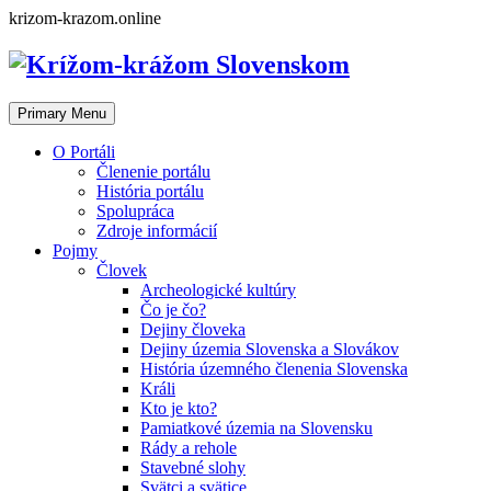
Skip
krizom-krazom.online
to
content
Primary Menu
O Portáli
Členenie portálu
História portálu
Spolupráca
Zdroje informácií
Pojmy
Človek
Archeologické kultúry
Čo je čo?
Dejiny človeka
Dejiny územia Slovenska a Slovákov
História územného členenia Slovenska
Králi
Kto je kto?
Pamiatkové územia na Slovensku
Rády a rehole
Stavebné slohy
Svätci a svätice