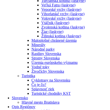
Turčianska kotlina (Jaskyne)
Veľká Fatra (Jaskyne)
Veporské vrchy (Jaskyne)
Vihorlatské vrchy (Jaskyne)
Volovské vrchy (Jaskyne)
Vtáčnik (Jaskyne)
Zvolenská kotlina (Jaskyne)
Žiar (Jaskyne)
Žilinská kotlina (Jaskyne)
Maloplošné chránené územia
Minerály
Národné parky
Rastliny Slovenska
Stromy Slovenska
Územia európskeho významu
Vodné toky
Živočíchy Slovenska
Turistika
Cyklotrasy na Slovensku
Čo je čo?
Splavnosť riek
Turistické chodníky KST
Slovensko
Hlavné mesto Bratislava
Opis Regiónov