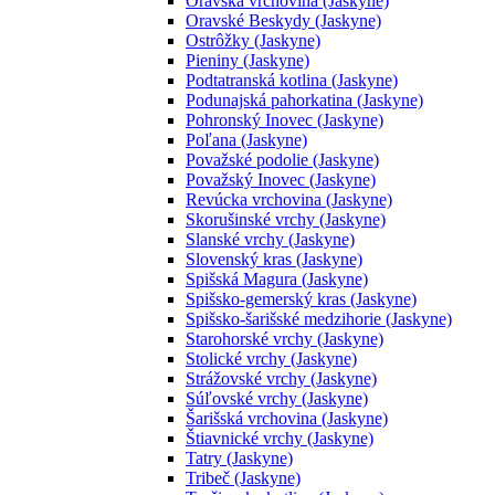
Oravská vrchovina (Jaskyne)
Oravské Beskydy (Jaskyne)
Ostrôžky (Jaskyne)
Pieniny (Jaskyne)
Podtatranská kotlina (Jaskyne)
Podunajská pahorkatina (Jaskyne)
Pohronský Inovec (Jaskyne)
Poľana (Jaskyne)
Považské podolie (Jaskyne)
Považský Inovec (Jaskyne)
Revúcka vrchovina (Jaskyne)
Skorušinské vrchy (Jaskyne)
Slanské vrchy (Jaskyne)
Slovenský kras (Jaskyne)
Spišská Magura (Jaskyne)
Spišsko-gemerský kras (Jaskyne)
Spišsko-šarišské medzihorie (Jaskyne)
Starohorské vrchy (Jaskyne)
Stolické vrchy (Jaskyne)
Strážovské vrchy (Jaskyne)
Súľovské vrchy (Jaskyne)
Šarišská vrchovina (Jaskyne)
Štiavnické vrchy (Jaskyne)
Tatry (Jaskyne)
Tribeč (Jaskyne)