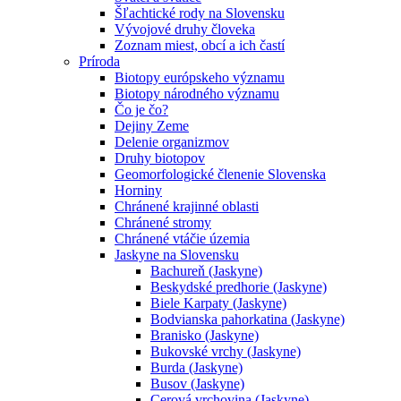
Šľachtické rody na Slovensku
Vývojové druhy človeka
Zoznam miest, obcí a ich častí
Príroda
Biotopy európskeho významu
Biotopy národného významu
Čo je čo?
Dejiny Zeme
Delenie organizmov
Druhy biotopov
Geomorfologické členenie Slovenska
Horniny
Chránené krajinné oblasti
Chránené stromy
Chránené vtáčie územia
Jaskyne na Slovensku
Bachureň (Jaskyne)
Beskydské predhorie (Jaskyne)
Biele Karpaty (Jaskyne)
Bodvianska pahorkatina (Jaskyne)
Branisko (Jaskyne)
Bukovské vrchy (Jaskyne)
Burda (Jaskyne)
Busov (Jaskyne)
Cerová vrchovina (Jaskyne)