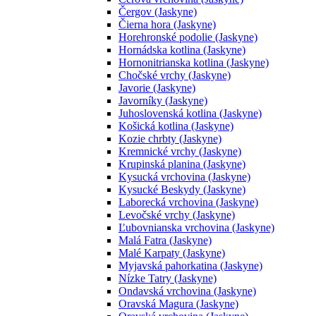
Čergov (Jaskyne)
Čierna hora (Jaskyne)
Horehronské podolie (Jaskyne)
Hornádska kotlina (Jaskyne)
Hornonitrianska kotlina (Jaskyne)
Chočské vrchy (Jaskyne)
Javorie (Jaskyne)
Javorníky (Jaskyne)
Juhoslovenská kotlina (Jaskyne)
Košická kotlina (Jaskyne)
Kozie chrbty (Jaskyne)
Kremnické vrchy (Jaskyne)
Krupinská planina (Jaskyne)
Kysucká vrchovina (Jaskyne)
Kysucké Beskydy (Jaskyne)
Laborecká vrchovina (Jaskyne)
Levočské vrchy (Jaskyne)
Ľubovnianska vrchovina (Jaskyne)
Malá Fatra (Jaskyne)
Malé Karpaty (Jaskyne)
Myjavská pahorkatina (Jaskyne)
Nízke Tatry (Jaskyne)
Ondavská vrchovina (Jaskyne)
Oravská Magura (Jaskyne)