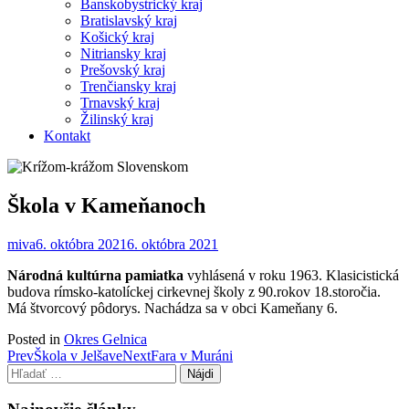
Banskobystrický kraj
Bratislavský kraj
Košický kraj
Nitriansky kraj
Prešovský kraj
Trenčiansky kraj
Trnavský kraj
Žilinský kraj
Kontakt
Škola v Kameňanoch
miva
6. októbra 2021
6. októbra 2021
Národná kultúrna pamiatka
vyhlásená v roku 1963. Klasicistická
budova rímsko-katolíckej cirkevnej školy z 90.rokov 18.storočia.
Má štvorcový pôdorys. Nachádza sa v obci Kameňany 6.
Posted in
Okres Gelnica
Post
Prev
Škola v Jelšave
Next
Fara v Muráni
Hľadať:
navigation