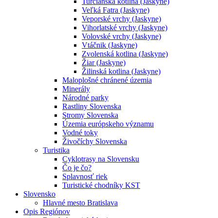
Turčianska kotlina (Jaskyne)
Veľká Fatra (Jaskyne)
Veporské vrchy (Jaskyne)
Vihorlatské vrchy (Jaskyne)
Volovské vrchy (Jaskyne)
Vtáčnik (Jaskyne)
Zvolenská kotlina (Jaskyne)
Žiar (Jaskyne)
Žilinská kotlina (Jaskyne)
Maloplošné chránené územia
Minerály
Národné parky
Rastliny Slovenska
Stromy Slovenska
Územia európskeho významu
Vodné toky
Živočíchy Slovenska
Turistika
Cyklotrasy na Slovensku
Čo je čo?
Splavnosť riek
Turistické chodníky KST
Slovensko
Hlavné mesto Bratislava
Opis Regiónov