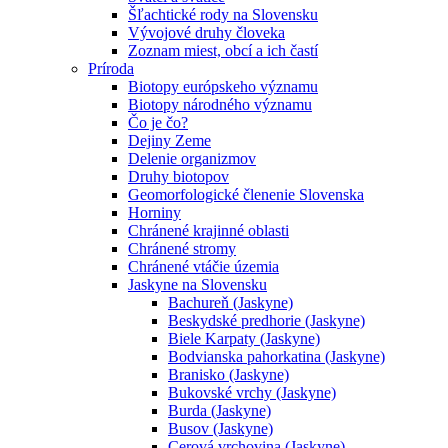
Šľachtické rody na Slovensku
Vývojové druhy človeka
Zoznam miest, obcí a ich častí
Príroda
Biotopy európskeho významu
Biotopy národného významu
Čo je čo?
Dejiny Zeme
Delenie organizmov
Druhy biotopov
Geomorfologické členenie Slovenska
Horniny
Chránené krajinné oblasti
Chránené stromy
Chránené vtáčie územia
Jaskyne na Slovensku
Bachureň (Jaskyne)
Beskydské predhorie (Jaskyne)
Biele Karpaty (Jaskyne)
Bodvianska pahorkatina (Jaskyne)
Branisko (Jaskyne)
Bukovské vrchy (Jaskyne)
Burda (Jaskyne)
Busov (Jaskyne)
Cerová vrchovina (Jaskyne)