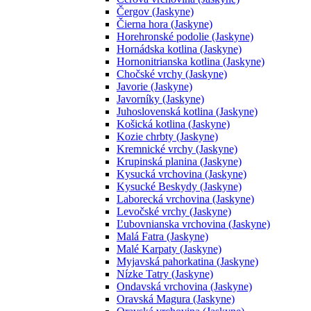
Čergov (Jaskyne)
Čierna hora (Jaskyne)
Horehronské podolie (Jaskyne)
Hornádska kotlina (Jaskyne)
Hornonitrianska kotlina (Jaskyne)
Chočské vrchy (Jaskyne)
Javorie (Jaskyne)
Javorníky (Jaskyne)
Juhoslovenská kotlina (Jaskyne)
Košická kotlina (Jaskyne)
Kozie chrbty (Jaskyne)
Kremnické vrchy (Jaskyne)
Krupinská planina (Jaskyne)
Kysucká vrchovina (Jaskyne)
Kysucké Beskydy (Jaskyne)
Laborecká vrchovina (Jaskyne)
Levočské vrchy (Jaskyne)
Ľubovnianska vrchovina (Jaskyne)
Malá Fatra (Jaskyne)
Malé Karpaty (Jaskyne)
Myjavská pahorkatina (Jaskyne)
Nízke Tatry (Jaskyne)
Ondavská vrchovina (Jaskyne)
Oravská Magura (Jaskyne)