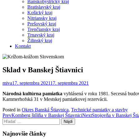
Banskobystrický kraj
Bratislavský kraj
Košický kraj
Nitriansky kraj
Prešovský kraj
Trenčiansky kraj
Trnavský kraj
Žilinský kraj
Kontakt
Sklad v Banskej Štiavnici
miva
17. septembra 2021
17. septembra 2021
Národná kultúrna pamiatka
vyhlásená v roku 1981. Secesná budov
Kammerhofská 31 v Mestskej pamiatkovej rezervácii.
Posted in
Okres Banská Štiavnica
,
Technické pamiatky a stavby
Post
Prev
Kornberg štôlňa v Banskej Štiavnici
Next
Strojovňa v Banskej Šti
Hľadať:
navigation
Najnovšie články