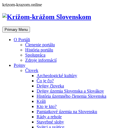
Skip
krizom-krazom.online
to
content
Primary Menu
O Portáli
Členenie portálu
História portálu
Spolupráca
Zdroje informácií
Pojmy
Človek
Archeologické kultúry
Čo je čo?
Dejiny človeka
Dejiny územia Slovenska a Slovákov
História územného členenia Slovenska
Králi
Kto je kto?
Pamiatkové územia na Slovensku
Rády a rehole
Stavebné slohy
Svätci a svätice