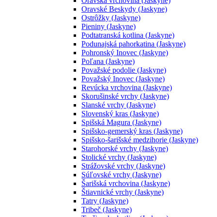
Oravská vrchovina (Jaskyne)
Oravské Beskydy (Jaskyne)
Ostrôžky (Jaskyne)
Pieniny (Jaskyne)
Podtatranská kotlina (Jaskyne)
Podunajská pahorkatina (Jaskyne)
Pohronský Inovec (Jaskyne)
Poľana (Jaskyne)
Považské podolie (Jaskyne)
Považský Inovec (Jaskyne)
Revúcka vrchovina (Jaskyne)
Skorušinské vrchy (Jaskyne)
Slanské vrchy (Jaskyne)
Slovenský kras (Jaskyne)
Spišská Magura (Jaskyne)
Spišsko-gemerský kras (Jaskyne)
Spišsko-šarišské medzihorie (Jaskyne)
Starohorské vrchy (Jaskyne)
Stolické vrchy (Jaskyne)
Strážovské vrchy (Jaskyne)
Súľovské vrchy (Jaskyne)
Šarišská vrchovina (Jaskyne)
Štiavnické vrchy (Jaskyne)
Tatry (Jaskyne)
Tribeč (Jaskyne)