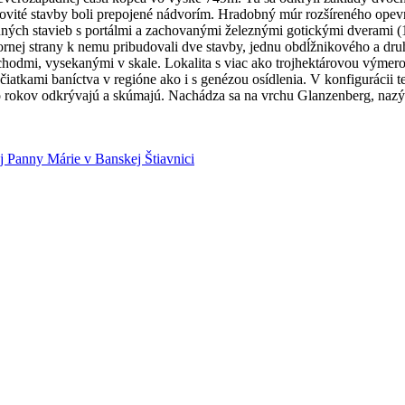
vežovité stavby boli prepojené nádvorím. Hradobný múr rozšíreného op
enných stavieb s portálmi a zachovanými železnými gotickými dverami (
tornej strany k nemu pribudovali dve stavby, jednu obdĺžnikového a 
 schodmi, vysekanými v skale. Lokalita s viac ako trojhektárovou vý
očiatkami baníctva v regióne ako i s genézou osídlenia. V konfiguráci
ko rokov odkrývajú a skúmajú. Nachádza sa na vrchu Glanzenberg, nazý
 Panny Márie v Banskej Štiavnici