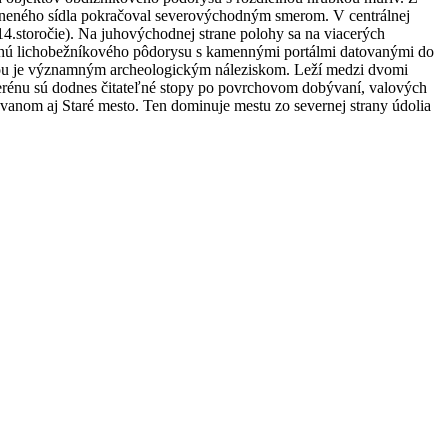
evneného sídla pokračoval severovýchodným smerom. V centrálnej
14.storočie). Na juhovýchodnej strane polohy sa na viacerých
druhú lichobežníkového pôdorysu s kamennými portálmi datovanými do
merou je významným archeologickým náleziskom. Leží medzi dvomi
i terénu sú dodnes čitateľné stopy po povrchovom dobývaní, valových
vanom aj Staré mesto. Ten dominuje mestu zo severnej strany údolia