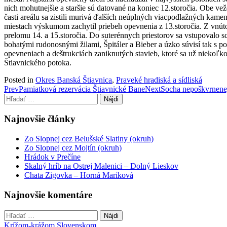
nich mohutnejšie a staršie sú datované na koniec 12.storočia. Obe 
časti areálu sa zistili murivá ďalších neúplných viacpodlažných kam
miestach výskumom zachytil priebeh opevnenia z 13.storočia. Z vnú
prelomu 14. a 15.storočia. Do suterénnych priestorov sa vstupovalo
bohatými rudonosnými žilami, Špitáler a Bieber a úzko súvisí tak s p
opevneniach a deštrukciách zaniknutých stavieb, ktoré sa už niekoľ
Štiavnického potoka.
Posted in
Okres Banská Štiavnica
,
Praveké hradiská a sídliská
Post
Prev
Pamiatková rezervácia Štiavnické Bane
Next
Socha nepoškvrnenej
Hľadať:
navigation
Najnovšie články
Zo Slopnej cez Belušské Slatiny (okruh)
Zo Slopnej cez Mojtín (okruh)
Hrádok v Prečíne
Skalný hríb na Ostrej Malenici – Dolný Lieskov
Chata Zigovka – Horná Mariková
Najnovšie komentáre
Hľadať:
Krížom-krážom Slovenskom