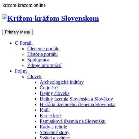
Skip
krizom-krazom.online
to
content
Primary Menu
O Portáli
Členenie portálu
História portálu
Spolupráca
Zdroje informácií
Pojmy
Človek
Archeologické kultúry
Čo je čo?
Dejiny človeka
Dejiny územia Slovenska a Slovákov
História územného členenia Slovenska
Králi
Kto je kto?
Pamiatkové územia na Slovensku
Rády a rehole
Stavebné slohy
Svätci a svätice