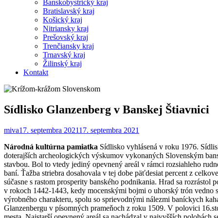
Banskobystrický kraj
Bratislavský kraj
Košický kraj
Nitriansky kraj
Prešovský kraj
Trenčiansky kraj
Trnavský kraj
Žilinský kraj
Kontakt
Sídlisko Glanzenberg v Banskej Štiavnici
miva
17. septembra 2021
17. septembra 2021
Národná kultúrna pamiatka
Sídlisko vyhlásená v roku 1976. Sídlis
doterajších archeologických výskumov vykonaných Slovenským banský
stavbou. Bol to vtedy jediný opevnený areál v rámci rozsiahleho ru
baní. Ťažba striebra dosahovala v tej dobe päťdesiat percent z celko
súčasne s rastom prosperity banského podnikania. Hrad sa rozrástol
v rokoch 1442-1443, kedy mocenskými bojmi o uhorský trón vedno s n
výrobného charakteru, spolu so sprievodnými nálezmi baníckych kaha
Glanzenbergu v písomných prameňoch z roku 1509. V polovici 16.stor
mesta. Najstarší opevnený areál sa nachádzal v najvyšších polohách