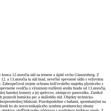
 konca 12.storočia stál na temene a úpätí vrchu Glanzenberg. Z
 a 13.storočia tu stál hrad, neveľké opevnené sídlo s vežovitou
žby. Zabezpečoval zrejme ochranu kráľovského majetku plynúceho z
opevnenie svedčia o výraznom rozšírení areálu hradu od 13.storočia,
kej banskej komory a jej správcov, zástupcov panovníka. Zanikol
 postavili hutnícku pec a skúšobňu rúd. Objekty technicko-
 bezprostrednej blízkosti. Pravdepodobne s baňami, spomínanými na
lenili ho do novovznikajúceho systému protitureckej obrany
ch objektov obdĺžnikového pôdorysu s rozdielnou hrúbkou murív. Z