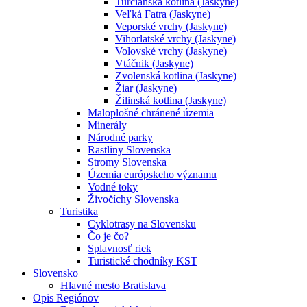
Turčianska kotlina (Jaskyne)
Veľká Fatra (Jaskyne)
Veporské vrchy (Jaskyne)
Vihorlatské vrchy (Jaskyne)
Volovské vrchy (Jaskyne)
Vtáčnik (Jaskyne)
Zvolenská kotlina (Jaskyne)
Žiar (Jaskyne)
Žilinská kotlina (Jaskyne)
Maloplošné chránené územia
Minerály
Národné parky
Rastliny Slovenska
Stromy Slovenska
Územia európskeho významu
Vodné toky
Živočíchy Slovenska
Turistika
Cyklotrasy na Slovensku
Čo je čo?
Splavnosť riek
Turistické chodníky KST
Slovensko
Hlavné mesto Bratislava
Opis Regiónov