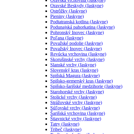
Oravská vrchovina (Jaskyne)
Oravské Beskydy (Jaskyne)
Ostrôžky (Jaskyne)
Pieniny (Jaskyne)
Podtatranská kotlina (Jaskyne)
Podunajská pahorkatina (Jaskyne)
Pohronský Inovec (Jaskyne)
Poľana (Jaskyne)
Považské podolie (Jaskyne)
Považský Inovec (Jaskyne)
Revúcka vrchovina (Jaskyne)
Skorušinské vrchy (Jaskyne)
Slanské vrchy (Jaskyne)
Slovenský kras (Jaskyne)
Spišská Magura (Jaskyne)
Spišsko-gemerský kras (Jaskyne)
Spišsko-šarišské medzihorie (Jaskyne)
Starohorské vrchy (Jaskyne)
Stolické vrchy (Jaskyne)
Strážovské vrchy (Jaskyne)
Súľovské vrchy (Jaskyne)
Šarišská vrchovina (Jaskyne)
Štiavnické vrchy (Jaskyne)
Tatry (Jaskyne)
Tribeč (Jaskyne)