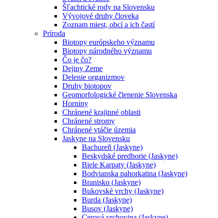
Šľachtické rody na Slovensku
Vývojové druhy človeka
Zoznam miest, obcí a ich častí
Príroda
Biotopy európskeho významu
Biotopy národného významu
Čo je čo?
Dejiny Zeme
Delenie organizmov
Druhy biotopov
Geomorfologické členenie Slovenska
Horniny
Chránené krajinné oblasti
Chránené stromy
Chránené vtáčie územia
Jaskyne na Slovensku
Bachureň (Jaskyne)
Beskydské predhorie (Jaskyne)
Biele Karpaty (Jaskyne)
Bodvianska pahorkatina (Jaskyne)
Branisko (Jaskyne)
Bukovské vrchy (Jaskyne)
Burda (Jaskyne)
Busov (Jaskyne)
Cerová vrchovina (Jaskyne)