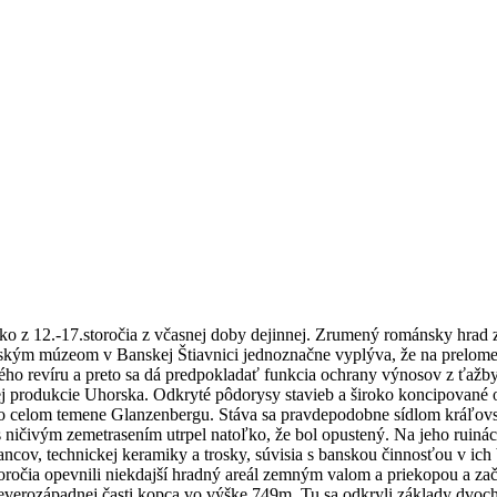
ko z 12.-17.storočia z včasnej doby dejinnej. Zrumený románsky hrad z
m múzeom v Banskej Štiavnici jednoznačne vyplýva, že na prelome 12.
dného revíru a preto sa dá predpokladať funkcia ochrany výnosov z ťa
vej produkcie Uhorska. Odkryté pôdorysy stavieb a široko koncipované 
 po celom temene Glanzenbergu. Stáva sa pravdepodobne sídlom kráľovs
ičivým zemetrasením utrpel natoľko, že bol opustený. Na jeho ruinách
ncov, technickej keramiky a trosky, súvisia s banskou činnosťou v ich
očia opevnili niekdajší hradný areál zemným valom a priekopou a zač
 severozápadnej časti kopca vo výške 749m. Tu sa odkryli základy dvo