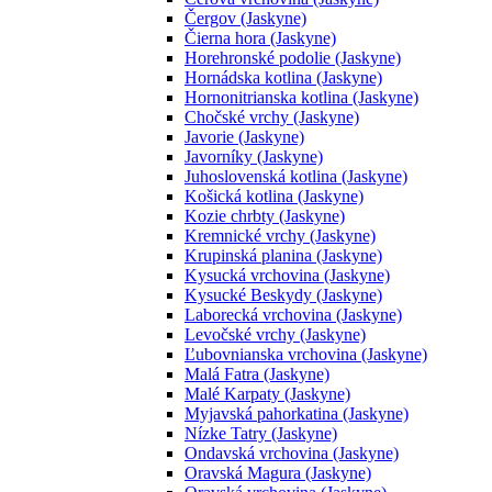
Čergov (Jaskyne)
Čierna hora (Jaskyne)
Horehronské podolie (Jaskyne)
Hornádska kotlina (Jaskyne)
Hornonitrianska kotlina (Jaskyne)
Chočské vrchy (Jaskyne)
Javorie (Jaskyne)
Javorníky (Jaskyne)
Juhoslovenská kotlina (Jaskyne)
Košická kotlina (Jaskyne)
Kozie chrbty (Jaskyne)
Kremnické vrchy (Jaskyne)
Krupinská planina (Jaskyne)
Kysucká vrchovina (Jaskyne)
Kysucké Beskydy (Jaskyne)
Laborecká vrchovina (Jaskyne)
Levočské vrchy (Jaskyne)
Ľubovnianska vrchovina (Jaskyne)
Malá Fatra (Jaskyne)
Malé Karpaty (Jaskyne)
Myjavská pahorkatina (Jaskyne)
Nízke Tatry (Jaskyne)
Ondavská vrchovina (Jaskyne)
Oravská Magura (Jaskyne)