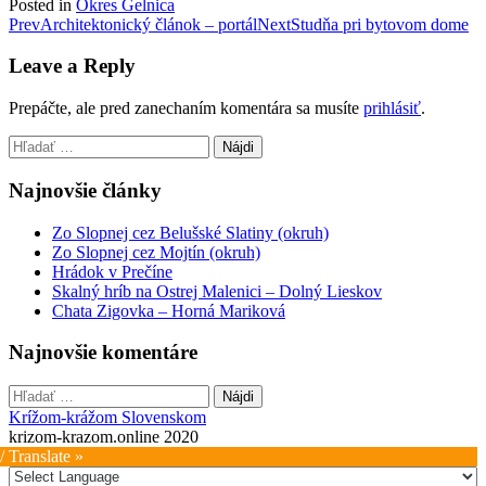
Posted in
Okres Gelnica
Post
Prev
Architektonický článok – portál
Next
Studňa pri bytovom dome
navigation
Leave a Reply
Prepáčte, ale pred zanechaním komentára sa musíte
prihlásiť
.
Hľadať:
Najnovšie články
Zo Slopnej cez Belušské Slatiny (okruh)
Zo Slopnej cez Mojtín (okruh)
Hrádok v Prečíne
Skalný hríb na Ostrej Malenici – Dolný Lieskov
Chata Zigovka – Horná Mariková
Najnovšie komentáre
Hľadať:
Krížom-krážom Slovenskom
krizom-krazom.online 2020
/ Translate »