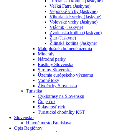
Turčianska kotlina (Jaskyne)
Veľká Fatra (Jaskyne)
Veporské vrchy (Jaskyne)
Vihorlatské vrchy (Jaskyne)
Volovské vrchy (Jaskyne)
Vtáčnik (Jaskyne)
Zvolenská kotlina (Jaskyne)
Žiar (Jaskyne)
Žilinská kotlina (Jaskyne)
Maloplošné chránené územia
Minerály
Národné parky
Rastliny Slovenska
Stromy Slovenska
Územia európskeho významu
Vodné toky
Živočíchy Slovenska
Turistika
Cyklotrasy na Slovensku
Čo je čo?
Splavnosť riek
Turistické chodníky KST
Slovensko
Hlavné mesto Bratislava
Opis Regiónov