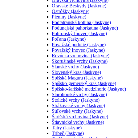
Oravská vrchovina (Jaskyne)
Oravské Beskydy (Jaskyne)
Ostrôžky (Jaskyne)
Pieniny (Jaskyne)
Podtatranská kotlina (Jaskyne)
Podunajská pahorkatina (Jaskyne)
Pohronský Inovec (Jaskyne)
Poľana (Jaskyne)
Považské podolie (Jaskyne)
Považský Inovec (Jaskyne)
Revúcka vrchovina (Jaskyne)
Skorušinské vrchy (Jaskyne)
Slanské vrchy (Jaskyne)
Slovenský kras (Jaskyne)
Spišská Magura (Jaskyne)
Spišsko-gemerský kras (Jaskyne)
Spišsko-šarišské medzihorie (Jaskyne)
Starohorské vrchy (Jaskyne)
Stolické vrchy (Jaskyne)
Strážovské vrchy (Jaskyne)
Súľovské vrchy (Jaskyne)
Šarišská vrchovina (Jaskyne)
Štiavnické vrchy (Jaskyne)
Tatry (Jaskyne)
Tribeč (Jaskyne)