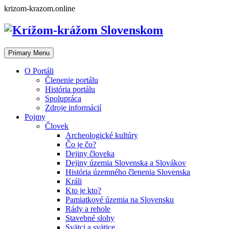
Skip
krizom-krazom.online
to
content
Primary Menu
O Portáli
Členenie portálu
História portálu
Spolupráca
Zdroje informácií
Pojmy
Človek
Archeologické kultúry
Čo je čo?
Dejiny človeka
Dejiny územia Slovenska a Slovákov
História územného členenia Slovenska
Králi
Kto je kto?
Pamiatkové územia na Slovensku
Rády a rehole
Stavebné slohy
Svätci a svätice