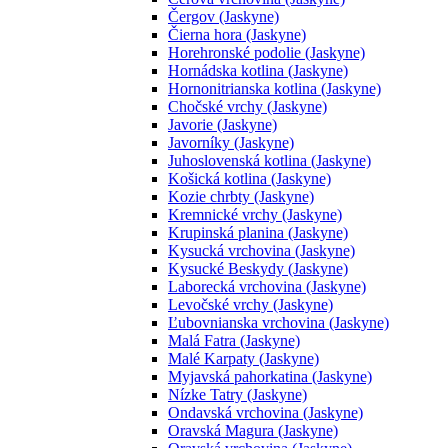
Čergov (Jaskyne)
Čierna hora (Jaskyne)
Horehronské podolie (Jaskyne)
Hornádska kotlina (Jaskyne)
Hornonitrianska kotlina (Jaskyne)
Chočské vrchy (Jaskyne)
Javorie (Jaskyne)
Javorníky (Jaskyne)
Juhoslovenská kotlina (Jaskyne)
Košická kotlina (Jaskyne)
Kozie chrbty (Jaskyne)
Kremnické vrchy (Jaskyne)
Krupinská planina (Jaskyne)
Kysucká vrchovina (Jaskyne)
Kysucké Beskydy (Jaskyne)
Laborecká vrchovina (Jaskyne)
Levočské vrchy (Jaskyne)
Ľubovnianska vrchovina (Jaskyne)
Malá Fatra (Jaskyne)
Malé Karpaty (Jaskyne)
Myjavská pahorkatina (Jaskyne)
Nízke Tatry (Jaskyne)
Ondavská vrchovina (Jaskyne)
Oravská Magura (Jaskyne)