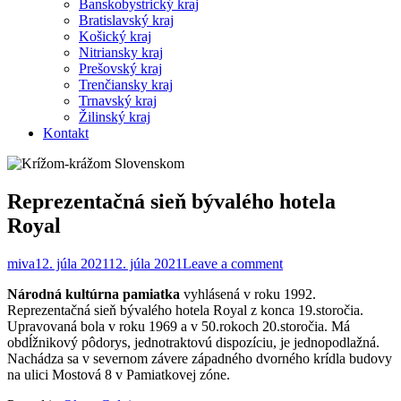
Banskobystrický kraj
Bratislavský kraj
Košický kraj
Nitriansky kraj
Prešovský kraj
Trenčiansky kraj
Trnavský kraj
Žilinský kraj
Kontakt
Reprezentačná sieň bývalého hotela
Royal
miva
12. júla 2021
12. júla 2021
Leave a comment
Národná kultúrna pamiatka
vyhlásená v roku 1992.
Reprezentačná sieň bývalého hotela Royal z konca 19.storočia.
Upravovaná bola v roku 1969 a v 50.rokoch 20.storočia. Má
obdĺžnikový pôdorys, jednotraktovú dispozíciu, je jednopodlažná.
Nachádza sa v severnom závere západného dvorného krídla budovy
na ulici Mostová 8 v Pamiatkovej zóne.