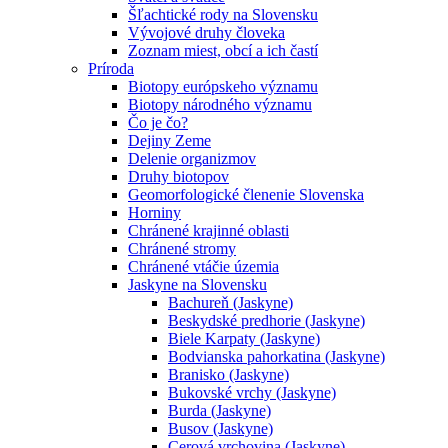
Šľachtické rody na Slovensku
Vývojové druhy človeka
Zoznam miest, obcí a ich častí
Príroda
Biotopy európskeho významu
Biotopy národného významu
Čo je čo?
Dejiny Zeme
Delenie organizmov
Druhy biotopov
Geomorfologické členenie Slovenska
Horniny
Chránené krajinné oblasti
Chránené stromy
Chránené vtáčie územia
Jaskyne na Slovensku
Bachureň (Jaskyne)
Beskydské predhorie (Jaskyne)
Biele Karpaty (Jaskyne)
Bodvianska pahorkatina (Jaskyne)
Branisko (Jaskyne)
Bukovské vrchy (Jaskyne)
Burda (Jaskyne)
Busov (Jaskyne)
Cerová vrchovina (Jaskyne)